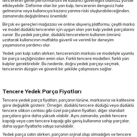
tencerenin genel performansını ve kullanıcı güvenliğini olumsuz yönde
etkileyebilir. Deforme olan bir yan kulp, tencerenin dengesiz hale
gelmesine veya kullanıcıya kazara yanma riski oluşturabileceğinden,
zamanında değiştirilmesi önemlidir.
Birçok ev gereçleri mağazası ve online alışveriş platformu, çeşitli marka
ve model düdüklü tencereler için uygun olan yan kulp yedek parçalarını
sunar. Bu yedek parçalar, düdüklü tencerelerin kullanım ömrünü
uzatarak kullanıcının mutfakta güvenli ve verimli bir deneyim
yaşamasına yardımcı olur.
Yedek yan kulp satın alırken, tencerenizin markası ve modeliyle uyumlu
bir parça seçtiğinizden emin olun. Farklı tencere modelleri, farklı yan
kulplar gerektirebilir. Bu nedenle, doğru yedek parçayı seçmek,
tencerenin düzgün ve güvenli bir şekilde çalışmasını sağlar.
Tencere Yedek Parça Fiyatları
Tencere yedek parça fiyatları, parçanın türüne, markasına ve kalitesine
göre değişiklik gösterir. Örneğin, düdüklü tencere düdüğü veya düdüklü
tencere silikon contası gibi özel parçaların fiyatları, diğer standart
parçalara göre daha yüksek olabilir. Aynı zamanda, yedek tencere
kapağı veya cam tencere kapağı gibi geniş kullanıma sahip parçalar,
daha uygun fiyatlarla satışa sunulabilir.
Yedek parça satın alırken, parçanın orjinal olup olmadığını ve tencere