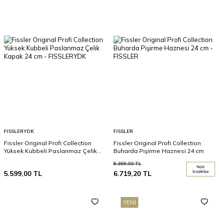
FISSLERYDK
FISSLER
Fissler Original Profi Collection
Fissler Original Profi Collection
Yüksek Kubbeli Paslanmaz Çelik
Buharda Pişirme Haznesi 24 cm
Kapak 24 cm
8.399,00
TL
%
20
5.599,00
TL
6.719,20
TL
İNDIRIM
YENI