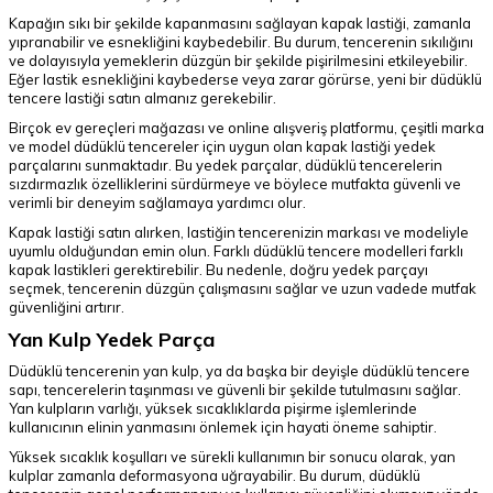
Kapağın sıkı bir şekilde kapanmasını sağlayan kapak lastiği, zamanla
yıpranabilir ve esnekliğini kaybedebilir. Bu durum, tencerenin sıkılığını
ve dolayısıyla yemeklerin düzgün bir şekilde pişirilmesini etkileyebilir.
Eğer lastik esnekliğini kaybederse veya zarar görürse, yeni bir düdüklü
tencere lastiği satın almanız gerekebilir.
Birçok ev gereçleri mağazası ve online alışveriş platformu, çeşitli marka
ve model düdüklü tencereler için uygun olan kapak lastiği yedek
parçalarını sunmaktadır. Bu yedek parçalar, düdüklü tencerelerin
sızdırmazlık özelliklerini sürdürmeye ve böylece mutfakta güvenli ve
verimli bir deneyim sağlamaya yardımcı olur.
Kapak lastiği satın alırken, lastiğin tencerenizin markası ve modeliyle
uyumlu olduğundan emin olun. Farklı düdüklü tencere modelleri farklı
kapak lastikleri gerektirebilir. Bu nedenle, doğru yedek parçayı
seçmek, tencerenin düzgün çalışmasını sağlar ve uzun vadede mutfak
güvenliğini artırır.
Yan Kulp Yedek Parça
Düdüklü tencerenin yan kulp, ya da başka bir deyişle düdüklü tencere
sapı, tencerelerin taşınması ve güvenli bir şekilde tutulmasını sağlar.
Yan kulpların varlığı, yüksek sıcaklıklarda pişirme işlemlerinde
kullanıcının elinin yanmasını önlemek için hayati öneme sahiptir.
Yüksek sıcaklık koşulları ve sürekli kullanımın bir sonucu olarak, yan
kulplar zamanla deformasyona uğrayabilir. Bu durum, düdüklü