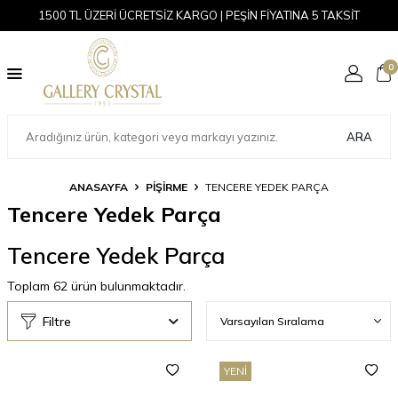
1500 TL ÜZERİ ÜCRETSİZ KARGO | PEŞİN FİYATINA 5 TAKSİT
0
ARA
ANASAYFA
PİŞİRME
TENCERE YEDEK PARÇA
Tencere Yedek Parça
Tencere Yedek Parça
Toplam
62
ürün bulunmaktadır.
Filtre
YENI