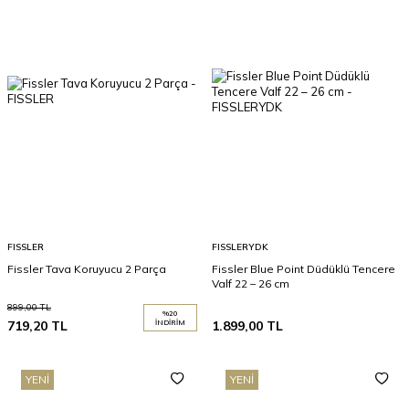
FISSLER
FISSLERYDK
Fissler Tava Koruyucu 2 Parça
Fissler Blue Point Düdüklü Tencere
Valf 22 – 26 cm
899,00
TL
%
20
719,20
TL
İNDIRIM
1.899,00
TL
YENI
YENI