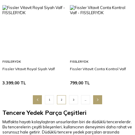
FISSLERYDK
FISSLERYDK
Fissler Vitavit Royal Siyah Valf
Fissler Vitavit Conta Kontrol Valf
3.399,00
TL
799,00
TL
1
2
3
…
Tencere Yedek Parça Çeşitleri
Mutfakta hayatı kolaylaştıran unsurlardan biri de düdüklü tencerelerdir.
Bu tencerelerin çeşitli bileşenleri, kullanıcının deneyimini daha rahat ve
sorunsuz hale getirir. Düdüklü tencere yedek parçaları arasında