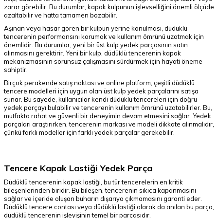
zarar görebilir. Bu durumlar, kapak kulpunun işlevselliğini önemli ölçüde
azaltabilir ve hatta tamamen bozabilir.
Aşınan veya hasar gören bir kulpun yerine konulması, düdüklü
tencerenin performansını korumak ve kullanım ömrünü uzatmak için
önemlidir. Bu durumlar, yeni bir üst kulp yedek parçasının satın
alınmasını gerektirir. Yeni bir kulp, düdüklü tencerenin kapak
mekanizmasının sorunsuz çalışmasını sürdürmek için hayati öneme
sahiptir.
Birçok perakende satış noktası ve online platform, çeşitli düdüklü
tencere modelleri için uygun olan üst kulp yedek parçalarını satışa
sunar. Bu sayede, kullanıcılar kendi düdüklü tencereleri için doğru
yedek parçayı bulabilir ve tencerenin kullanım ömrünü uzatabilirler. Bu,
mutfakta rahat ve güvenli bir deneyimin devam etmesini sağlar. Yedek
parçaları araştırırken, tencerenin markası ve modeli dikkate alınmalıdır,
çünkü farklı modeller için farklı yedek parçalar gerekebilir.
Tencere Kapak Lastiği Yedek Parça
Düdüklü tencerenin kapak lastiği, bu tür tencerelerin en kritik
bileşenlerinden biridir. Bu bileşen, tencerenin sıkıca kapanmasını
sağlar ve içeride oluşan buharın dışarıya çıkmamasını garanti eder.
Düdüklü tencere contası veya düdüklü lastiği olarak da anılan bu parça,
düdüklü tencerenin işleyişinin temel bir parçasıdır.