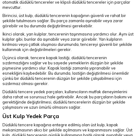
otomatik düdüklü tencereler ve klipsli düdüklü tencereler için parçalar
mevcuttur.
Birincisi, üst kulp, düdüklü tencerenin kapağının güvenli ve rahat bir
şekilde tutulmasını sağlar. Bu parça zamanla aşınabilir veya zarar
görebilir ve bu durumda değiştirilmesi gerekebilir.
İkinci olarak, yan kulplar, tencerenin taşınmasına yardımcı olur. Aynı üst
kulplar gibi, bunlar da aşınabilir veya zarar görebilir. Yan kulpların
kırılması veya çatlak oluşması durumunda, tencereyi güvenli bir şekilde
kullanmak için değiştirilmeleri gerekir.
Üçüncü olarak, tencere kapak lastiği, düdüklü tencerenin
sızdırmazlığını sağlar ve bu sayede yemeklerin düzgün bir şekilde
pişmesine yardımcı olur. Kapak lastiği zamanla yıpranabilir ve
esnekliğini kaybedebilir. Bu durumda, lastiğin değiştirilmesi önemlidir
çünkü bir düdüklü tencerenin düzgün bir şekilde çalışabilmesi için
sızdırmaz olması gerekir.
Düdüklü tencere yedek parçaları, kullanıcıların mutfak deneyimlerini
daha rahat ve sorunsuz hale getirebilir. Ancak bu parçaların bakımı ve
gerektiğinde değiştirilmesi, düdüklü tencerelerin düzgün bir şekilde
çalışmasını ve uzun ömürlü olmasını sağlar.
Üst Kulp Yedek Parça
Düdüklü tencere kapağına entegre edilmiş olan üst kulp, kapak
mekanizmasının akıcı bir şekilde açılmasını ve kapanmasını sağlar. Üst
kulp, düdüklü tencerenin günlük kullanımına bağlı olarak aşınabilir veya