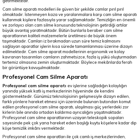
getirmektedir.
Cam silme aparatı modelleri ile güven bir şekilde camlar pırıl pırıl
olmaktadır. İstenmeyen kaza ve yaralanmalara karşı cam silme aparatı
kullanmak kişilere fazlasıyla yarar sağlamaktadır. Temizliğin en önemli
ve zorlayıcı olan cam silme konusunda teknolojinin getirdiği artılar
büyük avantaj yaratmaktadır. Bütün bunlarla beraber cam silme
aparatlarının kaliteli malzemelerle üretilmesi de büyük önem
taşımaktadır. Camları iz bırakmadan uzun süre temiz kalmasını
sağlayan aparatlar işlerin kısa sürede tamamlanması üzerine dizayn
edilmektedir. Cam silme aparat modellerinin ergonomik ve kolay
kavranan tasarımları camların zahmetsizce, fazla iş yükü oluşturmadan
tertemiz olmasına zemin oluşturmaktadır. Böylece mekânlarda ferah
bir görüntüye kavuşulmaktadır.
Profesyonel Cam Silme Aparatı
Profesyonel cam silme aparatı
ev işlerine sağladığın kolaylığın
yanında
yüksek katlı iş merkezlerinin hijyeninde de kendini
göstermektedir. Günümüz teknolojisinin gelişmesiyle dizayn edilen,
farklı yönlere hareket etmesi için üzerinde bulunan butondan komut
edilen profesyonel cam silme aparatı, ulaşılması güç yerlerdeki zor
kirlerin bile anında ortadan kaldırma ayrıcalığını yaşatmaktadır.
Profesyonel cam silme aparatlarının uzayan teleskopik sopaları
sayesinde pek çok yana hareket eden başlığı kuytu köşelere kadar dip
köşe temizlik imkânı vermektedir.
Profesyonel cam silme aparatları ile çok camlı iş merkezlerinden,