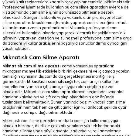
yüksek katlı rezidanslara kadar birçok yapının temizliği bitirilmektedir.
Profesyonel işlemlerde kullanılan bu cam silme aparatları evlerde de
kısa zamanda cam silme işinin sorunsuzca bitmesine destek
olmaktadır. Süngerli, silikonlu veya vakumlu olan profesyonel cam
silme aparatları köpükleme işlemi de yaparak cam sileceğinin rahat
kullanılmasına zemin yaratmaktadır. Vakumlu profesyonel cam
silecekleri kullanıldığı alanda yapışarak iki taraflı bir şekilde temizlik
görevini yaparken, deterjan ve su hazneli profesyonel cam silme aracı
da zamanı iyi kullanarak işlerini başarıyla sonuçlandırma ayrıcalığını
yaşatmaktadır.
Mıknatıslı Cam Silme Aparatı
Mıknatıslı cam silme aparatı
cama yapışan eş aparatların
mıknatısın
manyetik
etkisiyle birbirini çekmesini ve iç camda yapılan
temizliğin aynısının dış camda da gerçekleşmesi mantığı ile iş
görmektedir.
Mıknatıslı cam sileceği
tek camlar için kullanılan
modellerinin yanı sıra çift cam için uygun olan çeşitleri de var
olmaktadır. Mıknatıslı cam silme aparatlarının seçiminde uzmanlar
camların kalınlığının ve çift cam olup olmadığının göz önünde
tutulmasını belirtmektedir. Bunun yanında bazı mıknatıslı cam silme
araçlarının hem tek hem de çift camlar için kullanılacak şekilde ayar
düğmesine sahip olduğu bilinmektedir.
Mıknatıslı cam silme gereçleri her türlü cam için kullanıma uygun
olmakla beraber, özellikle çok katlı yapıların yüksek katlarındaki
camların silinmesinde büyük avantaj sağladığı vurgulanmaktadır.