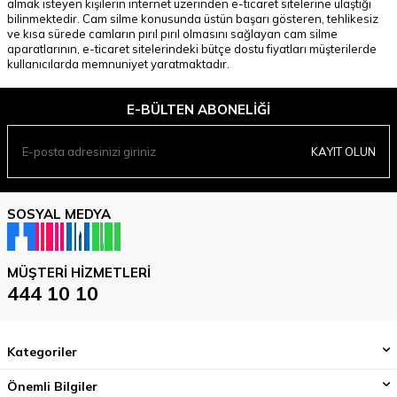
almak isteyen kişilerin internet üzerinden e-ticaret sitelerine ulaştığı
bilinmektedir. Cam silme konusunda üstün başarı gösteren, tehlikesiz
ve kısa sürede camların pırıl pırıl olmasını sağlayan cam silme
aparatlarının, e-ticaret sitelerindeki bütçe dostu fiyatları müşterilerde
kullanıcılarda memnuniyet yaratmaktadır.
E-BÜLTEN ABONELIĞI
KAYIT OLUN
SOSYAL MEDYA
MÜŞTERI HIZMETLERI
444 10 10
Kategoriler
Önemli Bilgiler