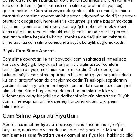
Camlarda tamamen parlak bir görüntü için zahmetsiz, profesyonel ve
kısa sürede temizliğin mıknatıslı cam silme aparatları ile yapıldığı
gözlenmektedir. Cam silici veya deterjanla ıslatılan camın iç kısmına
mıknatıslı cam silme aparatının bir parçası, dış tarafına da diğer parçası
oturtularak sağlı sollu hareketlerle köpürtme işlemine başlanmaktadır.
Durulama işlemi sırasında ise yukarı aşağı hareket ettirmek ve sivri
kısmı üstte tutmak yeterli olmaktadır. İşlem bittiğinde her bir parçası
ayrılan ve silme keçeleri yıkanıp istenirse de değiştirilen mıknatıslı
silme aparatı cam silme konusunda büyük kolaylık sağlamaktadır.
Büyük Cam Silme Aparatı
Cam silme aparatları ile her boyuttaki camın rahatça silinmesi söz
konusu olduğu gibi büyük ve her yerine ulaşılması zor camların
temizliğinin de yapılması mümkün olmaktadır. Özel ek parçaları
bulunan büyük cam silme aparatının bu konuda gayet başarılı olduğu
kullanıcılar tarafından da onaylanmaktadır. Teleskopik sopalarının
yardımı ile bütün yapıların en büyük camları dahi sorunsuzca pırıl pırıl
olmaktadır. Silme başlıklarının da farklı tasarımları ile leke ve
kirlenmenin kolay bir şekilde giderilmesi mümkün olmaktadır. Büyük
cam silme ekipmanları ile az enerji harcanarak temizlik işlemi
bitirilmektedir.
Cam Silme Aparatı Fiyatları
Aparatlı
cam silme fiyatları
fonksiyonuna, tasarımına, içeriğine,
boyutuna, markasına ve modeline göre değişmektedir. Mıknatıslı
temizleme
ısıcam fiyatları
ve
ev cam silme fiyatları
hakkında bilgi