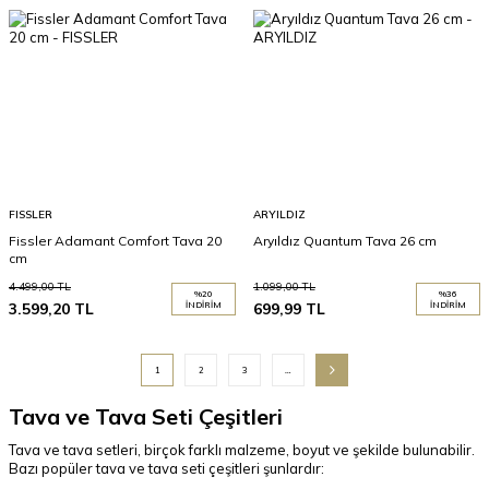
FISSLER
ARYILDIZ
Fissler Adamant Comfort Tava 20
Aryıldız Quantum Tava 26 cm
cm
4.499,00
TL
1.099,00
TL
%
20
%
36
3.599,20
TL
İNDIRIM
699,99
TL
İNDIRIM
1
2
3
…
Tava ve Tava Seti Çeşitleri
Tava ve tava setleri, birçok farklı malzeme, boyut ve şekilde bulunabilir.
Bazı popüler tava ve tava seti çeşitleri şunlardır: