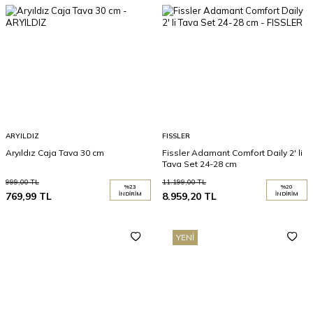
ARYILDIZ
FISSLER
Aryıldız Caja Tava 30 cm
Fissler Adamant Comfort Daily 2' li
Tava Set 24-28 cm
999,00
TL
11.199,00
TL
%
23
%
20
769,99
TL
İNDIRIM
8.959,20
TL
İNDIRIM
YENI