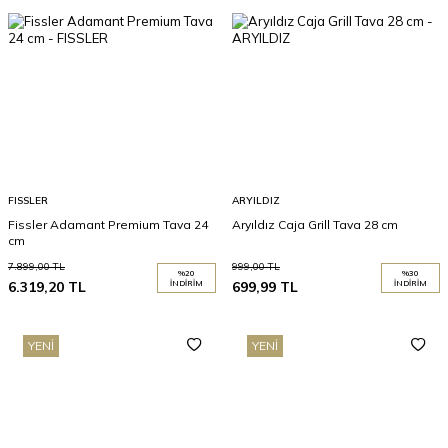
FISSLER
ARYILDIZ
Fissler Adamant Premium Tava 24
Aryıldız Caja Grill Tava 28 cm
cm
7.899,00
TL
999,00
TL
%
20
%
30
6.319,20
TL
İNDIRIM
699,99
TL
İNDIRIM
YENI
YENI