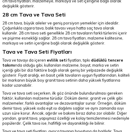
cm tava fiyatları, malzemeye, markaya ve set içeriğine bağlı olarak
değişiklik gösterir.
28 cm Tava ve Tava Seti
28 cm tava, büyük aileler ve geniş porsiyon yemekler için idealdir.
Çoğunlukla ızgara tava, balık tavası veya hatta saç tava olarak
kullanılır. 28 cm tava seti genellikle 28 cm tavaların farklı türlerini içerir
ve pişirme esnekliği sağlar. 28 cm tava fiyatları, malzeme kalitesine,
markaya ve setin içeriğine bağlı olarak değişiklik gösterir.
Tava ve Tava Seti Fiyatları
Tava ve tavayı da içeren
evlilik seti
fiyatları, tıpkı
düdüklü tencere
takımı
nda olduğu gibi, kullanılan malzeme, boyut, marka ve setin
içeriği gibi bir dizi faktöre bağlı olarak geniş bir yelpazede değişiklik
gösterir. Fiyat aralığı, en basit çelik tavaların uygun fiyatlarından, kaliteli
bir markanın büyük boy granit tava setinin daha yüksek fiyatlarına
kadar uzanabilir.
Tava ve tava seti seçerken, ilk göz önünde bulundurulması gereken
faktör, kullanılan malzeme türüdür. Döküm demir, granit ve çelik gibi
malzemeler, farklı avantajlar ve dezavantajlar sunar. Örneğin, döküm
demir tava, yüksek ısıda eşit ısı dağılımı sağlar ve aynı zamanda ısıyı
uzun süre korur. Ancak, ağırdır ve bakımı biraz daha zor olabilir. Diğer
yandan, granit tava, yapışmaz özelliği ve kolay temizlenmesi nedeniyle
popülerdir. Çelik tava ise, hafifliği ve dayanıklılığı ile bilinir.
Tava ve tava seti fiyatları, ayrıca tavanın boyutuna da bağlıdır. Tava