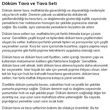
Döküm Tava ve Tava Seti
Döküm demir tava, mutfaklarda güvenilirliği ve dayanıklılığı nedeniyle
sıkça tercih edilir. Demirin yüksek sıcaklıklarda dökülerek
şekillendirildiği bu tava türü, ısı dağılımında gösterdiği eşitlik sayesinde
yemeklerin her noktasının homojen bir şekilde pişmesine olanak
sağlar. Bu özellik, aynı zamanda yemeklerin lezzetini de artırır.
Döküm tava setleri ise, mutfakta birçok farklı ihtimale karşın çözüm
sunar. Genellikle çeşitli boyut ve tiplerdeki döküm tava çeşitlerinden
oluşan bu setler, kullanıcıya farklı yemek tipleri ve porsiyonlar için çeşitli
seçenekler sunar. Kısa bir süre içerisinde kızartma, ızgara yapma veya
yavaş pişirme gibi farklı pişirme tekniklerini uygulama olanağı verir.
Döküm tava ve döküm tava seti fiyatları, setin içeriği, tavanın çapı ve
kullanılan malzemenin kalitesi gibi faktörlere bağlıdır. Genellikle,
döküm tava seti almak, tekli döküm tava alımına kıyasla daha ekonomik
bir seçenektir. İster büyük bir aile için yemek pişirme ihtiyacı olsun, ister
tek bir kişi için hızlı bir kahvaltı hazırlama gereksinimi, döküm tava
setleri, her türlü mutfak ihtiyacına kolayca yanıt verebilir.
Özellikle döküm yumurta tavası, sabahları hızlı ve pratik bir şekilde
yumurta pişirmeyi sağlar. Döküm demirin eşit ısı dağılımı sayesinde,
yumurtalar hızlı ve eşit şekilde pişer. Döküm demirin sağladığı diğer bir
avantaj ise, ısıyı uzun süre muhafaza etme yeteneğidir. Bu sayede,
pişirdiğiniz yemekler uzun süre sıcak kalır.
Döküm tava ve tava setlerinin bakımı da oldukça önemlidir. Bu tür