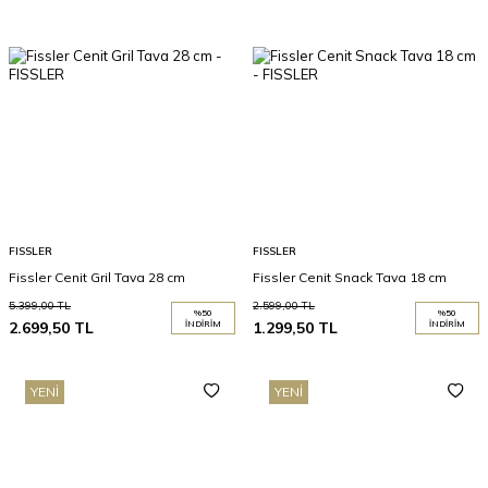
FISSLER
FISSLER
Fissler Cenit Gril Tava 28 cm
Fissler Cenit Snack Tava 18 cm
5.399,00
TL
2.599,00
TL
%
50
%
50
2.699,50
TL
İNDIRIM
1.299,50
TL
İNDIRIM
YENI
YENI