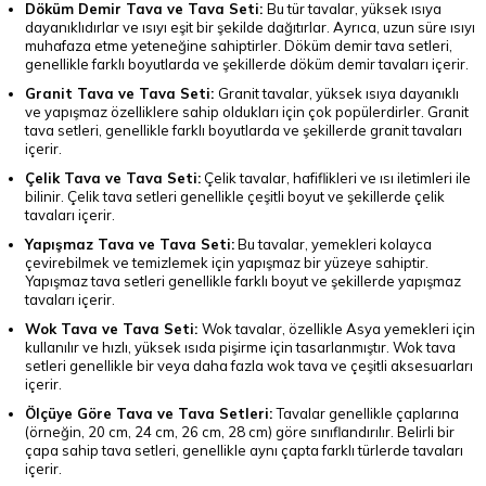
Döküm Demir Tava ve Tava Seti:
Bu tür tavalar, yüksek ısıya
dayanıklıdırlar ve ısıyı eşit bir şekilde dağıtırlar. Ayrıca, uzun süre ısıyı
muhafaza etme yeteneğine sahiptirler. Döküm demir tava setleri,
genellikle farklı boyutlarda ve şekillerde döküm demir tavaları içerir.
Granit Tava ve Tava Seti:
Granit tavalar, yüksek ısıya dayanıklı
ve yapışmaz özelliklere sahip oldukları için çok popülerdirler. Granit
tava setleri, genellikle farklı boyutlarda ve şekillerde granit tavaları
içerir.
Çelik Tava ve Tava Seti:
Çelik tavalar, hafiflikleri ve ısı iletimleri ile
bilinir. Çelik tava setleri genellikle çeşitli boyut ve şekillerde çelik
tavaları içerir.
Yapışmaz Tava ve Tava Seti:
Bu tavalar, yemekleri kolayca
çevirebilmek ve temizlemek için yapışmaz bir yüzeye sahiptir.
Yapışmaz tava setleri genellikle farklı boyut ve şekillerde yapışmaz
tavaları içerir.
Wok Tava ve Tava Seti:
Wok tavalar, özellikle Asya yemekleri için
kullanılır ve hızlı, yüksek ısıda pişirme için tasarlanmıştır. Wok tava
setleri genellikle bir veya daha fazla wok tava ve çeşitli aksesuarları
içerir.
Ölçüye Göre Tava ve Tava Setleri:
Tavalar genellikle çaplarına
(örneğin, 20 cm, 24 cm, 26 cm, 28 cm) göre sınıflandırılır. Belirli bir
çapa sahip tava setleri, genellikle aynı çapta farklı türlerde tavaları
içerir.