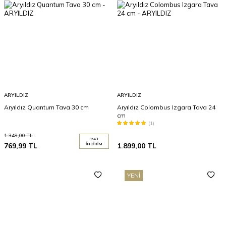
ARYILDIZ
ARYILDIZ
Aryıldız Quantum Tava 30 cm
Aryıldız Colombus Izgara Tava 24
cm
(1)
1.349,00
TL
%
43
769,99
TL
İNDIRIM
1.899,00
TL
YENI