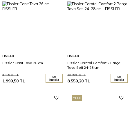
FISSLER
FISSLER
Fissler Cenit Tava 26 cm
Fissler Ceratal Comfort 2 Parça
Tava Seti 24-28 cm
3.999,00
TL
10.699,00
TL
%
50
%
20
1.999,50
TL
İNDIRIM
8.559,20
TL
İNDIRIM
YENI