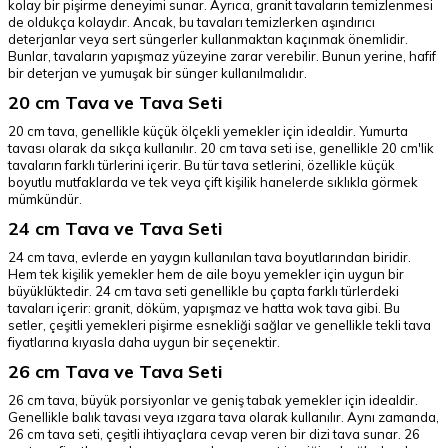
kolay bir pişirme deneyimi sunar. Ayrıca, granit tavaların temizlenmesi
de oldukça kolaydır. Ancak, bu tavaları temizlerken aşındırıcı
deterjanlar veya sert süngerler kullanmaktan kaçınmak önemlidir.
Bunlar, tavaların yapışmaz yüzeyine zarar verebilir. Bunun yerine, hafif
bir deterjan ve yumuşak bir sünger kullanılmalıdır.
20 cm Tava ve Tava Seti
20 cm tava, genellikle küçük ölçekli yemekler için idealdir. Yumurta
tavası olarak da sıkça kullanılır. 20 cm tava seti ise, genellikle 20 cm'lik
tavaların farklı türlerini içerir. Bu tür tava setlerini, özellikle küçük
boyutlu mutfaklarda ve tek veya çift kişilik hanelerde sıklıkla görmek
mümkündür.
24 cm Tava ve Tava Seti
24 cm tava, evlerde en yaygın kullanılan tava boyutlarından biridir.
Hem tek kişilik yemekler hem de aile boyu yemekler için uygun bir
büyüklüktedir. 24 cm tava seti genellikle bu çapta farklı türlerdeki
tavaları içerir: granit, döküm, yapışmaz ve hatta wok tava gibi. Bu
setler, çeşitli yemekleri pişirme esnekliği sağlar ve genellikle tekli tava
fiyatlarına kıyasla daha uygun bir seçenektir.
26 cm Tava ve Tava Seti
26 cm tava, büyük porsiyonlar ve geniş tabak yemekler için idealdir.
Genellikle balık tavası veya ızgara tava olarak kullanılır. Aynı zamanda,
26 cm tava seti, çeşitli ihtiyaçlara cevap veren bir dizi tava sunar. 26