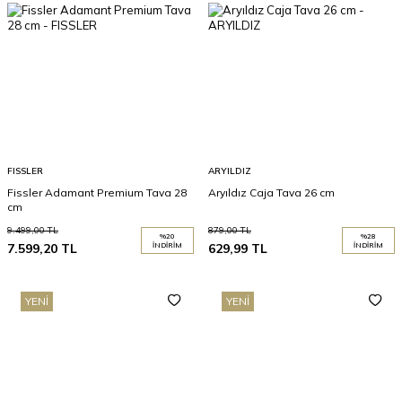
FISSLER
ARYILDIZ
Fissler Adamant Premium Tava 28
Aryıldız Caja Tava 26 cm
cm
9.499,00
TL
879,00
TL
%
20
%
28
7.599,20
TL
İNDIRIM
629,99
TL
İNDIRIM
YENI
YENI