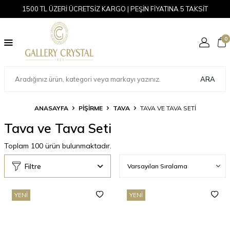
1500 TL ÜZERİ ÜCRETSİZ KARGO | PEŞİN FİYATINA 5 TAKSİT
0
ARA
ANASAYFA
PİŞİRME
TAVA
TAVA VE TAVA SETI
Tava ve Tava Seti
Toplam
100
ürün bulunmaktadır.
Filtre
YENI
YENI