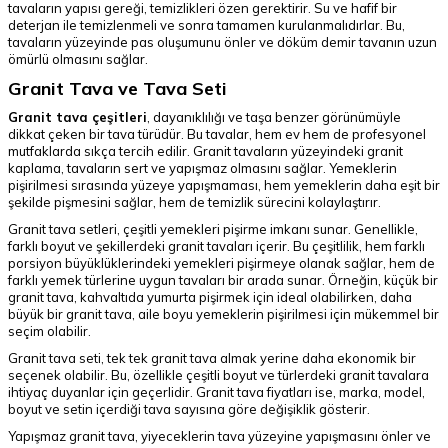
tavaların yapısı gereği, temizlikleri özen gerektirir. Su ve hafif bir
deterjan ile temizlenmeli ve sonra tamamen kurulanmalıdırlar. Bu,
tavaların yüzeyinde pas oluşumunu önler ve döküm demir tavanın uzun
ömürlü olmasını sağlar.
Granit Tava ve Tava Seti
Granit tava çeşitleri
, dayanıklılığı ve taşa benzer görünümüyle
dikkat çeken bir tava türüdür. Bu tavalar, hem ev hem de profesyonel
mutfaklarda sıkça tercih edilir. Granit tavaların yüzeyindeki granit
kaplama, tavaların sert ve yapışmaz olmasını sağlar. Yemeklerin
pişirilmesi sırasında yüzeye yapışmaması, hem yemeklerin daha eşit bir
şekilde pişmesini sağlar, hem de temizlik sürecini kolaylaştırır.
Granit tava setleri, çeşitli yemekleri pişirme imkanı sunar. Genellikle,
farklı boyut ve şekillerdeki granit tavaları içerir. Bu çeşitlilik, hem farklı
porsiyon büyüklüklerindeki yemekleri pişirmeye olanak sağlar, hem de
farklı yemek türlerine uygun tavaları bir arada sunar. Örneğin, küçük bir
granit tava, kahvaltıda yumurta pişirmek için ideal olabilirken, daha
büyük bir granit tava, aile boyu yemeklerin pişirilmesi için mükemmel bir
seçim olabilir.
Granit tava seti, tek tek granit tava almak yerine daha ekonomik bir
seçenek olabilir. Bu, özellikle çeşitli boyut ve türlerdeki granit tavalara
ihtiyaç duyanlar için geçerlidir. Granit tava fiyatları ise, marka, model,
boyut ve setin içerdiği tava sayısına göre değişiklik gösterir.
Yapışmaz granit tava, yiyeceklerin tava yüzeyine yapışmasını önler ve