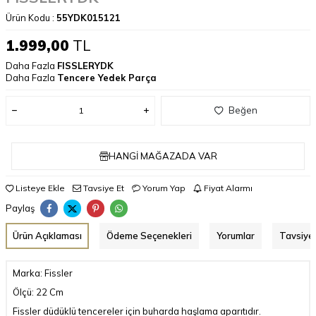
Ürün Kodu :
55YDK015121
1.999,00
TL
Daha Fazla
FISSLERYDK
Daha Fazla
Tencere Yedek Parça
Beğen
HANGI MAĞAZADA VAR
Listeye Ekle
Tavsiye Et
Yorum Yap
Fiyat Alarmı
Paylaş
Ürün Açıklaması
Ödeme Seçenekleri
Yorumlar
Tavsiye 
Marka: Fissler
Ölçü: 22 Cm
Fissler düdüklü tencereler için buharda haşlama aparıtıdır.