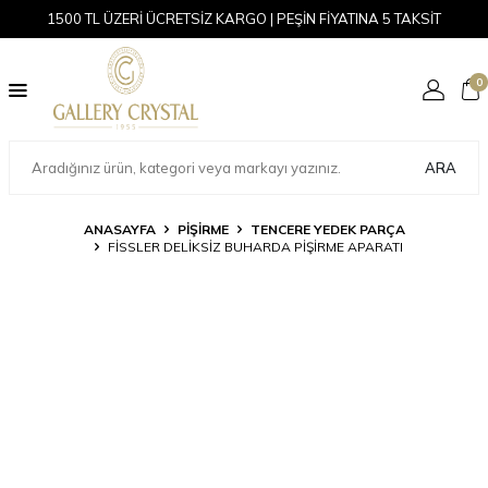
1500 TL ÜZERİ ÜCRETSİZ KARGO | PEŞİN FİYATINA 5 TAKSİT
0
ARA
ANASAYFA
PİŞİRME
TENCERE YEDEK PARÇA
FISSLER DELIKSIZ BUHARDA PIŞIRME APARATI