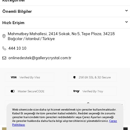
Önemli Bilgiler
Hızlı Erişim
Mahmutbey Mahallesi, 2414 Sokak, No:5, Tepe Plaza, 34218
Bağcılar / İstanbul / Türkiye
444 10 10
onlinedestek@gallerycrystal.com.tr
Web sitemizde size daha iyi hizmet verebilmek için çerezler kullanılmaktadır.
Kabul Et seçeneği ile tüm çerezleri kabul edebilir, Reddet seçeneği ile zorunlu
çerezler haricindeki tüm çerezleri reddedebilir veya Çerez Ayarları seçeneği
ile çerezler hakkında daha fazla bilgi alıp tercihlerinizi yönetebilirsiniz.
Çerez
Politikası