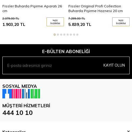
Fissler Buharda Pişirme Aparatı 26
Fissler Original Profi Collection
cm
Buharda Pişirme Haznesi 20 cm
2.379,00
TL
7.299,00
TL
%
20
%
20
1.903,20
TL
İNDIRIM
5.839,20
TL
İNDIRIM
E-BÜLTEN ABONELIĞI
KAYIT OLUN
SOSYAL MEDYA
MÜŞTERI HIZMETLERI
444 10 10
Kategoriler