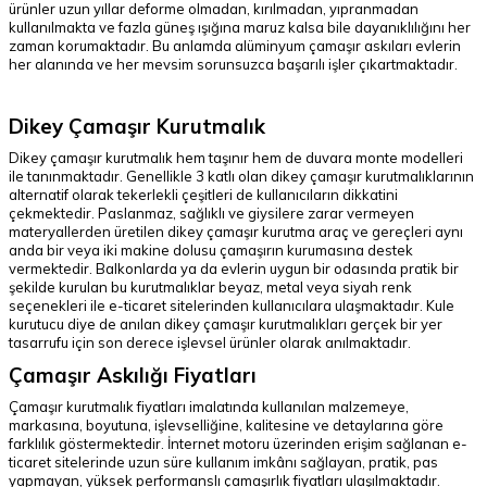
ürünler uzun yıllar deforme olmadan, kırılmadan, yıpranmadan
kullanılmakta ve fazla güneş ışığına maruz kalsa bile dayanıklılığını her
zaman korumaktadır. Bu anlamda alüminyum çamaşır askıları evlerin
her alanında ve her mevsim sorunsuzca başarılı işler çıkartmaktadır.
Dikey Çamaşır Kurutmalık
Dikey çamaşır kurutmalık hem taşınır hem de duvara monte modelleri
ile tanınmaktadır. Genellikle 3 katlı olan dikey çamaşır kurutmalıklarının
alternatif olarak tekerlekli çeşitleri de kullanıcıların dikkatini
çekmektedir. Paslanmaz, sağlıklı ve giysilere zarar vermeyen
materyallerden üretilen dikey çamaşır kurutma araç ve gereçleri aynı
anda bir veya iki makine dolusu çamaşırın kurumasına destek
vermektedir. Balkonlarda ya da evlerin uygun bir odasında pratik bir
şekilde kurulan bu kurutmalıklar beyaz, metal veya siyah renk
seçenekleri ile e-ticaret sitelerinden kullanıcılara ulaşmaktadır. Kule
kurutucu diye de anılan dikey çamaşır kurutmalıkları gerçek bir yer
tasarrufu için son derece işlevsel ürünler olarak anılmaktadır.
Çamaşır Askılığı Fiyatları
Çamaşır kurutmalık fiyatları imalatında kullanılan malzemeye,
markasına, boyutuna, işlevselliğine, kalitesine ve detaylarına göre
farklılık göstermektedir. İnternet motoru üzerinden erişim sağlanan e-
ticaret sitelerinde uzun süre kullanım imkânı sağlayan, pratik, pas
yapmayan, yüksek performanslı çamaşırlık fiyatları ulaşılmaktadır.