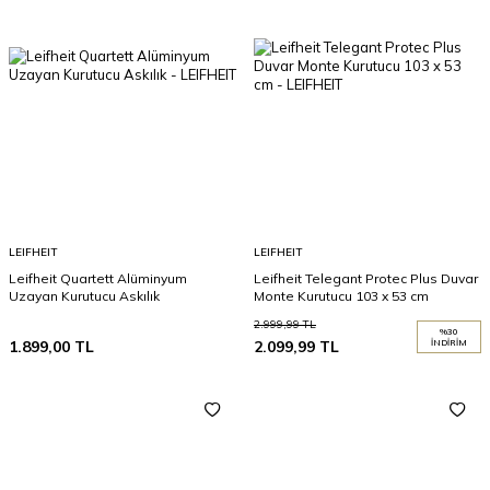
LEIFHEIT
LEIFHEIT
Leifheit Quartett Alüminyum
Leifheit Telegant Protec Plus Duvar
Uzayan Kurutucu Askılık
Monte Kurutucu 103 x 53 cm
2.999,99
TL
%
30
1.899,00
TL
2.099,99
TL
İNDIRIM