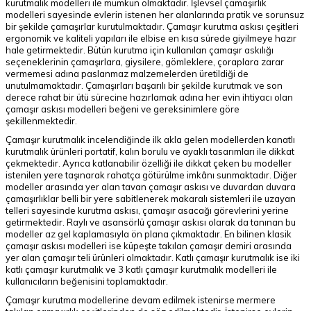
kurutmalık modelleri ile mümkün olmaktadır. İşlevsel çamaşırlık
modelleri sayesinde evlerin istenen her alanlarında pratik ve sorunsuz
bir şekilde çamaşırlar kurutulmaktadır. Çamaşır kurutma askısı çeşitleri
ergonomik ve kaliteli yapıları ile elbise en kısa sürede giyilmeye hazır
hale getirmektedir. Bütün kurutma için kullanılan çamaşır askılığı
seçeneklerinin çamaşırlara, giysilere, gömleklere, çoraplara zarar
vermemesi adına paslanmaz malzemelerden üretildiği de
unutulmamaktadır. Çamaşırları başarılı bir şekilde kurutmak ve son
derece rahat bir ütü sürecine hazırlamak adına her evin ihtiyacı olan
çamaşır askısı modelleri beğeni ve gereksinimlere göre
şekillenmektedir.
Çamaşır kurutmalık incelendiğinde ilk akla gelen modellerden kanatlı
kurutmalık ürünleri portatif, kalın borulu ve ayaklı tasarımları ile dikkat
çekmektedir. Ayrıca katlanabilir özelliği ile dikkat çeken bu modeller
istenilen yere taşınarak rahatça götürülme imkânı sunmaktadır. Diğer
modeller arasında yer alan tavan çamaşır askısı ve duvardan duvara
çamaşırlıklar belli bir yere sabitlenerek makaralı sistemleri ile uzayan
telleri sayesinde kurutma askısı, çamaşır asacağı görevlerini yerine
getirmektedir. Raylı ve asansörlü çamaşır askısı olarak da tanınan bu
modeller az gel kaplamasıyla ön plana çıkmaktadır. En bilinen klasik
çamaşır askısı modelleri ise küpeşte takılan çamaşır demiri arasında
yer alan çamaşır teli ürünleri olmaktadır. Katlı çamaşır kurutmalık ise iki
katlı çamaşır kurutmalık ve 3 katlı çamaşır kurutmalık modelleri ile
kullanıcıların beğenisini toplamaktadır.
Çamaşır kurutma modellerine devam edilmek istenirse mermere