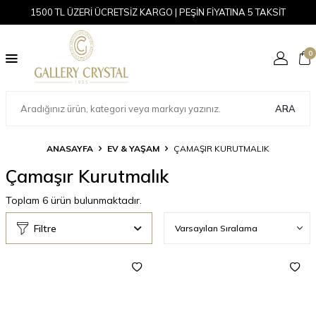
1500 TL ÜZERİ ÜCRETSİZ KARGO | PEŞİN FİYATINA 5 TAKSİT
0
ARA
ANASAYFA
EV & YAŞAM
ÇAMAŞIR KURUTMALIK
Çamaşır Kurutmalık
Toplam
6
ürün bulunmaktadır.
Filtre