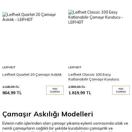
LEIFHEIT
LEIFHEIT
Leifheit Quartet 20 Çamaşır Askılık
Leifheit Classic 100 Easy
Katlanabilir Çamaşır Kurutucu
1.149,99
TL
2.599,99
TL
%
30
%
30
804,99
TL
İNDIRIM
1.819,99
TL
İNDIRIM
Çamaşır Askılığı Modelleri
Evlerin rutin işlerinden olan çamaşır yıkama eylemi sonrasında ıslak ve
nemli çamaşırların sağlıklı bir şekilde kurutulması çamaşırlık ve