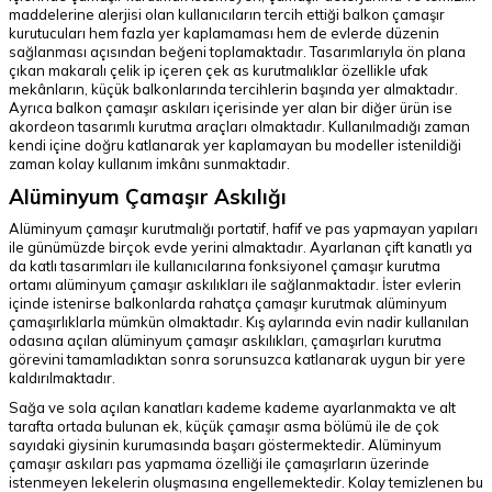
maddelerine alerjisi olan kullanıcıların tercih ettiği balkon çamaşır
kurutucuları hem fazla yer kaplamaması hem de evlerde düzenin
sağlanması açısından beğeni toplamaktadır. Tasarımlarıyla ön plana
çıkan makaralı çelik ip içeren çek as kurutmalıklar özellikle ufak
mekânların, küçük balkonlarında tercihlerin başında yer almaktadır.
Ayrıca balkon çamaşır askıları içerisinde yer alan bir diğer ürün ise
akordeon tasarımlı kurutma araçları olmaktadır. Kullanılmadığı zaman
kendi içine doğru katlanarak yer kaplamayan bu modeller istenildiği
zaman kolay kullanım imkânı sunmaktadır.
Alüminyum Çamaşır Askılığı
Alüminyum çamaşır kurutmalığı portatif, hafif ve pas yapmayan yapıları
ile günümüzde birçok evde yerini almaktadır. Ayarlanan çift kanatlı ya
da katlı tasarımları ile kullanıcılarına fonksiyonel çamaşır kurutma
ortamı alüminyum çamaşır askılıkları ile sağlanmaktadır. İster evlerin
içinde istenirse balkonlarda rahatça çamaşır kurutmak alüminyum
çamaşırlıklarla mümkün olmaktadır. Kış aylarında evin nadir kullanılan
odasına açılan alüminyum çamaşır askılıkları, çamaşırları kurutma
görevini tamamladıktan sonra sorunsuzca katlanarak uygun bir yere
kaldırılmaktadır.
Sağa ve sola açılan kanatları kademe kademe ayarlanmakta ve alt
tarafta ortada bulunan ek, küçük çamaşır asma bölümü ile de çok
sayıdaki giysinin kurumasında başarı göstermektedir. Alüminyum
çamaşır askıları pas yapmama özelliği ile çamaşırların üzerinde
istenmeyen lekelerin oluşmasına engellemektedir. Kolay temizlenen bu