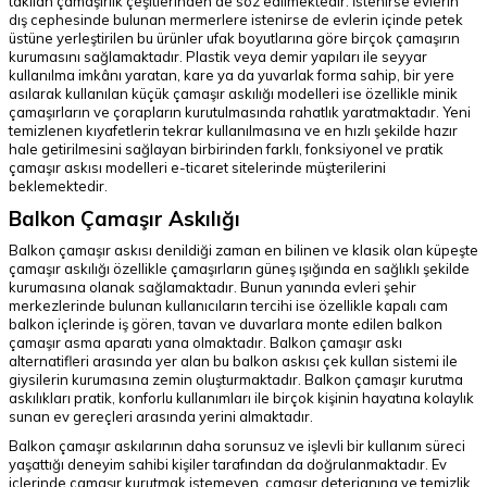
takılan çamaşırlık çeşitlerinden de söz edilmektedir. İstenirse evlerin
dış cephesinde bulunan mermerlere istenirse de evlerin içinde petek
üstüne yerleştirilen bu ürünler ufak boyutlarına göre birçok çamaşırın
kurumasını sağlamaktadır. Plastik veya demir yapıları ile seyyar
kullanılma imkânı yaratan, kare ya da yuvarlak forma sahip, bir yere
asılarak kullanılan küçük çamaşır askılığı modelleri ise özellikle minik
çamaşırların ve çorapların kurutulmasında rahatlık yaratmaktadır. Yeni
temizlenen kıyafetlerin tekrar kullanılmasına ve en hızlı şekilde hazır
hale getirilmesini sağlayan birbirinden farklı, fonksiyonel ve pratik
çamaşır askısı modelleri e-ticaret sitelerinde müşterilerini
beklemektedir.
Balkon Çamaşır Askılığı
Balkon çamaşır askısı denildiği zaman en bilinen ve klasik olan küpeşte
çamaşır askılığı özellikle çamaşırların güneş ışığında en sağlıklı şekilde
kurumasına olanak sağlamaktadır. Bunun yanında evleri şehir
merkezlerinde bulunan kullanıcıların tercihi ise özellikle kapalı cam
balkon içlerinde iş gören, tavan ve duvarlara monte edilen balkon
çamaşır asma aparatı yana olmaktadır. Balkon çamaşır askı
alternatifleri arasında yer alan bu balkon askısı çek kullan sistemi ile
giysilerin kurumasına zemin oluşturmaktadır. Balkon çamaşır kurutma
askılıkları pratik, konforlu kullanımları ile birçok kişinin hayatına kolaylık
sunan ev gereçleri arasında yerini almaktadır.
Balkon çamaşır askılarının daha sorunsuz ve işlevli bir kullanım süreci
yaşattığı deneyim sahibi kişiler tarafından da doğrulanmaktadır. Ev
içlerinde çamaşır kurutmak istemeyen, çamaşır deterjanına ve temizlik