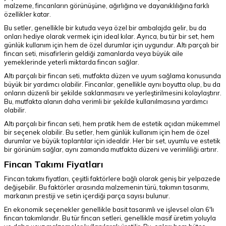
malzeme, fincanların görünüşüne, ağırlığına ve dayanıklılığına farklı
özellikler katar.
Bu setler, genellikle bir kutuda veya özel bir ambalajda gelir, bu da
onları hediye olarak vermek için ideal kılar. Ayrıca, bu tür bir set, hem
günlük kullanım için hem de özel durumlar için uygundur. Altı parçalı bir
fincan seti, misafirlerin geldiği zamanlarda veya büyük aile
yemeklerinde yeterli miktarda fincan sağlar.
Altı parçalı bir fincan seti, mutfakta düzen ve uyum sağlama konusunda
büyük bir yardımcı olabilir. Fincanlar, genellikle aynı boyutta olup, bu da
onların düzenli bir şekilde saklanmasını ve yerleştirilmesini kolaylaştırır.
Bu, mutfakta alanın daha verimli bir şekilde kullanılmasına yardımcı
olabilir.
Altı parçalı bir fincan seti, hem pratik hem de estetik açıdan mükemmel
bir seçenek olabilir. Bu setler, hem günlük kullanım için hem de özel
durumlar ve büyük toplantılar için idealdir. Her bir set, uyumlu ve estetik
bir görünüm sağlar, aynı zamanda mutfakta düzeni ve verimliliği artırır.
Fincan Takımı Fiyatları
Fincan takımı fiyatları, çeşitli faktörlere bağlı olarak geniş bir yelpazede
değişebilir. Bu faktörler arasında malzemenin türü, takımın tasarımı,
markanın prestiji ve setin içerdiği parça sayısı bulunur.
En ekonomik seçenekler genellikle basit tasarımlı ve işlevsel olan 6'lı
fincan takımlarıdır. Bu tür fincan setleri, genellikle masif üretim yoluyla