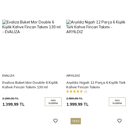
EVALIZA
ARYILDIZ
Evaliza Buket Mor Double 6 Kişilik
Aryıldız Nigah 12 Parça 6 Kişilik Türk
Kahve Fincan Takımı 130 ml
Kahve Fincan Takımı
(2)
2.299,00
TL
2.599,99
TL
%
39
%
23
1.399,99
TL
İNDIRIM
1.999,99
TL
İNDIRIM
YENI