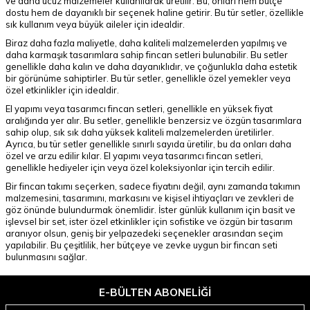
ve daha ucuz malzemeler kullanılarak üretilir. Bu, onları hem bütçe
dostu hem de dayanıklı bir seçenek haline getirir. Bu tür setler, özellikle
sık kullanım veya büyük aileler için idealdir.
Biraz daha fazla maliyetle, daha kaliteli malzemelerden yapılmış ve
daha karmaşık tasarımlara sahip fincan setleri bulunabilir. Bu setler
genellikle daha kalın ve daha dayanıklıdır, ve çoğunlukla daha estetik
bir görünüme sahiptirler. Bu tür setler, genellikle özel yemekler veya
özel etkinlikler için idealdir.
El yapımı veya tasarımcı fincan setleri, genellikle en yüksek fiyat
aralığında yer alır. Bu setler, genellikle benzersiz ve özgün tasarımlara
sahip olup, sık sık daha yüksek kaliteli malzemelerden üretilirler.
Ayrıca, bu tür setler genellikle sınırlı sayıda üretilir, bu da onları daha
özel ve arzu edilir kılar. El yapımı veya tasarımcı fincan setleri,
genellikle hediyeler için veya özel koleksiyonlar için tercih edilir.
Bir fincan takımı seçerken, sadece fiyatını değil, aynı zamanda takımın
malzemesini, tasarımını, markasını ve kişisel ihtiyaçları ve zevkleri de
göz önünde bulundurmak önemlidir. İster günlük kullanım için basit ve
işlevsel bir set, ister özel etkinlikler için sofistike ve özgün bir tasarım
aranıyor olsun, geniş bir yelpazedeki seçenekler arasından seçim
yapılabilir. Bu çeşitlilik, her bütçeye ve zevke uygun bir fincan seti
bulunmasını sağlar.
E-BÜLTEN ABONELIĞI