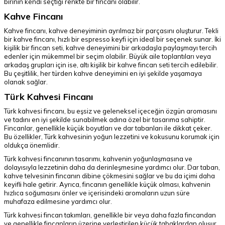
birinin kendi seçtiği renkte bir fincanı olabilir.
Kahve Fincanı
Kahve fincanı, kahve deneyiminin ayrılmaz bir parçasını oluşturur. Tekli
bir kahve fincanı, hızlı bir espresso keyfi için ideal bir seçenek sunar. İki
kişilik bir fincan seti, kahve deneyimini bir arkadaşla paylaşmayı tercih
edenler için mükemmel bir seçim olabilir. Büyük aile toplantıları veya
arkadaş grupları için ise, altı kişilik bir kahve fincan seti tercih edilebilir.
Bu çeşitlilik, her türden kahve deneyimini en iyi şekilde yaşamaya
olanak sağlar.
Türk Kahvesi Fincanı
Türk kahvesi fincanı, bu eşsiz ve geleneksel içeceğin özgün aromasını
ve tadını en iyi şekilde sunabilmek adına özel bir tasarıma sahiptir.
Fincanlar, genellikle küçük boyutları ve dar tabanları ile dikkat çeker.
Bu özellikler, Türk kahvesinin yoğun lezzetini ve kokusunu korumak için
oldukça önemlidir.
Türk kahvesi fincanının tasarımı, kahvenin yoğunlaşmasına ve
dolayısıyla lezzetinin daha da derinleşmesine yardımcı olur. Dar taban,
kahve telvesinin fincanın dibine çökmesini sağlar ve bu da içimi daha
keyifli hale getirir. Ayrıca, fincanın genellikle küçük olması, kahvenin
hızlıca soğumasını önler ve içerisindeki aromaların uzun süre
muhafaza edilmesine yardımcı olur.
Türk kahvesi fincan takımları, genellikle bir veya daha fazla fincandan
ve genellikle fincanların üzerine yerleştirilen küçük tabaklardan oluşur.