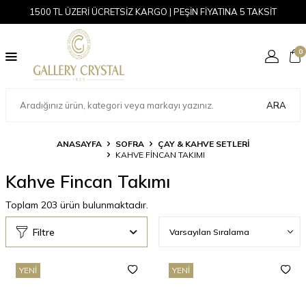
1500 TL ÜZERİ ÜCRETSİZ KARGO | PEŞİN FİYATINA 5 TAKSİT
0
ARA
ANASAYFA
SOFRA
ÇAY & KAHVE SETLERI
KAHVE FINCAN TAKIMI
Kahve Fincan Takımı
Toplam
203
ürün bulunmaktadır.
Filtre
YENI
YENI