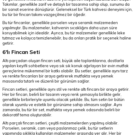
Takımlar, genellikle zarif ve detaylı bir tasarıma sahip olup, sunumu da
bir sanat eserine dönüştürür. Geleneksel bir Türk kahvesi deneyimi için,
bu tür bir fincan takımı vazgeçilmez bir öğedir.
Bu tür fincanlar, genellikle porselen veya seramik malzemeden
yapılmıştır. Bu malzemeler, kahvenin sıcaklığını daha uzun süre
koruyabilmek için idealdir. Ayrıca, bu tür malzemeler genellikle leke
tutmaz ve kolayca temizlenebilir, bu da onları pratik bir seçenek haline
getirir.
6'lı Fincan Seti
Altı parçadan oluşan fincan seti, büyük aile toplantılarına, dostlarla
yapılan keyifli sohbetlere veya sık sık konuk ağırlayan bir evin mutfak
gereçlerine mükemmel bir katkı olabilir. Bu setler, genellikle aynı tarz
ve renkte fincanları bir araya getirerek mutfakta veya yemek
masasında tutarlı ve düzenli bir görünüm sağlar.
Fincan setleri, genellikle aynı stil ve renkte altı fincanı bir araya getirir.
Her bir fincan, belirli bir tasarım veya renk şemasıyla birlikte gelir,
genellikle birbirleriyle uyumlu olacak şekilde. Bu, tüm setin bir bütün
olarak uyumlu ve estetik bir görünüme sahip olmasını sağlar. Aynı
zamanda, bu tür bir set, mutfakta veya yemek odasında belirli bir
dekoratif tema oluşturabilir.
Altı parçalı fincan setleri, çeşitli malzemelerden yapılmış olabilir.
Porselen, seramik, cam veya paslanmaz çelik, bu tür setlerin
yapımında sıklıkla kullanılan malzemeler arasında yer alır. Her bir