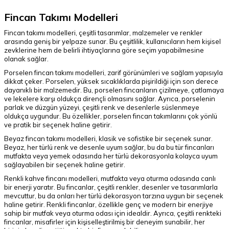
Fincan Takımı Modelleri
Fincan takımı modelleri, çeşitli tasarımlar, malzemeler ve renkler
arasında geniş bir yelpaze sunar. Bu çeşitlilik, kullanıcıların hem kişisel
zevklerine hem de belirli ihtiyaçlarına göre seçim yapabilmesine
olanak sağlar.
Porselen fincan takımı modelleri, zarif görünümleri ve sağlam yapısıyla
dikkat çeker. Porselen, yüksek sıcaklıklarda pişirildiği için son derece
dayanıklı bir malzemedir. Bu, porselen fincanların çizilmeye, çatlamaya
ve lekelere karşı oldukça dirençli olmasını sağlar. Ayrıca, porselenin
parlak ve düzgün yüzeyi, çeşitli renk ve desenlerle süslenmeye
oldukça uygundur. Bu özellikler, porselen fincan takımlarını çok yönlü
ve pratik bir seçenek haline getirir.
Beyaz fincan takımı modelleri, klasik ve sofistike bir seçenek sunar.
Beyaz, her türlü renk ve desenle uyum sağlar, bu da bu tür fincanları
mutfakta veya yemek odasında her türlü dekorasyonla kolayca uyum
sağlayabilen bir seçenek haline getirir.
Renkli kahve fincanı modelleri, mutfakta veya oturma odasında canlı
bir enerji yaratır. Bu fincanlar, çeşitli renkler, desenler ve tasarımlarla
mevcuttur, bu da onları her türlü dekorasyon tarzına uygun bir seçenek
haline getirir. Renkli fincanlar, özellikle genç ve modern bir enerjiye
sahip bir mutfak veya oturma odası için idealdir. Ayrıca, çeşitli renkteki
fincanlar, misafirler için kişiselleştirilmiş bir deneyim sunabilir, her