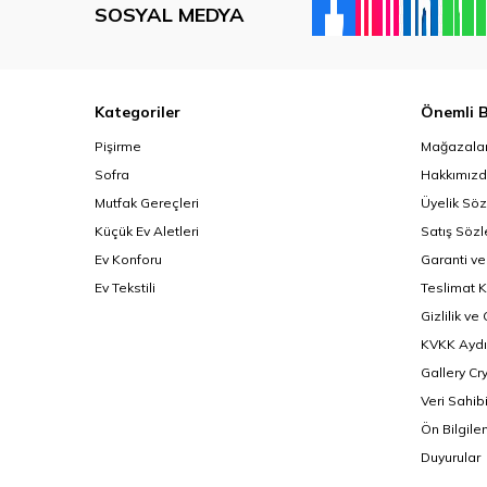
SOSYAL MEDYA
Kategoriler
Önemli B
Pişirme
Mağazalar
Sofra
Hakkımız
Mutfak Gereçleri
Üyelik Sö
Küçük Ev Aletleri
Satış Söz
Ev Konforu
Garanti ve
Ev Tekstili
Teslimat K
Gizlilik ve
KVKK Aydı
Gallery Cr
Veri Sahib
Ön Bilgil
Duyurular