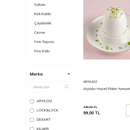
Sahan
Kek Kalıbı
Çaydanlık
Cezve
Fırın Tepsisi
Fırın Kabı
Tencere Yedek
Parça
Marka
Mangal & Barbekü
Sepete
ARYILDIZ
Ekle
SOFRA
Aryıldız Hazel Platin Yumurt
Yemek Takımları
ARYILDIZ
Kahvaltı Takımı
149,00
TL
LOCK&LOCK
Çatal Kaşık Bıçak
99,00
TL
Takımı
DEXART
Çay & Kahve Setleri
KILNER