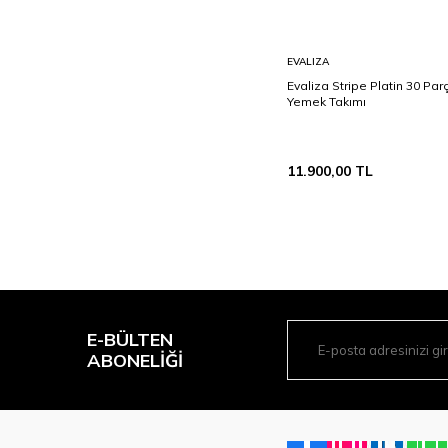
Ramazana Özel
MASSE
İndirimler
Sepete
EVALIZA
Aryıldız Yemek Takımı
Ekle
Evaliza Stripe Platin 30 Parç
Kadınlar Günü
Yemek Takımı
Çeyiz Fırsatları
Comfort Kahvaltı Takımı
11.900,00
TL
E-BÜLTEN
ABONELIĞI