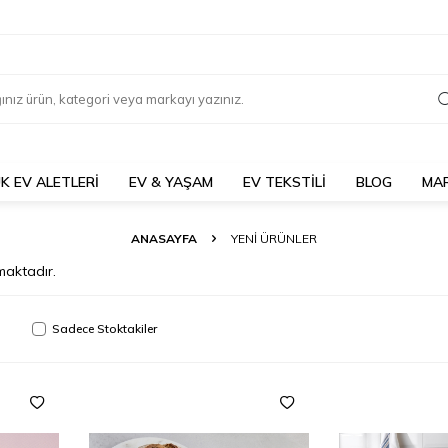
K EV ALETLERİ
EV & YAŞAM
EV TEKSTİLİ
BLOG
MA
ANASAYFA
YENI ÜRÜNLER
aktadır.
Sadece Stoktakiler