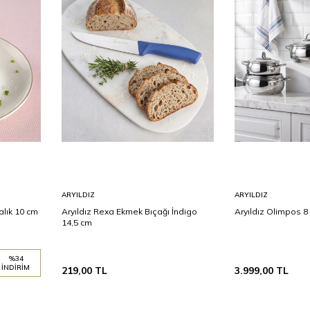
Sepete
Sepete
ARYILDIZ
ARYILDIZ
Ekle
Ekle
alık 10 cm
Aryıldız Rexa Ekmek Bıçağı İndigo
Aryıldız Olimpos 8
14,5 cm
%
34
İNDIRIM
219,00
TL
3.999,00
TL