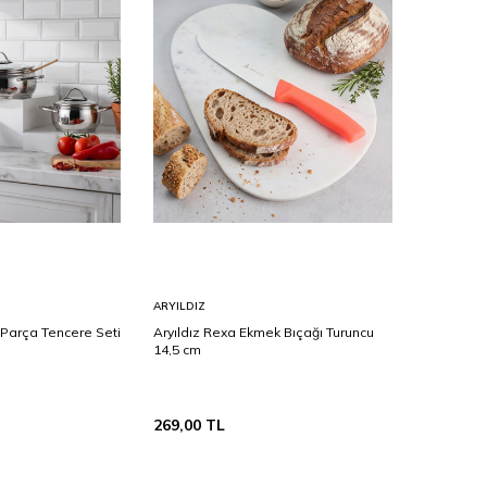
Sepete
ARYILDIZ
Ekle
 Parça Tencere Seti
Aryıldız Rexa Ekmek Bıçağı Turuncu
14,5 cm
269,00
TL