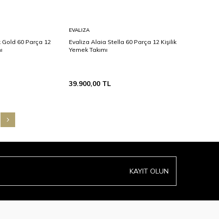
Sepete
EVALIZA
Ekle
k Gold 60 Parça 12
Evaliza Alaia Stella 60 Parça 12 Kişilik
ı
Yemek Takımı
39.900,00
TL
KAYIT OLUN