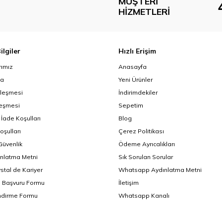
MÜŞTERI
HIZMETLERI
ilgiler
Hızlı Erişim
ımız
Anasayfa
da
Yeni Ürünler
zleşmesi
İndirimdekiler
leşmesi
Sepetim
 İade Koşulları
Blog
oşulları
Çerez Politikası
 Güvenlik
Ödeme Ayrıcalıkları
nlatma Metni
Sık Sorulan Sorular
ystal de Kariyer
Whatsapp Aydınlatma Metni
i Başvuru Formu
İletişim
endirme Formu
Whatsapp Kanalı