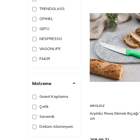
Servis & Sunum
TRENDGLASS
Su Takımları
OPINEL
Bardak
GEFU
Tekli Ürünler
NESPRESSO
Baharat Değirmeni
VAGONLIFE
Termos & Matara
FAKIR
Sürahiler & Karaflar
GREENPAN
MUTFAK GEREÇLERİ
DELONGHI
Malzeme
Bıçaklar
JOSEPH DUO
Rende
Granit Kaplama
CIRCULON
Sepete
Yağlık & Sirkelik
ARYILDIZ
Çelik
Ekle
MARIANNA
Aryıldız Rexa Ekmek Bıçağı Y
Saklama Kabı
Seramik
cm
KENWOOD
Kavanoz
Döküm Alüminyum
LUMINARC
Baharatlık
TULU