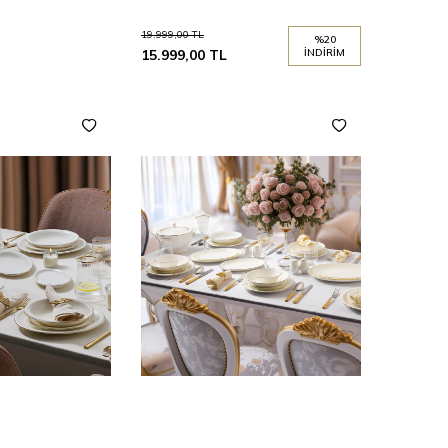
19.999,00
TL
%
20
15.999,00
TL
İNDIRIM
Sepete