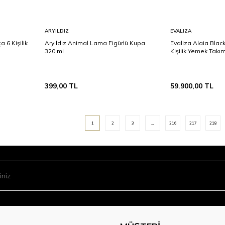
Sepete
Sepete
ARYILDIZ
EVALIZA
Ekle
Ekle
a 6 Kişilik
Aryıldız Animal Lama Figürlü Kupa
Evaliza Alaia Blac
320 ml
Kişilik Yemek Takım
399,00
TL
59.900,00
TL
1
2
3
…
216
217
218