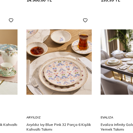
14.900,00
TL
199,99
TL
Sepete
Sepete
ARYILDIZ
EVALIZA
Ekle
Ekle
ik Kahvaltı
Aryıldız Ivy Blue Pink 32 Parça 6 Kişilik
Evaliza Infinity Gol
Kahvaltı Takımı
Yemek Takımı