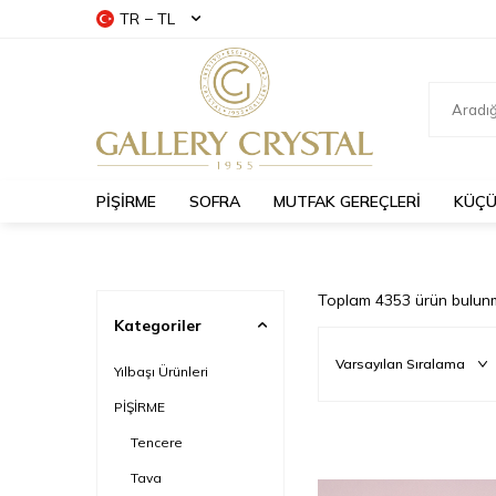
TR − TL
PİŞİRME
SOFRA
MUTFAK GEREÇLERİ
KÜÇÜ
Toplam
4353
ürün bulunm
Kategoriler
Yılbaşı Ürünleri
PİŞİRME
Tencere
Tava