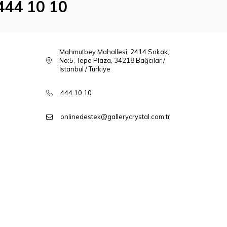
444 10 10
Mahmutbey Mahallesi, 2414 Sokak,
No:5, Tepe Plaza, 34218 Bağcılar /
İstanbul / Türkiye
444 10 10
onlinedestek@gallerycrystal.com.tr