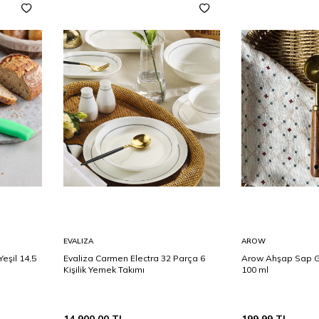
Sepete
Sepete
EVALIZA
AROW
Ekle
Ekle
eşil 14,5
Evaliza Carmen Electra 32 Parça 6
Arow Ahşap Sap Go
Kişilik Yemek Takımı
100 ml