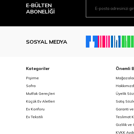
E-BÜLTEN
ABONELIĞI
SOSYAL MEDYA
Kategoriler
Önemli B
Pişirme
Mağazalar
Sofra
Hakkımız
Mutfak Gereçleri
Üyelik Sö
Küçük Ev Aletleri
Satış Söz
Ev Konforu
Garanti ve
Ev Tekstili
Teslimat K
Gizlilik ve
KVKK Aydı