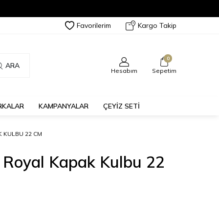
Favorilerim
Kargo Takip
0
ARA
Hesabım
Sepetim
RKALAR
KAMPANYALAR
ÇEYİZ SETİ
K KULBU 22 CM
it Royal Kapak Kulbu 22