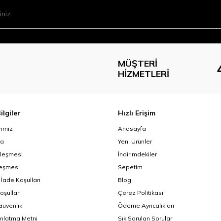
MÜŞTERI
HIZMETLERI
ilgiler
Hızlı Erişim
ımız
Anasayfa
da
Yeni Ürünler
zleşmesi
İndirimdekiler
leşmesi
Sepetim
 İade Koşulları
Blog
oşulları
Çerez Politikası
 Güvenlik
Ödeme Ayrıcalıkları
nlatma Metni
Sık Sorulan Sorular