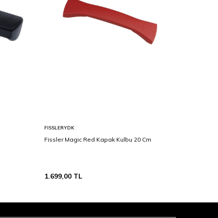
FISSLERYDK
NEOFLAM
Fissler Magic Red Kapak Kulbu 20 Cm
Neoflam M
1.190,00
TL
589,00
T
1.699,00
TL