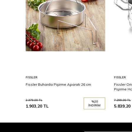
FISSLER
FISSLER
Fissler Buharda Pişirme Aparatı 26 cm
Fissler Or
Pişirme H
2.379,00
TL
7.299,00
TL
%
20
1.903,20
TL
İNDIRIM
5.839,20