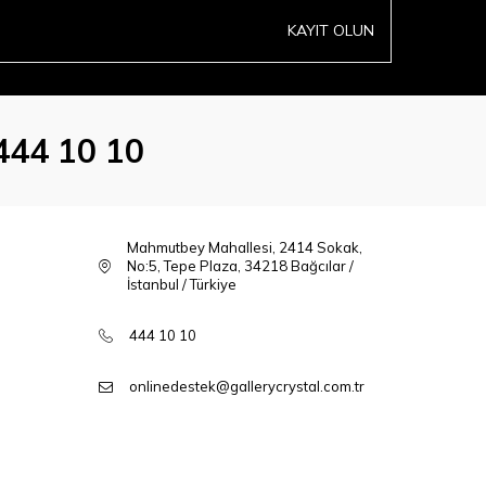
KAYIT OLUN
444 10 10
Mahmutbey Mahallesi, 2414 Sokak,
No:5, Tepe Plaza, 34218 Bağcılar /
İstanbul / Türkiye
444 10 10
onlinedestek@gallerycrystal.com.tr