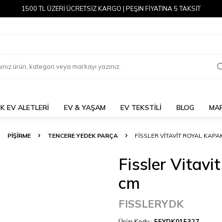
1500 TL ÜZERİ ÜCRETSİZ KARGO | PEŞİN FİYATINA 5 TAKSİT
K EV ALETLERİ
EV & YAŞAM
EV TEKSTİLİ
BLOG
MA
PİŞİRME
TENCERE YEDEK PARÇA
FISSLER VITAVIT ROYAL KAPA
Fissler Vitav
cm
FISSLERYDK
Ürün Kodu :
55YDK015327