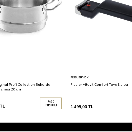
FISSLERYDK
iginal Profi Collection Buharda
Fissler Vitavit Comfort Tava Kulbu
aznesi 20 cm
%
20
TL
İNDIRIM
1.499,00
TL