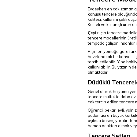
Evdeyken en çok zaman geçi
konusu tencere olduğunda d
kalitesi, kullanım şekli dü
Kaliteli ve kullanışlı ürün 
Çeyiz
için tencere modeller
tencere modellerinin üretil
tempoda çalışan insanlar i
Pişirilen yemeğe göre fark
hazırlanacak bir kahvaltı 
tercih edilebilir. Yine bak
kullanılabilir. Bu yazının de
almaktadır.
Düdüklü Tencerel
Genel olarak haşlama yemek
tencere mutfakta daha az y
çok tercih edilen tencere
Öğrenci, bekar, evli, yaln
patlaması en büyük korkula
aşılırsa basınç yaratır. Te
hemen ocaktan almak veya s
Tencere Setleri