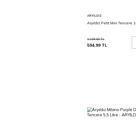
Sepete
ARYILDIZ
Ekle
Aryıldız Petit Mini Tencere
1.119,00
TL
594,99
TL