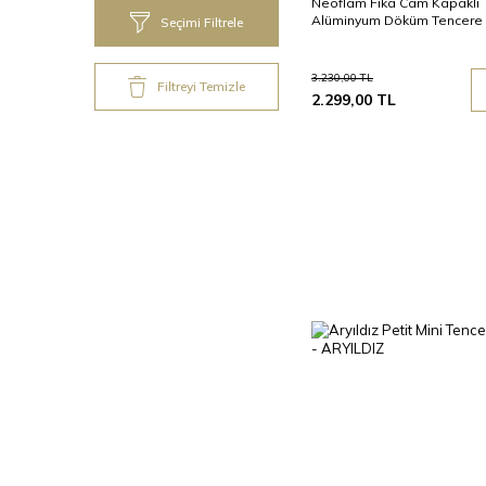
Neoflam Fika Cam Kapaklı
Alüminyum Döküm Tencere
Seçimi Filtrele
3.230,00
TL
Filtreyi Temizle
2.299,00
TL