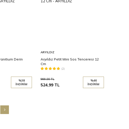
Sepete
ARYILDIZ
Ekle
ranitium Derin
Aryıldız Petit Mini Sos Tenceresi 12
Cm
(2)
969,00
TL
%
38
%
46
İNDIRIM
524,99
TL
İNDIRIM