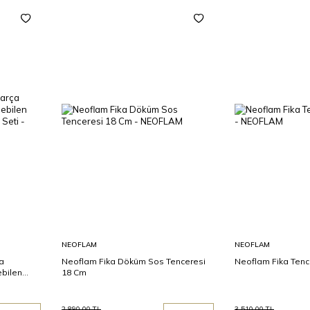
Sepete
Sepete
NEOFLAM
NEOFLAM
Ekle
Ekle
a
Neoflam Fika Döküm Sos Tenceresi
Neoflam Fika Tenc
ebilen
18 Cm
Seti
2.890,00
TL
3.510,00
TL