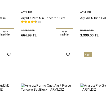
Sepete
Sepete
ARYILDIZ
ARYILDIZ
Ekle
Ekle
 14Cm
Aryıldız Petit Mini Tencere 16 cm
Aryıldız Milano Go
(4)
1.259,00
TL
5.999,00
TL
%
47
%
47
İNDIRIM
664,99
TL
İNDIRIM
3.999,00
TL
YENI