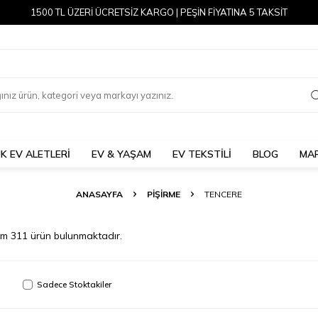
1500 TL ÜZERİ ÜCRETSİZ KARGO | PEŞİN FİYATINA 5 TAKSİT
K EV ALETLERİ
EV & YAŞAM
EV TEKSTİLİ
BLOG
MA
ANASAYFA
PİŞİRME
TENCERE
am
311
ürün bulunmaktadır.
Sadece Stoktakiler