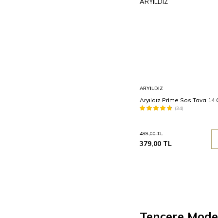
Sepete
ARYILDIZ
Ekle
Aryıldız Prime Sos Tava 14
(34)
499,00
TL
379,00
TL
Tencere Model