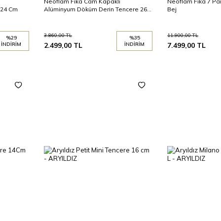
Neoflam Fika Cam Kapaklı
Neoflam Fika 7 Pa
 24 Cm
Alüminyum Döküm Derin Tencere 26
Bej
Cm
3.860,00
TL
11.900,00
TL
%
29
%
35
İNDIRIM
2.499,00
TL
İNDIRIM
7.499,00
TL