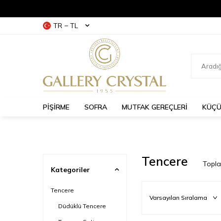
TR − TL
PİŞİRME
SOFRA
MUTFAK GEREÇLERİ
KÜÇÜ
Tencere
Topl
Kategoriler
Tencere
Düdüklü Tencere