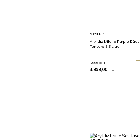
Sepete
ARYILDIZ
Ekle
Aryıldız Milano Purple Düdü
Tencere 5,5 Litre
5.999,00
TL
3.999,00
TL