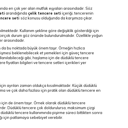
ında en çok yer alan mutfak eşyaları arasındadır. Söz
eti
arandığında
çelik tencere seti
içeriği, tencerenin
encere seti
söz konusu olduğunda da karşımıza çıkar.
bilmektedir. Kullanım şekline göre değişiklik gösterdiği için
bi birçok durum göz önünde bulundurulmalıdır. Özellikle yoğun
er arasındadır.
n da bu noktada büyük önem taşır. Örneğin hızlıca
 pişmesi beklenebilecek et yemekleri için güveç tencere
llanılabileceği gibi, haşlama için de düdüklü tencere
e fiyatları bilgileri ve tencere setleri içerikleri yer
için ayrılan zaman oldukça kısalmaktadır. Küçük düdüklü
ma ve çok daha fazlası için pratik olan düdüklü tencere en
ğı için de önem taşır. Örnek olarak düdüklü tencere
rdır. Düdüklü tencere çok doldurulursa, maksimum çizgi
e düdüklü tencere kullanımında pişirme süreci bittikten sonra
ı için patlamaya sebebiyet verebilir.