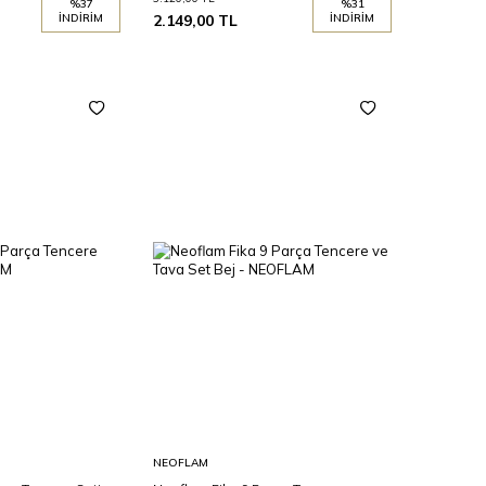
%
37
%
31
İNDIRIM
2.149,00
TL
İNDIRIM
Sepete
NEOFLAM
Ekle