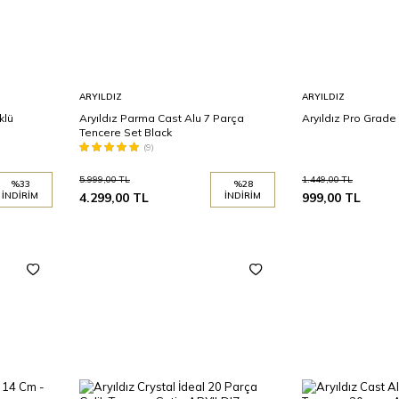
Sepete
Sepete
ARYILDIZ
ARYILDIZ
Ekle
Ekle
klü
Aryıldız Parma Cast Alu 7 Parça
Aryıldız Pro Grade
Tencere Set Black
(9)
5.999,00
TL
1.449,00
TL
%
33
%
28
İNDIRIM
4.299,00
TL
İNDIRIM
999,00
TL