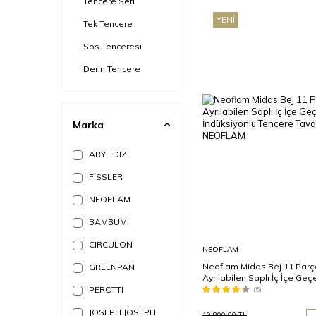
Tencere Seti
YENI
Tek Tencere
Sos Tenceresi
Derin Tencere
Marka
ARYILDIZ
FISSLER
NEOFLAM
BAMBUM
CIRCULON
Sepete
NEOFLAM
Ekle
Neoflam Midas Bej 11 Parç
GREENPAN
Ayrılabilen Saplı İç İçe Geç
İndüksiyonlu Tencere Tava 
PEROTTI
(5)
JOSEPH JOSEPH
10.800,00
TL