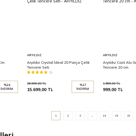
Sepete
Sepete
ARYILDIZ
ARYILDIZ
Ekle
Ekle
 Cm
Aryıldız Crystal İdeal 20 Parça Çelik
Aryıldız Cast Alu G
Tencere Seti
Tencere 20 cm
(1)
18.999,00
TL
1.599,00
TL
%
24
%
17
İNDIRIM
15.699,00
TL
İNDIRIM
999,00
TL
1
2
3
…
14
15
16
leri