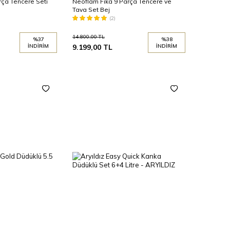
rça Tencere Seti
Neoflam Fika 9 Parça Tencere ve
Tava Set Bej
(2)
14.800,00
TL
%
37
%
38
İNDIRIM
9.199,00
TL
İNDIRIM