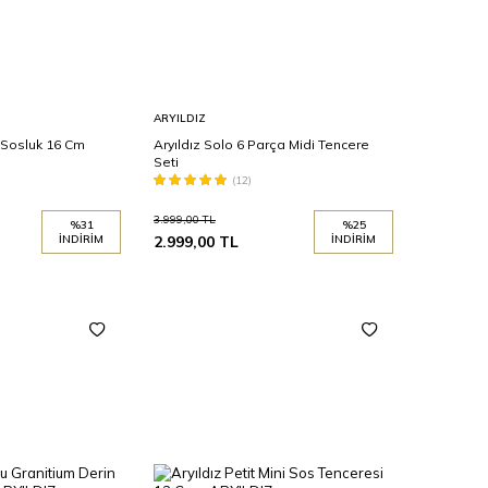
Sepete
ARYILDIZ
Ekle
 Sosluk 16 Cm
Aryıldız Solo 6 Parça Midi Tencere
Seti
(12)
3.999,00
TL
%
31
%
25
İNDIRIM
2.999,00
TL
İNDIRIM