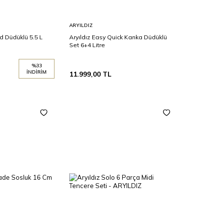
Sepete
ARYILDIZ
Ekle
ld Düdüklü 5.5 L
Aryıldız Easy Quick Kanka Düdüklü
Set 6+4 Litre
%
33
İNDIRIM
11.999,00
TL