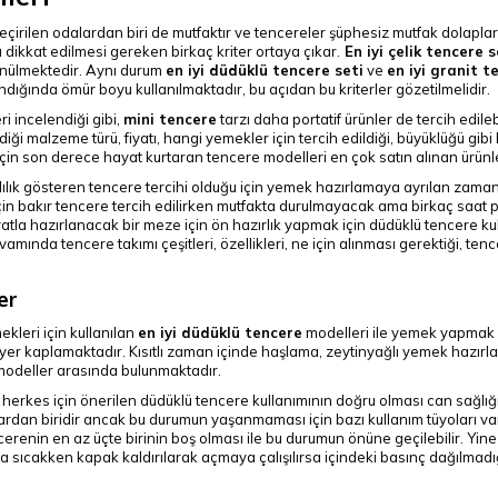
rilen odalardan biri de mutfaktır ve tencereler şüphesiz mutfak dolaplar
ikkat edilmesi gereken birkaç kriter ortaya çıkar.
En iyi çelik tencere s
şünülmektedir. Aynı durum
en iyi düdüklü tencere seti
ve
en iyi granit t
alındığında ömür boyu kullanılmaktadır, bu açıdan bu kriterler gözetilmelidir.
i incelendiği gibi,
mini tencere
tarzı daha portatif ürünler de tercih edile
diği malzeme türü, fiyatı, hangi yemekler için tercih edildiği, büyüklüğü gi
çin son derece hayat kurtaran tencere modelleri en çok satın alınan ürünl
lılık gösteren tencere tercihi olduğu için yemek hazırlamaya ayrılan zama
için bakır tencere tercih edilirken mutfakta durulmayacak ama birkaç saat
liyatla hazırlanacak bir meze için ön hazırlık yapmak için düdüklü tencere ku
vamında tencere takımı çeşitleri, özellikleri, ne için alınması gerektiği, tencer
er
leri için kullanılan
en iyi düdüklü tencere
modelleri ile yemek yapmak 
er kaplamaktadır. Kısıtlı zaman içinde haşlama, zeytinyağlı yemek hazırla
 modeller arasında bulunmaktadır.
ız herkes için önerilen düdüklü tencere kullanımının doğru olması can sağlı
rdan biridir ancak bu durumun yaşanmaması için bazı kullanım tüyoları va
ncerenin en az üçte birinin boş olması ile bu durumun önüne geçilebilir. Yin
ıcakken kapak kaldırılarak açmaya çalışılırsa içindeki basınç dağılmadığ