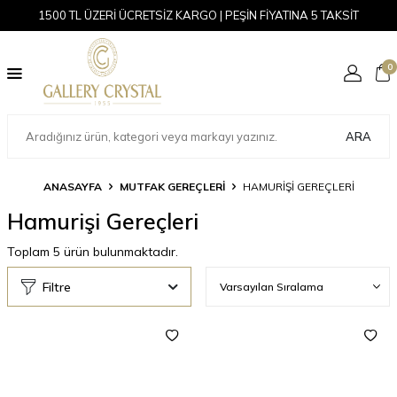
1500 TL ÜZERİ ÜCRETSİZ KARGO | PEŞİN FİYATINA 5 TAKSİT
0
ARA
ANASAYFA
MUTFAK GEREÇLERİ
HAMURIŞI GEREÇLERI
Hamurişi Gereçleri
Toplam
5
ürün bulunmaktadır.
Filtre