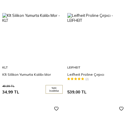
KLT
LEIFHEIT
Klt Silikon Yumurta Kalıbı Mor
Leifheit Proline Çırpıcı
(2)
49,99
TL
%
30
34,99
TL
İNDIRIM
539,00
TL