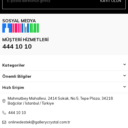
KAYIT OLUN
SOSYAL MEDYA
MÜŞTERI HIZMETLERI
444 10 10
Kategoriler
Önemli Bilgiler
Hızlı Erişim
Mahmutbey Mahallesi, 2414 Sokak, No:5, Tepe Plaza, 34218
Bağcılar / İstanbul / Türkiye
444 10 10
onlinedestek@gallerycrystal.com.tr