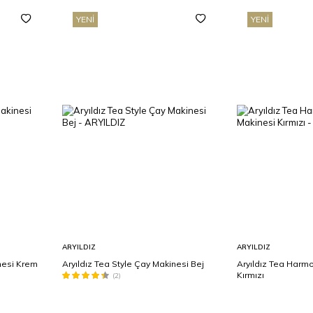
YENI
YENI
Sepete
Sepete
ARYILDIZ
ARYILDIZ
Ekle
Ekle
inesi Krem
Aryıldız Tea Style Çay Makinesi Bej
Aryıldız Tea Harm
Kırmızı
(2)