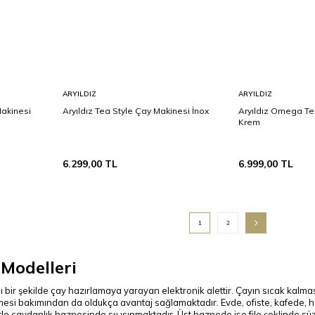
Sepete
Sepete
ARYILDIZ
ARYILDIZ
Ekle
Ekle
Makinesi
Aryıldız Tea Style Çay Makinesi İnox
Aryıldız Omega Te
Krem
6.299,00
TL
6.999,00
TL
1
2
Modelleri
lı bir şekilde çay hazırlamaya yarayan elektronik alettir. Çayın sıcak kal
mesi bakımından da oldukça avantaj sağlamaktadır. Evde, ofiste, kafede, 
le çaydanlık haznesinde su ısınmaktadır. Üst haznede ise file şeklinde süzg