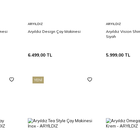
Sepete
Sepete
ARYILDIZ
ARYILDIZ
Ekle
Ekle
inesi
Aryıldız Design Çay Makinesi
Aryıldız Vision Sh
Siyah
6.499,00
TL
5.999,00
TL
YENI