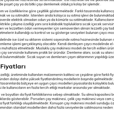
 poşet çay ya da bitki çayı demlemek oldukça kolay bir işlemdir.
rım ve özelliklerine göre çeşitlilik göstermektedir. Farklı tasarımda kullanıc
ak ve su ısıtmaktır. İstenilen anda kolayca su ısıtma işlevi de bulunmakta
verde elektrik olmadan odun ya da kömürle su ısıtılmaktadır. Kullanıcıların
ektrikle çalışma özelliği yanı sıra kalabalık topluluklara sıcak içecek servi
n ve lezzetten ödün vermeyenler için semaverden alınan lezzetli çay tadı 
şletmelerin kullandığı ısı kontrol ve su gösterge seviyeleri bulunan çaycı mod
linde ise özel su aktarım sistemi sayesinde ısıtma haznesinde bulunan sı
mleme işlemi gerçekleşmiş olacaktır. Kendi demleyen çaycı modelinde el 
ı muhafaza etmektedir. Musluklu çay makinesi modeli de tercih edilen ürün
 çay servisinde kullanımı pratik bir üründür. Demleme alanı, sıcak su alanı
i bulunmaktadır. Sıcak suyun ve demlenen çayın aktarımının yapıldığı üzer
Fiyatları
zelliği, üretiminde kullanılan malzemenin kalitesi ve çeşidine göre farklı fiy
den dolayı daha yüksek fiyatlandırılmış modellerin başında gelmektedir. P
lı tasarımlarda bütçeye en uygun çaycı modelleri piyasalarda kolaylıkla b
si ile kullanıcıların en fazla tercih ettiği markalar arasında yer almaktadır.
i ve boyutları da fiyat farklılıklarına sebep olmaktadır. Su alma kapasitesi
lıklarda gösterebilir. Porselen çay makinesi, çelik çay makinesi veya cam 
 fiyat farklılığı oluşabilmektedir. Konuşan çay makinesi modeli sunduğu özell
akımından standart modellerden daha fazla seviyelerde satılmasına neden 