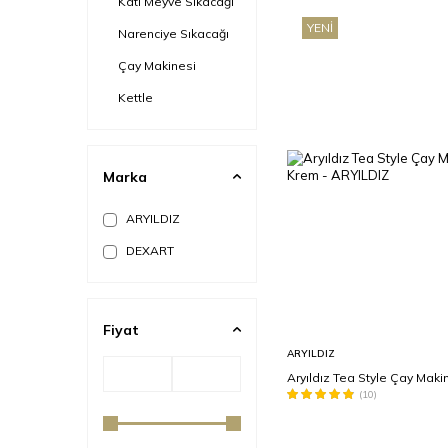
Katı Meyve Sıkacağı
YENI
Narenciye Sıkacağı
Çay Makinesi
Kettle
Marka
ARYILDIZ
DEXART
Fiyat
Sepete
ARYILDIZ
Ekle
Aryıldız Tea Style Çay Mak
(10)