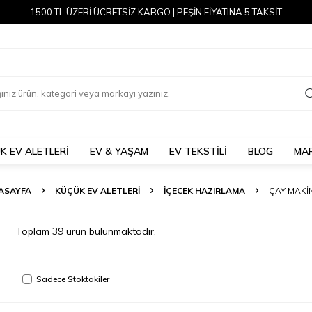
1500 TL ÜZERİ ÜCRETSİZ KARGO | PEŞİN FİYATINA 5 TAKSİT
K EV ALETLERİ
EV & YAŞAM
EV TEKSTİLİ
BLOG
MA
ASAYFA
KÜÇÜK EV ALETLERI
İÇECEK HAZIRLAMA
ÇAY MAKI
Toplam
39
ürün bulunmaktadır.
Sadece Stoktakiler