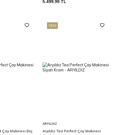
5.499,99
TL
YENI
Sepete
ARYILDIZ
Ekle
ct Çay Makinesi Bej
Aryıldız Tea Perfect Çay Makinesi