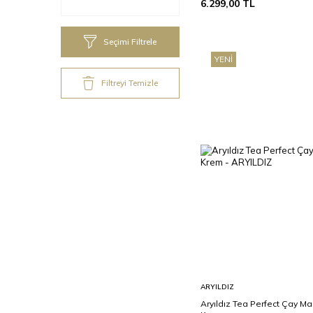
6.299,00
TL
Seçimi Filtrele
YENI
Filtreyi Temizle
Sepete
ARYILDIZ
Ekle
Aryıldız Tea Perfect Çay Ma