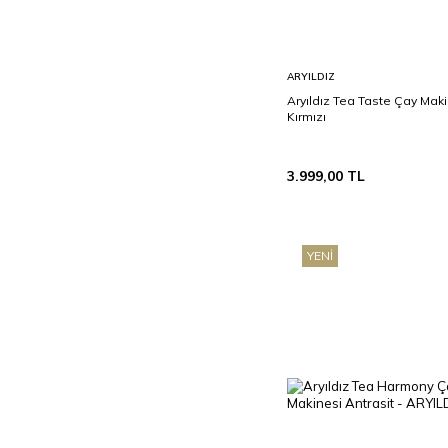
Sepete
ARYILDIZ
Ekle
Aryıldız Tea Taste Çay Mak
Kırmızı
3.999,00
TL
YENI