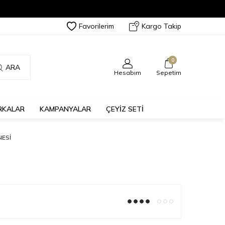
Favorilerim
Kargo Takip
0
ARA
Hesabım
Sepetim
RKALAR
KAMPANYALAR
ÇEYİZ SETİ
NESI