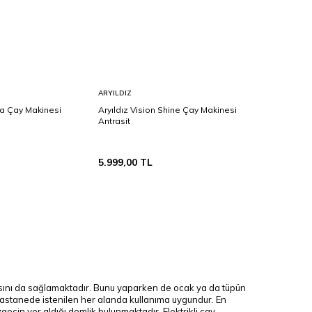
Sepete
ARYILDIZ
Ekle
a Çay Makinesi
Aryıldız Vision Shine Çay Makinesi
Antrasit
5.999,00
TL
masını da sağlamaktadır. Bunu yaparken de ocak ya da tüpün
hastanede istenilen her alanda kullanıma uygundur. En
ecin yer aldığı demlik bulunmaktadır. Elektrikli çay