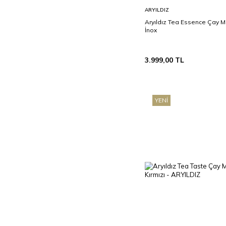
Sepete
ARYILDIZ
Ekle
Aryıldız Tea Essence Çay M
İnox
3.999,00
TL
YENI