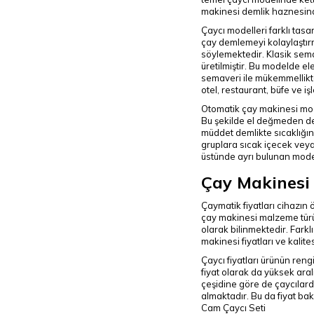
makinesi demlik haznesinde
Çaycı modelleri farklı tasa
çay demlemeyi kolaylaştırm
söylemektedir. Klasik sema
üretilmiştir. Bu modelde el
semaveri ile mükemmellikte
otel, restaurant, büfe ve i
Otomatik çay makinesi mode
Bu şekilde el değmeden de
müddet demlikte sıcaklığın
gruplara sıcak içecek veya
üstünde ayrı bulunan model
Çay Makinesi 
Çaymatik fiyatları cihazın ö
çay makinesi malzeme türün
olarak bilinmektedir. Fark
makinesi fiyatları ve kalite
Çaycı fiyatları ürünün reng
fiyat olarak da yüksek ara
çeşidine göre de çaycılarda
almaktadır. Bu da fiyat b
Cam Çaycı Seti