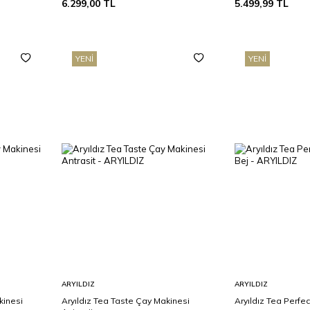
6.299,00
TL
5.499,99
TL
YENI
YENI
Sepete
Sepete
ARYILDIZ
ARYILDIZ
Ekle
Ekle
kinesi
Aryıldız Tea Taste Çay Makinesi
Aryıldız Tea Perfe