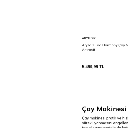
Sepete
ARYILDIZ
Ekle
Aryıldız Tea Harmony Çay 
Antrasit
5.499,99
TL
Çay Makinesi 
Çay makinesi pratik ve hız
sürekli yanmasını engelle
temel çaycı modelinde kett