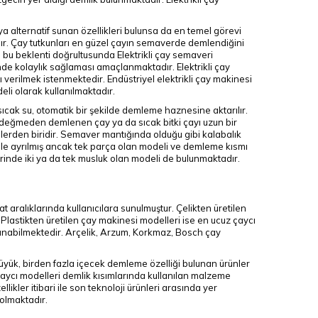
ıya alternatif sunan özellikleri bulunsa da en temel görevi
dır. Çay tutkunları en güzel çayın semaverde demlendiğini
 bu beklenti doğrultusunda Elektrikli çay semaveri
sinde kolaylık sağlaması amaçlanmaktadır. Elektrikli çay
verilmek istenmektedir. Endüstriyel elektrikli çay makinesi
eli olarak kullanılmaktadır.
cak su, otomatik bir şekilde demleme haznesine aktarılır.
değmeden demlenen çay ya da sıcak bitki çayı uzun bir
lerden biridir. Semaver mantığında olduğu gibi kalabalık
 ile ayrılmış ancak tek parça olan modeli ve demleme kısmı
inde iki ya da tek musluk olan modeli de bulunmaktadır.
at aralıklarında kullanıcılara sunulmuştur. Çelikten üretilen
lastikten üretilen çay makinesi modelleri ise en ucuz çaycı
ulunabilmektedir. Arçelik, Arzum, Korkmaz, Bosch çay
 büyük, birden fazla içecek demleme özelliği bulunan ürünler
çaycı modelleri demlik kısımlarında kullanılan malzeme
ikler itibari ile son teknoloji ürünleri arasında yer
olmaktadır.