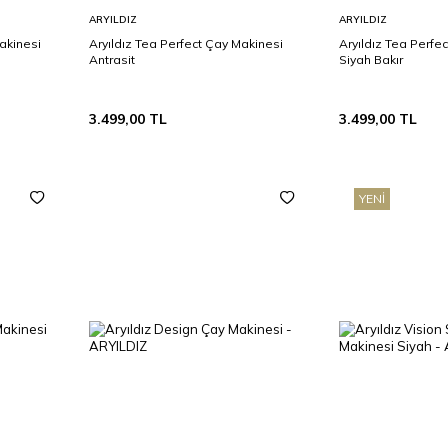
Sepete
Sepete
ARYILDIZ
ARYILDIZ
Ekle
Ekle
akinesi
Aryıldız Tea Perfect Çay Makinesi
Aryıldız Tea Perfe
Antrasit
Siyah Bakır
3.499,00
TL
3.499,00
TL
YENI