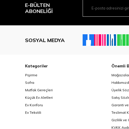
E-BÜLTEN
ABONELIĞI
SOSYAL MEDYA
Kategoriler
Önemli B
Pişirme
Mağazalar
Sofra
Hakkımız
Mutfak Gereçleri
Üyelik Sö
Küçük Ev Aletleri
Satış Söz
Ev Konforu
Garanti ve
Ev Tekstili
Teslimat K
Gizlilik ve
KVKK Aydı