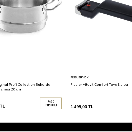
FISSLERYDK
iginal Profi Collection Buharda
Fissler Vitavit Comfort Tava Kulbu
aznesi 20 cm
%
20
TL
İNDIRIM
1.499,00
TL