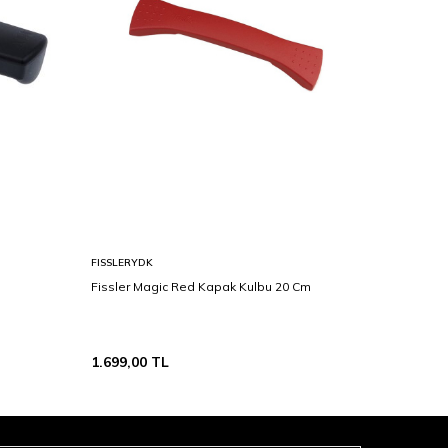
FISSLERYDK
NEOFLAM
Fissler Magic Red Kapak Kulbu 20 Cm
Neoflam M
1.190,00
TL
589,00
T
1.699,00
TL