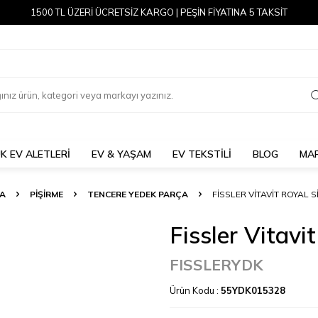
1500 TL ÜZERİ ÜCRETSİZ KARGO | PEŞİN FİYATINA 5 TAKSİT
K EV ALETLERİ
EV & YAŞAM
EV TEKSTİLİ
BLOG
MA
A
PİŞİRME
TENCERE YEDEK PARÇA
FISSLER VITAVIT ROYAL S
Fissler Vitavi
FISSLERYDK
Ürün Kodu :
55YDK015328