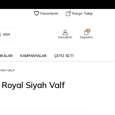
Favorilerim
Kargo Takip
0
ARA
Hesabım
Sepetim
RKALAR
KAMPANYALAR
ÇEYİZ SETİ
IYAH VALF
t Royal Siyah Valf