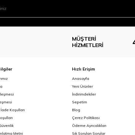
MÜŞTERI
HIZMETLERI
ilgiler
Hızlı Erişim
ımız
Anasayfa
da
Yeni Ürünler
zleşmesi
İndirimdekiler
leşmesi
Sepetim
 İade Koşulları
Blog
oşulları
Çerez Politikası
 Güvenlik
Ödeme Ayrıcalıkları
nlatma Metni
Sık Sorulan Sorular