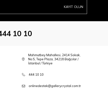
KAYIT OLUN
444 10 10
Mahmutbey Mahallesi, 2414 Sokak,
No:5, Tepe Plaza, 34218 Bağcılar /
İstanbul / Türkiye
444 10 10
onlinedestek@gallerycrystal.com.tr