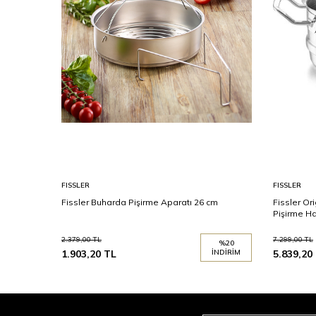
FISSLER
FISSLER
Fissler Buharda Pişirme Aparatı 26 cm
Fissler Or
Pişirme H
2.379,00
TL
7.299,00
TL
%
20
1.903,20
TL
İNDIRIM
5.839,20