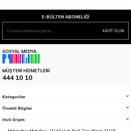
E-BÜLTEN ABONELIĞI
KAYIT OLUN
SOSYAL MEDYA
MÜŞTERI HIZMETLERI
444 10 10
Kategoriler
Önemli Bilgiler
Hızlı Erişim
Mahmutbey Mahallesi, 2414 Sokak, No:5, Tepe Plaza, 34218