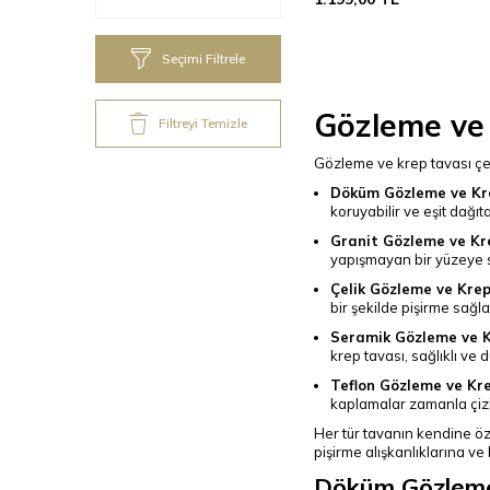
Seçimi Filtrele
Gözleme ve 
Filtreyi Temizle
Gözleme ve krep tavası çeşi
Döküm Gözleme ve Kr
koruyabilir ve eşit dağıt
Granit Gözleme ve Kr
yapışmayan bir yüzeye s
Çelik Gözleme ve Kre
bir şekilde pişirme sağl
Seramik Gözleme ve K
krep tavası, sağlıklı ve d
Teflon Gözleme ve Kr
kaplamalar zamanla çizil
Her tür tavanın kendine özgü
pişirme alışkanlıklarına ve
Döküm Gözleme