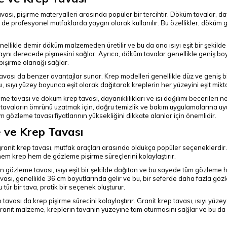
ı, pişirme materyalleri arasında popüler bir tercihtir. Döküm tavalar, dayanı
 profesyonel mutfaklarda yaygın olarak kullanılır. Bu özellikler, döküm g
llikle demir döküm malzemeden üretilir ve bu da ona ısıyı eşit bir şekilde
nı derecede pişmesini sağlar. Ayrıca, döküm tavalar genellikle geniş boy
işirme olanağı sağlar.
avası da benzer avantajlar sunar. Krep modelleri genellikle düz ve geniş b
sı, ısıyı yüzey boyunca eşit olarak dağıtarak kreplerin her yüzeyini eşit mikta
 tavası ve döküm krep tavası, dayanıklılıkları ve ısı dağılımı becerileri n
 tavaların ömrünü uzatmak için, doğru temizlik ve bakım uygulamalarına uyu
özleme tavası fiyatlarının yüksekliğini dikkate alanlar için önemlidir.
 ve Krep Tavası
anit krep tavası, mutfak araçları arasında oldukça popüler seçeneklerdir. D
hem krep hem de gözleme pişirme süreçlerini kolaylaştırır.
 gözleme tavası, ısıyı eşit bir şekilde dağıtan ve bu sayede tüm gözleme
avası, genellikle 36 cm boyutlarında gelir ve bu, bir seferde daha fazla
tür bir tava, pratik bir seçenek oluşturur.
tavası da krep pişirme sürecini kolaylaştırır. Granit krep tavası, ısıyı yüze
Granit malzeme, kreplerin tavanın yüzeyine tam oturmasını sağlar ve bu da