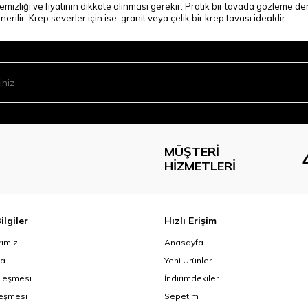
temizliği ve fiyatının dikkate alınması gerekir. Pratik bir tavada gözlem
erilir. Krep severler için ise, granit veya çelik bir krep tavası idealdir.
MÜŞTERI
HIZMETLERI
ilgiler
Hızlı Erişim
ımız
Anasayfa
da
Yeni Ürünler
zleşmesi
İndirimdekiler
leşmesi
Sepetim