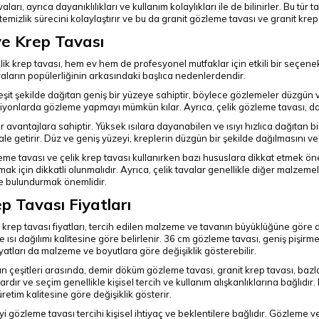
rı, ayrıca dayanıklılıkları ve kullanım kolaylıkları ile de bilinirler. Bu tür ta
emizlik sürecini kolaylaştırır ve bu da granit gözleme tavası ve granit krep ta
ve Krep Tavası
ik krep tavası, hem ev hem de profesyonel mutfaklar için etkili bir seçenek 
tavaların popülerliğinin arkasındaki başlıca nedenlerdendir.
 eşit şekilde dağıtan geniş bir yüzeye sahiptir, böylece gözlemeler düzgün v
iyonlarda gözleme yapmayı mümkün kılar. Ayrıca, çelik gözleme tavası, dayan
 avantajlara sahiptir. Yüksek ısılara dayanabilen ve ısıyı hızlıca dağıtan b
ale getirir. Düz ve geniş yüzeyi, kreplerin düzgün bir şekilde dağılmasını ve 
eme tavası ve çelik krep tavası kullanırken bazı hususlara dikkat etmek önemlidi
ak için dikkatli olunmalıdır. Ayrıca, çelik tavalar genellikle diğer malzem
e bulundurmak önemlidir.
p Tavası Fiyatları
e krep tavası fiyatları, tercih edilen malzeme ve tavanın büyüklüğüne göre 
 ısı dağılımı kalitesine göre belirlenir. 36 cm gözleme tavası, geniş pişir
iyatları da malzeme ve boyutlara göre değişiklik gösterebilir.
n çeşitleri arasında, demir döküm gözleme tavası, granit krep tavası, bazla
rdır ve seçim genellikle kişisel tercih ve kullanım alışkanlıklarına bağlıdır
etim kalitesine göre değişiklik gösterir.
yi gözleme tavası tercihi kişisel ihtiyaç ve beklentilere bağlıdır. Gözleme ve