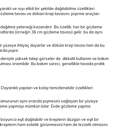
klı ve ısıyı etkili bir şekilde dağıtabilme özellikleri
özleme tavası ve döküm krep tavasını, pişirme araçları
 dağıtma yeteneği kazandırır. Bu özellik, her bir gözleme
utlarda (örneğin 36 cm gözleme tavası) gelir, bu da aynı
ir yüzeye ihtiyaç duyarlar ve döküm krep tavası tam da bu
rda pişirir.
edeniyle yüksek talep görseler de, dikkatli kullanım ve bakım
lması önemlidir. Bu bakım süreci, genellikle tavada pratik
ayanıklı yapıları ve kolay temizlenebilir özellikleri
 hamurunun aynı oranda pişmesini sağlayan bir yüzeye
 gözleme yapmayı mümkün kılar. Evde gözleme yapma
y boyunca eşit dağıtabilir ve kreplerin düzgün ve eşit bir
 kreplerin hem estetik görünmesini hem de lezzetli olmasını