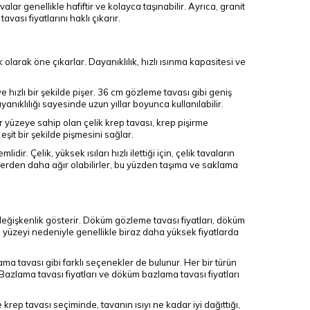
valar genellikle hafiftir ve kolayca taşınabilir. Ayrıca, granit
vası fiyatlarını haklı çıkarır.
olarak öne çıkarlar. Dayanıklılık, hızlı ısınma kapasitesi ve
e hızlı bir şekilde pişer. 36 cm gözleme tavası gibi geniş
ıklılığı sayesinde uzun yıllar boyunca kullanılabilir.
ir yüzeye sahip olan çelik krep tavası, krep pişirme
eşit bir şekilde pişmesini sağlar.
r. Çelik, yüksek ısıları hızlı ilettiği için, çelik tavaların
elerden daha ağır olabilirler, bu yüzden taşıma ve saklama
değişkenlik gösterir. Döküm gözleme tavası fiyatları, döküm
me yüzeyi nedeniyle genellikle biraz daha yüksek fiyatlarda
ma tavası gibi farklı seçenekler de bulunur. Her bir türün
. Bazlama tavası fiyatları ve döküm bazlama tavası fiyatları
 krep tavası seçiminde, tavanın ısıyı ne kadar iyi dağıttığı,