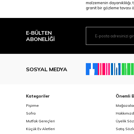
malzemenin dayanıklılığı, 
granit bir gözleme tavası ön
E-BÜLTEN
ABONELIĞI
SOSYAL MEDYA
Kategoriler
Önemli B
Pişirme
Mağazalar
Sofra
Hakkımız
Mutfak Gereçleri
Üyelik Sö
Küçük Ev Aletleri
Satış Söz