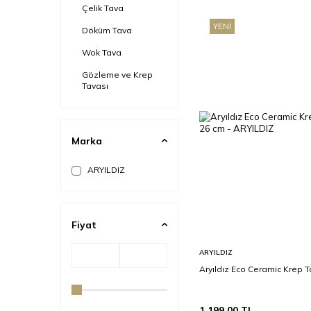
Çelik Tava
YENI
Döküm Tava
Wok Tava
Gözleme ve Krep
Tavası
Marka
ARYILDIZ
Fiyat
Sepete
ARYILDIZ
Ekle
Aryıldız Eco Ceramic Krep 
1.199,00
TL