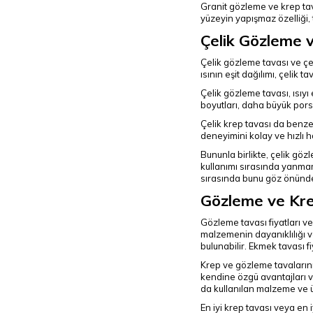
Granit gözleme ve krep tavala
yüzeyin yapışmaz özelliği, t
Çelik Gözleme 
Çelik gözleme tavası ve çel
ısının eşit dağılımı, çelik 
Çelik gözleme tavası, ısıyı
boyutları, daha büyük pors
Çelik krep tavası da benzer
deneyimini kolay ve hızlı h
Bununla birlikte, çelik gözl
kullanımı sırasında yanmam
sırasında bunu göz önünd
Gözleme ve Kre
Gözleme tavası fiyatları v
malzemenin dayanıklılığı ve
bulunabilir. Ekmek tavası f
Krep ve gözleme tavalarını
kendine özgü avantajları va
da kullanılan malzeme ve ür
En iyi krep tavası veya en i