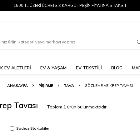
1500 TL ÜZERİ ÜCRETSİZ KARGO | PEŞİN FİYATINA 5 TAKSİT
K EV ALETLERİ
EV & YAŞAM
EV TEKSTİLİ
BLOG
MA
ANASAYFA
PİŞİRME
TAVA
GÖZLEME VE KREP TAVASI
rep Tavası
Toplam
1
ürün bulunmaktadır.
Sadece Stoktakiler