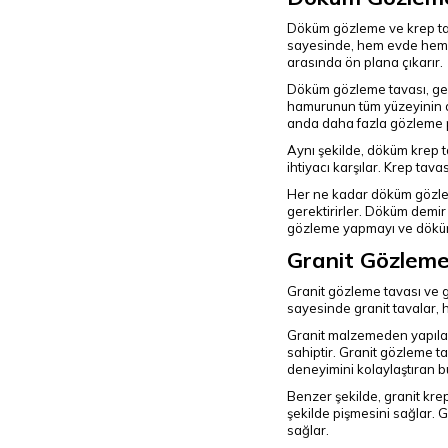
Döküm gözleme ve krep tavas
sayesinde, hem evde hem de
arasında ön plana çıkarır.
Döküm gözleme tavası, gene
hamurunun tüm yüzeyinin ay
anda daha fazla gözleme p
Aynı şekilde, döküm krep t
ihtiyacı karşılar. Krep tava
Her ne kadar döküm gözleme
gerektirirler. Döküm demir
gözleme yapmayı ve döküm g
Granit Gözleme
Granit gözleme tavası ve gr
sayesinde granit tavalar, 
Granit malzemeden yapılan
sahiptir. Granit gözleme t
deneyimini kolaylaştıran bu 
Benzer şekilde, granit krep 
şekilde pişmesini sağlar. 
sağlar.