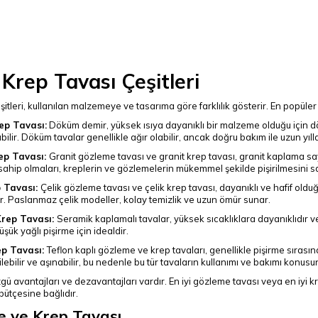
Krep Tavası Çeşitleri
tleri, kullanılan malzemeye ve tasarıma göre farklılık gösterir. En popüler 
ep Tavası:
Döküm demir, yüksek ısıya dayanıklı bir malzeme olduğu için d
abilir. Döküm tavalar genellikle ağır olabilir, ancak doğru bakım ile uzun yılla
ep Tavası:
Granit gözleme tavası ve granit krep tavası, granit kaplama sa
ahip olmaları, kreplerin ve gözlemelerin mükemmel şekilde pişirilmesini s
p Tavası:
Çelik gözleme tavası ve çelik krep tavası, dayanıklı ve hafif olduğu iç
ar. Paslanmaz çelik modeller, kolay temizlik ve uzun ömür sunar.
rep Tavası:
Seramik kaplamalı tavalar, yüksek sıcaklıklara dayanıklıdır 
üşük yağlı pişirme için idealdir.
ep Tavası:
Teflon kaplı gözleme ve krep tavaları, genellikle pişirme sıras
ebilir ve aşınabilir, bu nedenle bu tür tavaların kullanımı ve bakımı konusu
 avantajları ve dezavantajları vardır. En iyi gözleme tavası veya en iyi krep
 bütçesine bağlıdır.
 ve Krep Tavası