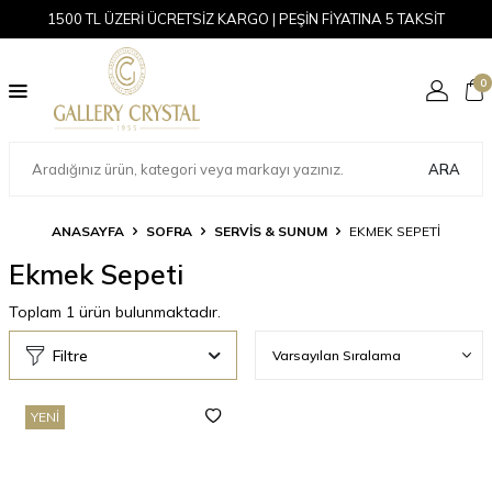
1500 TL ÜZERİ ÜCRETSİZ KARGO | PEŞİN FİYATINA 5 TAKSİT
0
ARA
ANASAYFA
SOFRA
SERVIS & SUNUM
EKMEK SEPETI
Ekmek Sepeti
Toplam
1
ürün bulunmaktadır.
Filtre
YENI