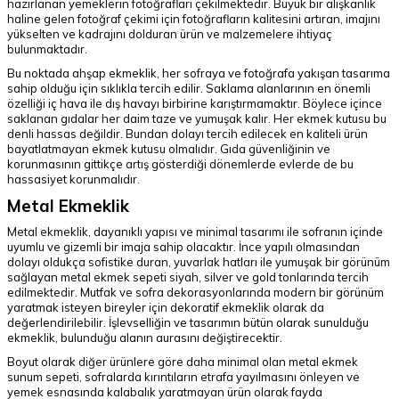
hazırlanan yemeklerin fotoğrafları çekilmektedir. Büyük bir alışkanlık
haline gelen fotoğraf çekimi için fotoğrafların kalitesini artıran, imajını
yükselten ve kadrajını dolduran ürün ve malzemelere ihtiyaç
bulunmaktadır.
Bu noktada ahşap ekmeklik, her sofraya ve fotoğrafa yakışan tasarıma
sahip olduğu için sıklıkla tercih edilir. Saklama alanlarının en önemli
özelliği iç hava ile dış havayı birbirine karıştırmamaktır. Böylece içince
saklanan gıdalar her daim taze ve yumuşak kalır. Her ekmek kutusu bu
denli hassas değildir. Bundan dolayı tercih edilecek en kaliteli ürün
bayatlatmayan ekmek kutusu olmalıdır. Gıda güvenliğinin ve
korunmasının gittikçe artış gösterdiği dönemlerde evlerde de bu
hassasiyet korunmalıdır.
Metal Ekmeklik
Metal ekmeklik, dayanıklı yapısı ve minimal tasarımı ile sofranın içinde
uyumlu ve gizemli bir imaja sahip olacaktır. İnce yapılı olmasından
dolayı oldukça sofistike duran, yuvarlak hatları ile yumuşak bir görünüm
sağlayan metal ekmek sepeti siyah, silver ve gold tonlarında tercih
edilmektedir. Mutfak ve sofra dekorasyonlarında modern bir görünüm
yaratmak isteyen bireyler için dekoratif ekmeklik olarak da
değerlendirilebilir. İşlevselliğin ve tasarımın bütün olarak sunulduğu
ekmeklik, bulunduğu alanın aurasını değiştirecektir.
Boyut olarak diğer ürünlere göre daha minimal olan metal ekmek
sunum sepeti, sofralarda kırıntıların etrafa yayılmasını önleyen ve
yemek esnasında kalabalık yaratmayan ürün olarak fayda