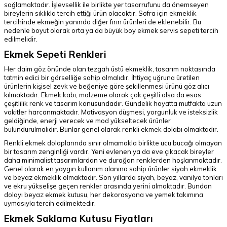
sağlamaktadır. İşlevsellik ile birlikte yer tasarrufunu da önemseyen
bireylerin sıklıkla tercih ettiği ürün olacaktır. Sofra için ekmeklik
tercihinde ekmeğin yanında diğer fırın ürünleri de eklenebilir. Bu
nedenle boyut olarak orta ya da büyük boy ekmek servis sepeti tercih
edilmelidir.
Ekmek Sepeti Renkleri
Her daim göz önünde olan tezgah üstü ekmeklik, tasarım noktasında
tatmin edici bir görselliğe sahip olmalıdır. İhtiyaç uğruna üretilen
ürünlerin kişisel zevk ve beğeniye göre şekillenmesi ürünü göz alıcı
kılmaktadır. Ekmek kabı, malzeme olarak çok çeşitli olsa da esas
çeşitlilik renk ve tasarım konusundadır. Gündelik hayatta mutfakta uzun
vakitler harcanmaktadır. Motivasyon düşmesi, yorgunluk ve isteksizlik
geldiğinde, enerji verecek ve mod yükseltecek ürünler
bulundurulmalıdır. Bunlar genel olarak renkli ekmek dolabı olmaktadır.
Renkli ekmek dolaplarında sınır olmamakla birlikte ucu bucağı olmayan
bir tasarım zenginliği vardır. Yeni evlenen ya da eve çıkacak bireyler
daha minimalist tasarımlardan ve durağan renklerden hoşlanmaktadır.
Genel olarak en yaygın kullanım alanına sahip ürünler siyah ekmeklik
ve beyaz ekmeklik olmaktadır. Son yıllarda siyah, beyaz, vanilya tonları
ve ekru yükselişe geçen renkler arasında yerini almaktadır. Bundan
dolayı beyaz ekmek kutusu, her dekorasyona ve yemek takımına
uymasıyla tercih edilmektedir.
Ekmek Saklama Kutusu Fiyatları