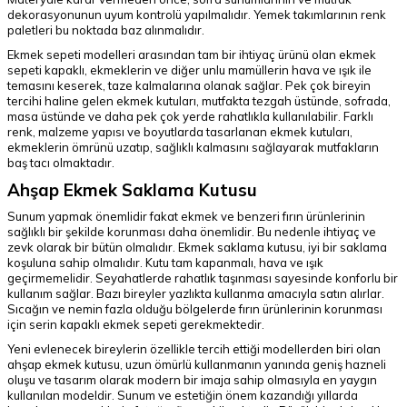
dekorasyonunun uyum kontrolü yapılmalıdır. Yemek takımlarının renk
paletleri bu noktada baz alınmalıdır.
Ekmek sepeti modelleri arasından tam bir ihtiyaç ürünü olan ekmek
sepeti kapaklı, ekmeklerin ve diğer unlu mamüllerin hava ve ışık ile
temasını keserek, taze kalmalarına olanak sağlar. Pek çok bireyin
tercihi haline gelen ekmek kutuları, mutfakta tezgah üstünde, sofrada,
masa üstünde ve daha pek çok yerde rahatlıkla kullanılabilir. Farklı
renk, malzeme yapısı ve boyutlarda tasarlanan ekmek kutuları,
ekmeklerin ömrünü uzatıp, sağlıklı kalmasını sağlayarak mutfakların
baş tacı olmaktadır.
Ahşap Ekmek Saklama Kutusu
Sunum yapmak önemlidir fakat ekmek ve benzeri fırın ürünlerinin
sağlıklı bir şekilde korunması daha önemlidir. Bu nedenle ihtiyaç ve
zevk olarak bir bütün olmalıdır. Ekmek saklama kutusu, iyi bir saklama
koşuluna sahip olmalıdır. Kutu tam kapanmalı, hava ve ışık
geçirmemelidir. Seyahatlerde rahatlık taşınması sayesinde konforlu bir
kullanım sağlar. Bazı bireyler yazlıkta kullanma amacıyla satın alırlar.
Sıcağın ve nemin fazla olduğu bölgelerde fırın ürünlerinin korunması
için serin kapaklı ekmek sepeti gerekmektedir.
Yeni evlenecek bireylerin özellikle tercih ettiği modellerden biri olan
ahşap ekmek kutusu, uzun ömürlü kullanmanın yanında geniş hazneli
oluşu ve tasarım olarak modern bir imaja sahip olmasıyla en yaygın
kullanılan modeldir. Sunum ve estetiğin önem kazandığı yıllarda