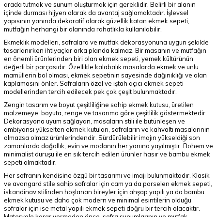
arada tutmak ve sunum oluşturmak için gereklidir. Belirli bir alanın
içinde durması hijyen olarak da avantaj sağlamaktadır. İşlevsel
yapısının yanında dekoratif olarak güzellik katan ekmek sepeti,
mutfağın herhangi bir alanında rahatlıkla kullanılabilir.
Ekmeklik modelleri, sofralara ve mutfak dekorasyonuna uygun şekilde
tasarlanırken ihtiyaçlar arka planda kalmaz. Bir masanın ve mutfağın
en önemli ürünlerinden biri olan ekmek sepeti, yemek kültürünün
değerli bir parçasıdır. Özellikle kalabalık masalarda ekmek ve unlu
mamüllerin bol olması, ekmek sepetinin sayesinde dağınıklığı ve alan
kaplamasını önler. Sofraların özel ve iştah açıcı ekmek sepeti
modellerinden tercih edilecek pek çok çeşit bulunmaktadır.
Zengin tasarım ve boyut çeşitliliğine sahip ekmek kutusu, üretilen
malzemeye, boyuta, renge ve tasarıma göre çeşitlilik göstermektedir.
Dekorasyona uyum sağlayan, masaların stili ile bütünleşen ve
ambiyansı yükselten ekmek kutuları, sofraların ve kahvaltı masalarının
olmazsa olmaz ürünlerindendir. Sürdürülebilir imajın yükseldiği son
zamanlarda doğallık, evin ve modanın her yanına yayılmıştır. Bohem ve
minimalist duruşu ile en sık tercih edilen ürünler hasır ve bambu ekmek
sepeti olmaktadır.
Her sofranın kendisine özgü bir tasarımı ve imajı bulunmaktadır. Klasik
ve avangard stile sahip sofralar için cam ya da porselen ekmek sepeti,
iskandinav stilinden hoşlanan bireyler için ahşap yapılı ya da bambu
ekmek kutusu ve daha çok modern ve minimal esintilerin olduğu
sofralar için ise metal yapılı ekmek sepeti doğru bir tercih olacaktır.
Materyale karar vermeden önce, sofra sunumlarının ve mutfak