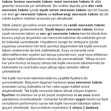
takımı
,
kırmızı nevresim takımı
,
mavi nevresim takımı
ilk akla
gelenler arasında yer almaktadır. Bu renkler dışında yine
düz renk
nevresim takımı
içinde
siyah saten nevresim takımı
ayrı bir havası
var iken
gri nevresim takımı
ve
kahverengi nevresim takımı
da stil
sahibi kişilerin istekleri arasında yer almaktadır.
Yatak odanın görseline önem verenlerin de
renkli nevresim takımı
kullanımları gözlenmektedir.
Siyah beyaz nevresim takımı,
kırmızı
siyah nevresim takımı ve
sarı gri nevresim takımı
tam bir klasik iken
turuncu yeşil ya da pembe sarı nevresim takımları da odalarda görsel
bir bütünlük sunmaktadır. Hayatlarını zengin bir ambiyans içinde
yaşamayı sevenlerin her türlü ayrıntıyı düşünmeleri tek kişilik nevresim
takımı renklerinde de fark edilmektedir. Koyu ve karanlık renk
alternatiflerinden siyahın asil duruşu yanında mor, yeşil veya eflatunun
da neşeli halleri kullanıcıların ruhuna da yansımaktadır. Yılbaşı öncesi
her yerin kırmızı ve beyaz olması tek kişilik nevresim takımlarında da
belirmekte ve noel baba veya yılbaşı ağacı temaları dikkat
çekmektedir.
Tek kişilik nevresim takımlarındaki bu çeşitlilik fiyatlara da
yansımaktadır. Bütçesini düşünen herkesin
ucuz nevresim takımı
aramaları sonuç bulmakta ve her cebe uygun kaliteli ürüne
ulaşılmaktadır. Tek kişilik nevresim takımı almak isteyen kişilerin
fiyatları
incelemesi ve iyi bir pazar araştırması ile
en ucuz
ürünü
yakalaması önerilmektedir. Uzmanlar tarafından
uygun
tanımı ise fiyat
ve kullanım performansı sunan tek kişilik nevresim takımları adına
geçerli olmaktadır. Ayrıca bilinen markaların
1 alana 1 bedava