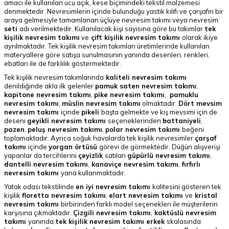
amacı ile kullanılan ucu açık, kese biçimindeki tekstil malzemesi
denmektedir. Nevresimlerin içinde bulunduğu yastık kılıfı ve çarşafın bir
araya gelmesiyle tamamlanan üçlüye nevresim takımı veya nevresim
seti
adı verilmektedir. Kullanılacak kişi sayısına göre bu takımlar
tek
kişilik nevresim takımı
ve
çift kişilik nevresim takımı
olarak ikiye
ayrılmaktadır. Tek kişilik nevresim takımları üretimlerinde kullanılan
materyallere göre satışa sunulmasının yanında desenleri, renkleri,
ebatları ile de farklılık göstermektedir.
Tek kişilik nevresim takımlarında
kaliteli nevresim takımı
denildiğinde akla ilk gelenler
pamuk saten nevresim takımı
,
kapitone nevresim takımı
,
pike nevresim takımı
,
pamuklu
nevresim takımı
,
müslin nevresim takımı
olmaktadır.
Dört mevsim
nevresim takımı
içinde
pikeli
başta gelmekte ve kış mevsimi için de
deseni
geyikli nevresim takımı
seçeneklerinden
battaniyeli
,
pazen
,
peluş nevresim takımı
,
polar nevresim takımı
beğeni
toplamaktadır. Ayrıca soğuk havalarda tek kişilik nevresimler
çarşaf
takımı
içinde
yorgan örtüsü
görevi de görmektedir. Düğün alışverişi
yapanlar da tercihlerini
çeyizlik
satılan
güpürlü nevresim takımı
,
dantelli nevresim takımı
,
kanaviçe nevresim takımı
,
fırfırlı
nevresim takımı
yana kullanmaktadır.
Yatak odası tekstilinde
en iyi nevresim takımı
kalitesini gösteren tek
kişilik
floretta nevresim takımı
,
elart nevresim takımı
ve
kristal
nevresim takımı
birbirinden farklı model seçenekleri ile müşterilerin
karşısına çıkmaktadır.
Çizgili nevresim takımı
,
kaktüslü nevresim
takımı
yanında
tek kişilik nevresim takımı erkek
skalasında