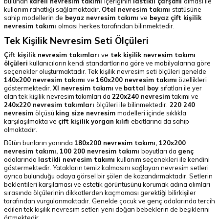
bulunan
kareli nevresim takımı
içeriğinin
lastikli çarşaflı
olması ile
kullanım rahatlığı sağlamaktadır.
Otel nevresim takımı
statüsüne
sahip modellerin de
beyaz nevresim takımı
ve
beyaz çift kişilik
nevresim takımı
olması herkes tarafından bilinmektedir.
Tek Kişilik Nevresim Seti Ölçüleri
Çift kişilik nevresim takımları
ve
tek kişilik nevresim takımı
ölçüleri
kullanıcıların kendi standartlarına göre ve mobilyalarına göre
seçenekler oluşturmaktadır. Tek kişilik nevresim seti ölçüleri genelde
140x200 nevresim takımı
ve
160x200 nevresim takımı
özellikleri
göstermektedir.
Xl nevresim takımı
ve
battal boy
sıfatları ile yer
alan tek kişilik nevresim takımları da
220x240 nevresim
takımı ve
240x220 nevresim takımları
ölçüleri ile bilinmektedir.
220 240
nevresim
ölçüsü
king size nevresim
modelleri içinde sıklıkla
karşılaşılmakta ve
çift kişilik yorgan kılıfı
ebatlarına da sahip
olmaktadır.
Bütün bunların yanında
180x200 nevresim takımı, 120x200
nevresim takımı, 100 200 nevresim takımı
boyutları da
genç
odalarında
lastikli nevresim takımı
kullanım seçenekleri ile kendini
göstermektedir.
Yatakların temiz kalmasını sağlayan nevresim setleri
ayrıca bulunduğu odaya görsel bir şölen de kazandırmaktadır. Setlerin
beklentileri karşılaması ve estetik görüntüsünü korumak adına alımları
sırasında ölçülerinin dikkatlerden kaçmaması gerektiği bilirkişiler
tarafından vurgulanmaktadır. Genelde çocuk ve genç odalarında tercih
edilen tek kişilik nevresim setleri yeni doğan bebeklerin de beşiklerini
örtmektedir.