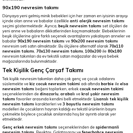
90x190 nevresim takımı
Dünyaya yeni gelmiş minik bebekleri için her zaman en iyisinin arayışı
içinde olan anne ve babalar özellikle
anti alerjik nevresim takımı
seçimi göstermektedir.
Ayrıca,
beşik nevresim takımı
set ölçüleri de
yeni anne ve babaların dikkatlerinden kaçmamaktadır. Bebeklerinin
beşik ölçülerine göre farklı seçenek avantajlarını yakalayan anneler ve
babalar
90x190 nevresim takımı
ve
90x200 nevresim takımı
nevresim seti satın almaktadır. Bu ölçülere alternatif olarak
70x110
nevresim takımı
,
70x130 nevresim takımı
,
100x200
ile
80x180
nevresim takımları da ev tekstili satan mağazalar da veya bebek
mağazalarında bulunmaktadır.
Tek Kişilik Genç Çarşaf Takımı
Tek kişilik nevresim takımları daha çok genç ve çocuk odalarını
süslemekte ve
kiz cocuk nevresim takimi
adı altında
barbie
ile
elsa
nevresim takımı
beğeni toplarken, erkek
cocuk nevresim takimi
seçeneklerinden de
dinazorlu
,
arabalı
ve
kral şakir nevresim
takımı
favoriler arasında kendini belli etmektedir.
Lisanslı tek kişilik
nevresim takımı
karakterleri ve
3 boyutlu nevresim takımı
modelleri ile çocukların hayran kaldığı ev tekstil ürünlerin başını
çekmekte böylece çocukluk anılarında hoş bir ayrıntı olarak yer
etmektedir.
Genç erkek nevresim takımı
seçeneklerinden de
spidermanli
nevresim takımı,
Beşiktaş, Galatasaray ve
fenerbahçe nevresim