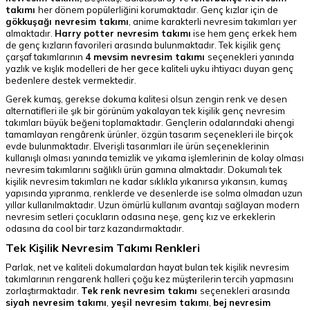
takımı
her dönem popülerliğini korumaktadır. Genç kızlar için de
gökkuşağı nevresim takımı
, anime karakterli nevresim takımları yer
almaktadır.
Harry potter nevresim takımı
ise hem genç erkek hem
de genç kızların favorileri arasında bulunmaktadır. Tek kişilik genç
çarşaf takımlarının
4 mevsim nevresim takımı
seçenekleri yanında
yazlık ve kışlık modelleri de her gece kaliteli uyku ihtiyacı duyan genç
bedenlere destek vermektedir.
Gerek kumaş, gerekse dokuma kalitesi olsun zengin renk ve desen
alternatifleri ile şık bir görünüm yakalayan tek kişilik genç nevresim
takımları büyük beğeni toplamaktadır. Gençlerin odalarındaki ahengi
tamamlayan rengârenk ürünler, özgün tasarım seçenekleri ile birçok
evde bulunmaktadır. Elverişli tasarımları ile ürün seçeneklerinin
kullanışlı olması yanında temizlik ve yıkama işlemlerinin de kolay olması
nevresim takımlarını sağlıklı ürün gamına almaktadır. Dokumalı tek
kişilik nevresim takımları ne kadar sıklıkla yıkanırsa yıkansın, kumaş
yapısında yıpranma, renklerde ve desenlerde ise solma olmadan uzun
yıllar kullanılmaktadır. Uzun ömürlü kullanım avantajı sağlayan modern
nevresim setleri çocukların odasına neşe, genç kız ve erkeklerin
odasına da cool bir tarz kazandırmaktadır.
Tek Kişilik Nevresim Takımı Renkleri
Parlak, net ve kaliteli dokumalardan hayat bulan tek kişilik nevresim
takımlarının rengarenk halleri çoğu kez müşterilerin tercih yapmasını
zorlaştırmaktadır.
Tek renk nevresim takımı
seçenekleri arasında
siyah nevresim takımı
,
yeşil nevresim takımı
,
bej nevresim