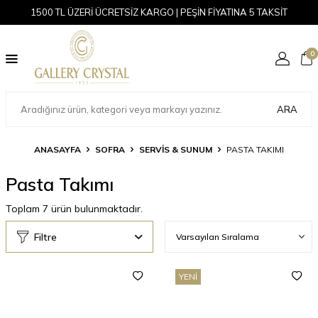
1500 TL ÜZERİ ÜCRETSİZ KARGO | PEŞİN FİYATINA 5 TAKSİT
0
ARA
ANASAYFA
SOFRA
SERVIS & SUNUM
PASTA TAKIMI
Pasta Takımı
Toplam
7
ürün bulunmaktadır.
Filtre
YENI