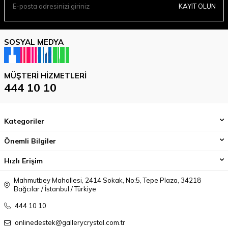
KAYIT OLUN
SOSYAL MEDYA
MÜŞTERI HIZMETLERI
444 10 10
Kategoriler
Önemli Bilgiler
Hızlı Erişim
Mahmutbey Mahallesi, 2414 Sokak, No:5, Tepe Plaza, 34218
Bağcılar / İstanbul / Türkiye
444 10 10
onlinedestek@gallerycrystal.com.tr