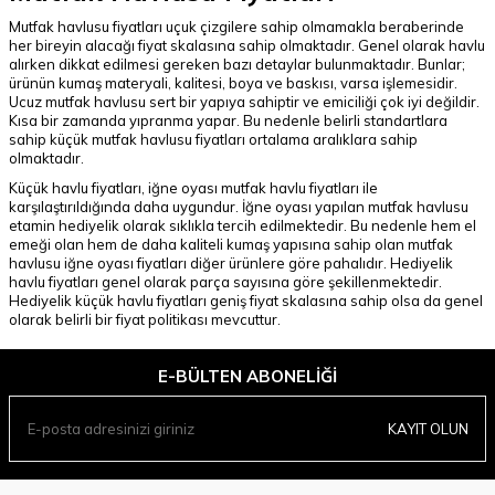
Mutfak havlusu fiyatları uçuk çizgilere sahip olmamakla beraberinde
her bireyin alacağı fiyat skalasına sahip olmaktadır. Genel olarak havlu
alırken dikkat edilmesi gereken bazı detaylar bulunmaktadır. Bunlar;
ürünün kumaş materyali, kalitesi, boya ve baskısı, varsa işlemesidir.
Ucuz mutfak havlusu sert bir yapıya sahiptir ve emiciliği çok iyi değildir.
Kısa bir zamanda yıpranma yapar. Bu nedenle belirli standartlara
sahip küçük mutfak havlusu fiyatları ortalama aralıklara sahip
olmaktadır.
Küçük havlu fiyatları, iğne oyası mutfak havlu fiyatları ile
karşılaştırıldığında daha uygundur. İğne oyası yapılan mutfak havlusu
etamin hediyelik olarak sıklıkla tercih edilmektedir. Bu nedenle hem el
emeği olan hem de daha kaliteli kumaş yapısına sahip olan mutfak
havlusu iğne oyası fiyatları diğer ürünlere göre pahalıdır. Hediyelik
havlu fiyatları genel olarak parça sayısına göre şekillenmektedir.
Hediyelik küçük havlu fiyatları geniş fiyat skalasına sahip olsa da genel
olarak belirli bir fiyat politikası mevcuttur.
E-BÜLTEN ABONELIĞI
KAYIT OLUN