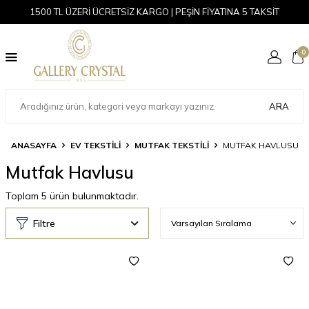
1500 TL ÜZERİ ÜCRETSİZ KARGO | PEŞİN FİYATINA 5 TAKSİT
0
ARA
ANASAYFA
EV TEKSTİLİ
MUTFAK TEKSTILI
MUTFAK HAVLUSU
Mutfak Havlusu
Toplam
5
ürün bulunmaktadır.
Filtre