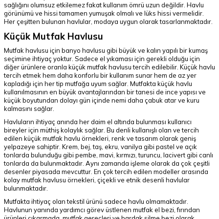
sağlığını olumsuz etkilemez fakat kullanım ömrü uzun değildir. Havlu
görünümü ve hissi tamamen yumuşak olmalı ve lüks hissi vermelidir.
Her çeşitten bulunan havlular, modaya uygun olarak tasarlanmaktadır.
Küçük Mutfak Havlusu
Mutfak havlusu için banyo havlusu gibi büyük ve kalın yapılı bir kumaş
seçimine ihtiyaç yoktur. Sadece el yıkaması için gerekli olduğu için
diğer ürünlere oranla küçük mutfak havlusu tercih edilebilir. Küçük havlu
tercih etmek hem daha konforlu bir kullanım sunar hem de az yer
kapladığı için her tip mutfağa uyum sağlar. Mutfakta küçük havlu
kullanılmasının en büyük avantajlarından bir tanesi de ince yapısı ve
küçük boyutundan dolayı gün içinde nemi daha çabuk atar ve kuru
kalmasını sağlar.
Havluların ihtiyaç anında her daim el altında bulunması kullanıcı
bireyler için müthiş kolaylık sağlar. Bu denli kullanışlı olan ve tercih
edilen küçük mutfak havlu örnekleri, renk ve tasarım olarak geniş
yelpazeye sahiptir. Krem, bej, taş, ekru, vanilya gibi pastel ve açık
tonlarda bulunduğu gibi pembe, mavi, kırmızı, turuncu, lacivert gibi canlı
tonlarda da bulunmaktadır. Aynı zamanda işleme olarak da çok çeşitli
desenler piyasada mevcuttur. En çok tercih edilen modeller arasında
kolay mutfak havlusu örnekleri, çiçekli ve etnik desenli havlular
bulunmaktadır.
Mutfakta ihtiyaç olan tekstil ürünü sadece havlu olmamaktadır.
Havlunun yanında yardımcı görev üstlenen mutfak el bezi, fırından
ürünleri çıkarmada, mutfak gereçleri ve bardak silme bezi olarak