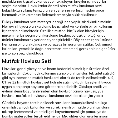
mutfaklarına kişisel dokunuş yapmak isteyen bireyler için ideal bir
seçim olacaktır. Havlu kadar önemli olan mutfak kurulama bezi,
bulaşıklıktan çıkmış temiz ürünleri yerlerine yerleştirmeden önce
kurutmak ve iz kalmasını önlemek amacıyla sıklıkla kullanılır.
Bulaşık kurulama bezi materyal gereği ince yapılı, sık dikimli olmalıdır.
Her evin ihtiyacı olan kurulama bezi, rahat ve konforlu bir bir kullanım
için tercih edilmektedir. Özellikle mutfağı küçük olan bireyler için
mükemmel bir seçim olan kurulama bezleri, bulaşıklar bittiği anda
ürünler kurulanarak yerlerine yerleştirilebilir. Böylece tezgah üstünde
herhangi bir ürün kalmaz ve pürüzsüz bir görünüm sağlar. Çok amaçlı
kullanılan, yemek ile doğrudan temas etmemesi gereken bir diğer ürün
ise torşon bezi olmaktadır.
Mutfak Havlusu Seti
Havlular, genel yüzeyleri ve insan bedenini silmek için üretilen özel
kumaşlardır. Çok amaçlı kullanıma sahip olan havlular, tek adet satıldığı
gibi aynı zamanda mutfak havlu seti olarak da tercih edilmektedir. 4’lü,
8’li ve 12 li mutfak havlusu set halinde satılmaktadır; bireyler ihtiyaca
uygun olan parça sayısına göre tercih edilebilir. Oldukça pratik ve
evlerin demirbaş ürünlerinden olan havlular banyo havlusu, yüz
havlusu, mutfak el havlusu ve kurulama bezi olarak seçim yapılır.
Gündelik hayatta tercih edilecek havluların kumaş kalitesi oldukça
önemlidir. En çok kullanılan ve sürekli nemli bir halde olan havluların
mikrop üretmemesi ve emiciliğini kaybetmemesi için pamuk ya da
bambu materyalleri tercih edilmelidir. Mikrofiber olan ürünler insan