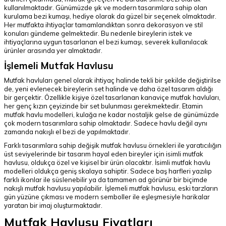
kullanılmaktadır. Günümüzde şık ve modern tasarımlara sahip olan
kurulama bezi kumaşı, hediye olarak da güzel bir seçenek olmaktadır.
Her mutfakta ihtiyaçlar tamamlandıktan sonra dekorasyon ve stil
konuları gündeme gelmektedir. Bu nedenle bireylerin istek ve
ihtiyaçlarına uygun tasarlanan el bezi kumaşı, severek kullanılacak
ürünler arasında yer almaktadır.
İşlemeli Mutfak Havlusu
Mutfak havluları genel olarak ihtiyaç halinde tekli bir şekilde değiştirilse
de, yeni evlenecek bireylerin set halinde ve daha özel tasarım aldığı
bir gerçektir. Özellikle kişiye özel tasarlanan kanaviçe mutfak havluları,
her genç kızın çeyizinde bir set bulunması gerekmektedir. Etamin
mutfak havlu modelleri, kulağa ne kadar nostaljik gelse de günümüzde
çok modern tasarımlara sahip olmaktadır. Sadece havlu değil aynı
zamanda nakışlı el bezi de yapılmaktadır.
Farklı tasarımlara sahip değişik mutfak havlusu örnekleri ile yaratıcılığın
üst seviyelerinde bir tasarım hayal eden bireyler için isimli mutfak
havlusu, oldukça özel ve kişisel bir ürün olacaktır. İsimli mutfak havlu
modelleri oldukça geniş skalaya sahiptir. Sadece baş harfleri yazılıp
farklı ikonlar ile süslenebilir ya da tamamen ad görünür bir biçimde
nakışlı mutfak havlusu yapılabilir. İşlemeli mutfak havlusu, eski tarzların
gün yüzüne çıkması ve modern semboller ile eşleşmesiyle harikalar
yaratan bir imaj oluşturmaktadır.
Mutfak Havlusu Fiyatları