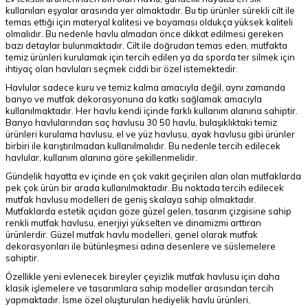
kullanılan eşyalar arasında yer almaktadır. Bu tip ürünler sürekli cilt ile
temas ettiği için materyal kalitesi ve boyaması oldukça yüksek kaliteli
olmalıdır. Bu nedenle havlu almadan önce dikkat edilmesi gereken
bazı detaylar bulunmaktadır. Cilt ile doğrudan temas eden, mutfakta
temiz ürünleri kurulamak için tercih edilen ya da sporda ter silmek için
ihtiyaç olan havluları seçmek ciddi bir özel istemektedir.
Havlular sadece kuru ve temiz kalma amacıyla değil, aynı zamanda
banyo ve mutfak dekorasyonuna da katkı sağlamak amacıyla
kullanılmaktadır. Her havlu kendi içinde farklı kullanım alanına sahiptir.
Banyo havlularından saç havlusu 30 50 havlu, bulaşıklıktaki temiz
ürünleri kurulama havlusu, el ve yüz havlusu, ayak havlusu gibi ürünler
birbiri ile karıştırılmadan kullanılmalıdır. Bu nedenle tercih edilecek
havlular, kullanım alanına göre şekillenmelidir.
Gündelik hayatta ev içinde en çok vakit geçirilen alan olan mutfaklarda
pek çok ürün bir arada kullanılmaktadır. Bu noktada tercih edilecek
mutfak havlusu modelleri de geniş skalaya sahip olmaktadır.
Mutfaklarda estetik açıdan göze güzel gelen, tasarım çizgisine sahip
renkli mutfak havlusu, enerjiyi yükselten ve dinamizmi arttıran
ürünlerdir. Güzel mutfak havlu modelleri, genel olarak mutfak
dekorasyonları ile bütünleşmesi adına desenlere ve süslemelere
sahiptir.
Özellikle yeni evlenecek bireyler çeyizlik mutfak havlusu için daha
klasik işlemelere ve tasarımlara sahip modeller arasından tercih
yapmaktadır. İsme özel oluşturulan hediyelik havlu ürünleri,