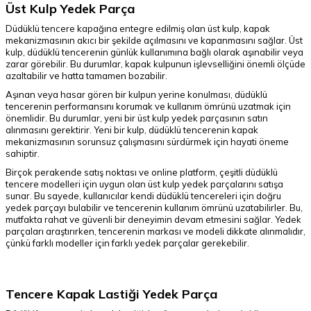
Üst Kulp Yedek Parça
Düdüklü tencere kapağına entegre edilmiş olan üst kulp, kapak
mekanizmasının akıcı bir şekilde açılmasını ve kapanmasını sağlar. Üst
kulp, düdüklü tencerenin günlük kullanımına bağlı olarak aşınabilir veya
zarar görebilir. Bu durumlar, kapak kulpunun işlevselliğini önemli ölçüde
azaltabilir ve hatta tamamen bozabilir.
Aşınan veya hasar gören bir kulpun yerine konulması, düdüklü
tencerenin performansını korumak ve kullanım ömrünü uzatmak için
önemlidir. Bu durumlar, yeni bir üst kulp yedek parçasının satın
alınmasını gerektirir. Yeni bir kulp, düdüklü tencerenin kapak
mekanizmasının sorunsuz çalışmasını sürdürmek için hayati öneme
sahiptir.
Birçok perakende satış noktası ve online platform, çeşitli düdüklü
tencere modelleri için uygun olan üst kulp yedek parçalarını satışa
sunar. Bu sayede, kullanıcılar kendi düdüklü tencereleri için doğru
yedek parçayı bulabilir ve tencerenin kullanım ömrünü uzatabilirler. Bu,
mutfakta rahat ve güvenli bir deneyimin devam etmesini sağlar. Yedek
parçaları araştırırken, tencerenin markası ve modeli dikkate alınmalıdır,
çünkü farklı modeller için farklı yedek parçalar gerekebilir.
Tencere Kapak Lastiği Yedek Parça