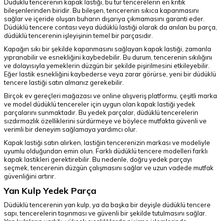
Düdüklü tencerenin kapak lastiği, bu tür tencerelerin en kritik
bileşenlerinden biridir. Bu bileşen, tencerenin sıkıca kapanmasını
sağlar ve içeride oluşan buharın dışarıya çıkmamasını garanti eder.
Düdüklü tencere contası veya düdüklü lastiği olarak da anılan bu parça,
düdüklü tencerenin işleyişinin temel bir parçasıdır.
Kapağın sıkı bir şekilde kapanmasını sağlayan kapak lastiği, zamanla
yıpranabilir ve esnekliğini kaybedebilir. Bu durum, tencerenin sıkılığını
ve dolayısıyla yemeklerin düzgün bir şekilde pişirilmesini etkileyebilir.
Eğer lastik esnekliğini kaybederse veya zarar görürse, yeni bir düdüklü
tencere lastiği satın almanız gerekebilir.
Birçok ev gereçleri mağazası ve online alışveriş platformu, çeşitli marka
ve model düdüklü tencereler için uygun olan kapak lastiği yedek
parçalarını sunmaktadır. Bu yedek parçalar, düdüklü tencerelerin
sızdırmazlık özelliklerini sürdürmeye ve böylece mutfakta güvenli ve
verimli bir deneyim sağlamaya yardımcı olur.
Kapak lastiği satın alırken, lastiğin tencerenizin markası ve modeliyle
uyumlu olduğundan emin olun. Farklı düdüklü tencere modelleri farklı
kapak lastikleri gerektirebilir. Bu nedenle, doğru yedek parçayı
seçmek, tencerenin düzgün çalışmasını sağlar ve uzun vadede mutfak
güvenliğini artırır.
Yan Kulp Yedek Parça
Düdüklü tencerenin yan kulp, ya da başka bir deyişle düdüklü tencere
sapı, tencerelerin taşınması ve güvenli bir şekilde tutulmasını sağlar.