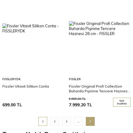
FISSLERYDK
FISSLER
Fissler Vitavit Silikon Conta
Fissler Original Profi Collection
Buharda Pişirime Tencere Haznesi
28 cm
9.999,00
TL
%
20
699,00
TL
7.999,20
TL
İNDIRIM
1
2
3
…