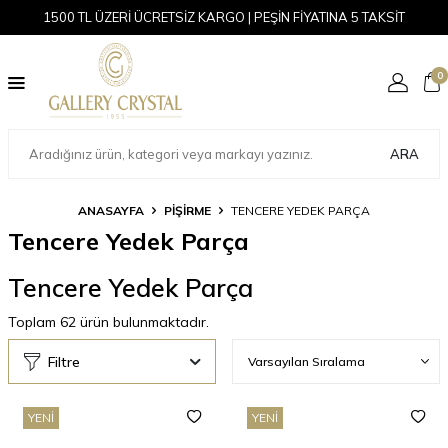
1500 TL ÜZERİ ÜCRETSİZ KARGO | PEŞİN FİYATINA 5 TAKSİT
0
ARA
ANASAYFA
PİŞİRME
TENCERE YEDEK PARÇA
Tencere Yedek Parça
Tencere Yedek Parça
Toplam
62
ürün bulunmaktadır.
Filtre
YENI
YENI