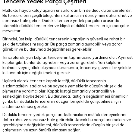
Tencere Yedek Parça Çeşitleri
Mutfakta hayatı kolaylaştıran unsurlardan biri de düdüklü tencerelerdir.
Bu tencerelerin çeşitli bileşenleri, kullanıcının deneyimini daha rahat ve
sorunsuz hale getirir. Düdüklü tencere yedek parçaları arasında
otomatik düdüklü tencereler ve klipsli düdüklü tencereler için parçalar
mevcuttur.
Birincisi, üst kulp, düdüklü tencerenin kapağının güvenli ve rahat bir
şekilde tutulmasını sağlar. Bu parça zamanla aşınabilir veya zarar
görebilir ve bu durumda değiştirilmesi gerekebilir.
İkinci olarak, yan kulplar, tencerenin taşınmasına yardımcı olur. Aynı üst
kulplar gibi, bunlar da aşınabilir veya zarar görebilir. Yan kulpların
kırılması veya çatlak oluşması durumunda, tencereyi güvenli bir şekilde
kullanmak için değiştirilmeleri gerekir.
Üçüncü olarak, tencere kapak lastiği, düdüklü tencerenin
sızdırmazlığını sağlar ve bu sayede yemeklerin düzgün bir şekilde
pişmesine yardımcı olur. Kapak lastiği zamanla yıpranabilir ve
esnekliğini kaybedebilir. Bu durumda, lastiğin değiştirilmesi önemlidir
çünkü bir düdüklü tencerenin düzgün bir şekilde çalışabilmesi için
sızdırmaz olması gerekir.
Düdüklü tencere yedek parçaları, kullanıcıların mutfak deneyimlerini
daha rahat ve sorunsuz hale getirebilir. Ancak bu parçaların bakımı ve
gerektiğinde değiştirilmesi, düdüklü tencerelerin düzgün bir şekilde
çalışmasını ve uzun ömürlü olmasını sağlar.