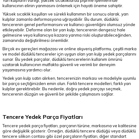
Yan kulpların varlığı, yüksek sıcaklıklarda pişirme işlemlerinde
kullanıcının elinin yanmasını önlemek için hayati öneme sahiptir.
Yüksek sıcaklık koşulları ve sürekli kullanımın bir sonucu olarak, yan
kulplar zamanla deformasyona uğrayabilir. Bu durum, düdüklü
tencerenin genel performansını ve kullanıcı güvenliğini olumsuz yönde
etkileyebilir. Deforme olan bir yan kulp, tencerenin dengesiz hale
gelmesine veya kullanıcıya kazara yanma riski oluşturabileceğinden,
zamanında değiştirilmesi önemlidir.
Birçok ev gereçleri mağazası ve online alışveriş platformu, çeşitli marka
ve model düdüklü tencereler için uygun olan yan kulp yedek parçalarını
sunar. Bu yedek parçalar, düdüklü tencerelerin kullanım ömrünü
uzatarak kullanıcının mutfakta güvenli ve verimli bir deneyim
yaşamasına yardımcı olur.
Yedek yan kulp satın alırken, tencerenizin markası ve modeliyle uyumlu
bir parça seçtiğinizden emin olun. Farklı tencere modelleri, farklı yan
kulplar gerektirebilir. Bu nedenle, doğru yedek parçayı seçmek,
tencerenin düzgün ve güvenli bir şekilde çalışmasını sağlar.
Tencere Yedek Parça Fiyatları
Tencere yedek parça fiyatları, parçanın türüne, markasına ve kalitesine
göre değişiklik gösterir. Örneğin, düdüklü tencere düdüğü veya düdüklü
tencere silikon contası gibi özel parçaların fiyatları, diğer standart