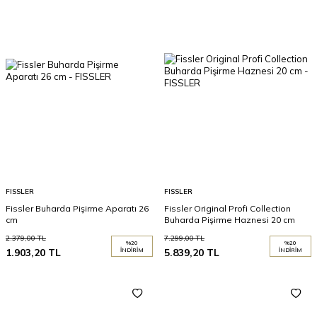
FISSLER
FISSLER
Fissler Buharda Pişirme Aparatı 26
Fissler Original Profi Collection
cm
Buharda Pişirme Haznesi 20 cm
2.379,00
TL
7.299,00
TL
%
20
%
20
1.903,20
TL
İNDIRIM
5.839,20
TL
İNDIRIM