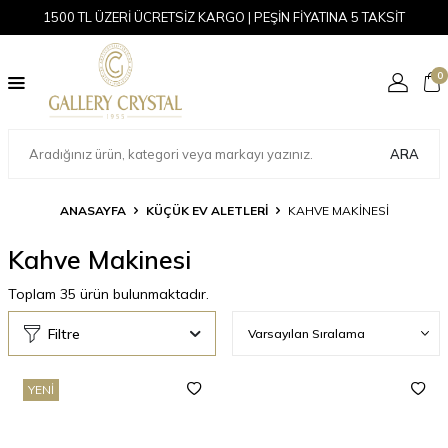
1500 TL ÜZERİ ÜCRETSİZ KARGO | PEŞİN FİYATINA 5 TAKSİT
0
ARA
ANASAYFA
KÜÇÜK EV ALETLERI
KAHVE MAKINESI
Kahve Makinesi
Toplam
35
ürün bulunmaktadır.
Filtre
YENI