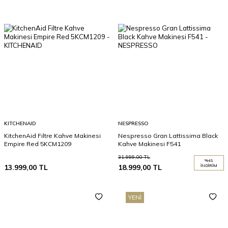
KITCHENAID
NESPRESSO
KitchenAid Filtre Kahve Makinesi
Nespresso Gran Lattissima Black
Empire Red 5KCM1209
Kahve Makinesi F541
31.999,00
TL
%
41
13.999,00
TL
18.999,00
TL
İNDIRIM
YENI