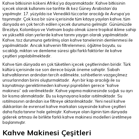
Kahve bitkisinin kökeni Afrika’ya dayanmaktadır. Kahve bitkisinin
içecek olarak kullanımı ise tarihte ilk kez Güney Arabistan’da
yapılmıştır. 17. yüzyılda ise Venedikli tüccarlar aracılığı ile Avrupa’ya
taşınmıştır. Çok kısa bir süre içerisinde tüm kıtaya yayılan kahve, tüm
dünyada en çok tercih edilen içecek durumuna gelmiştir. Günümüzde
Brezilya, Kolombiya ve Vietnam başta olmak üzere tropikal iklime sahip
ve yükseltili olan yerlerde kahve tarımı yaygın olarak yapılmaktadır.
Kahve, toz durumuna getirilmiş olan kahve tanelerinin demlenmesi ile
yapılmaktadır. Ancak kahvenin filtrelenmesi, öğütme boyutu, su
sıcaklığı, miktarı ve demleme süresi gibi farklı faktörler ile kahve
çeşitleri yapılabilmektedir.
Kahve tüm dünyada en çok tüketilen içecek çeşitlerinden biridir. Türk
kültürü içerisinde ise son derece büyük öneme sahiptir. Sabah
kahvaltılarının ardından tercih edilmekte, sohbetlerin vazgeçilmez
unsurlarından birini oluşturmaktadır. Ayrı bir kap aracılığı ile su
kaynatmayı gerektirmeden kahveyi pişirebilen gerece “kahve
makinesi” adı verilmektedir. Kahve yapma makinesinde soğuk su ayrı
bir kısma alınmaktadır. Bu su kaynayana kadar ısıtılmaktadır. Su
ısıtılmasının ardından ise filtreye aktarılmaktadır. Yeni nesil kahve
dükkanları ile evrensel kahve markaları sayesinde kahve çeşitleri
daha fazla tanınır hale gelmiştir. Kahveye olan ilginin tüm dünyada
giderek artması ile birlikte farklı kahve makinesi modelleri üretilmeye
başlanmıştır.
Kahve Makinesi Çeşitleri