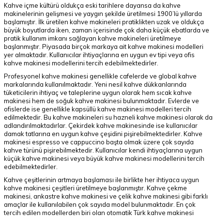
Kahve içme kültürü oldukça eski tarihlere dayansa da kahve
makinelerinin gelişmesi ve yaygın şekilde üretilmesi 1900’lü yıllarda
başlamıştır. İlk üretilen kahve makineleri pratiklikten uzak ve oldukça
büyük boyutlarda iken, zaman içerisinde çok daha küçük ebatlarda ve
pratik kullanım imkanı sağlayan kahve makineleri üretilmeye
başlanmıştır. Piyasada birçok markaya ait kahve makinesi modelleri
yer almaktadır. Kullanıcılar ihtiyaçlarına en uygun ev tipi veya ofis
kahve makinesi modellerini tercih edebilmektedirler.
Profesyonel kahve makinesi genellikle cafelerde ve global kahve
markalarında kullanılmaktadır. Yeni nesil kahve dükkanlarında
tüketicilerin ihtiyaç ve taleplerine uygun olarak hem sıcak kahve
makinesi hem de soğuk kahve makinesi bulunmaktadır. Evlerde ve
ofislerde ise genellikle kapsüllü kahve makinesi modelleri tercih
edilmektedir. Bu kahve makineleri su hazneli kahve makinesi olarak da
adlandırılmaktadırlar. Çekirdek kahve makinesinde ise kullanıcılar
damak tatlarına en uygun kahve çeşidini pişirebilmektedirler. Kahve
makinesi espresso ve cappuccino başta olmak üzere çok sayıda
kahve türünü pişirebilmektedir. Kullanıcılar kendi ihtiyaçlarına uygun
küçük kahve makinesi veya büyük kahve makinesi modellerini tercih
edebilmektedirler.
Kahve çeşitlerinin artmaya başlaması ile birlikte her ihtiyaca uygun
kahve makinesi çeşitleri üretilmeye başlanmıştır. Kahve çekme
makinesi, ankastre kahve makinesi ve çelik kahve makinesi gibi farklı
amaçlar ile kullanılabilen çok sayıda model bulunmaktadır. En çok
tercih edilen modellerden biri olan otomatik Türk kahve makinesi