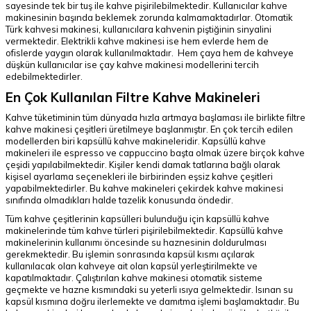
sayesinde tek bir tuş ile kahve pişirilebilmektedir. Kullanıcılar kahve
makinesinin başında beklemek zorunda kalmamaktadırlar. Otomatik
Türk kahvesi makinesi, kullanıcılara kahvenin piştiğinin sinyalini
vermektedir. Elektrikli kahve makinesi ise hem evlerde hem de
ofislerde yaygın olarak kullanılmaktadır. Hem çaya hem de kahveye
düşkün kullanıcılar ise çay kahve makinesi modellerini tercih
edebilmektedirler.
En Çok Kullanılan Filtre Kahve Makineleri
Kahve tüketiminin tüm dünyada hızla artmaya başlaması ile birlikte filtre
kahve makinesi çeşitleri üretilmeye başlanmıştır. En çok tercih edilen
modellerden biri kapsüllü kahve makineleridir. Kapsüllü kahve
makineleri ile espresso ve cappuccino başta olmak üzere birçok kahve
çeşidi yapılabilmektedir. Kişiler kendi damak tatlarına bağlı olarak
kişisel ayarlama seçenekleri ile birbirinden eşsiz kahve çeşitleri
yapabilmektedirler. Bu kahve makineleri çekirdek kahve makinesi
sınıfında olmadıkları halde tazelik konusunda öndedir.
Tüm kahve çeşitlerinin kapsülleri bulunduğu için kapsüllü kahve
makinelerinde tüm kahve türleri pişirilebilmektedir. Kapsüllü kahve
makinelerinin kullanımı öncesinde su haznesinin doldurulması
gerekmektedir. Bu işlemin sonrasında kapsül kısmı açılarak
kullanılacak olan kahveye ait olan kapsül yerleştirilmekte ve
kapatılmaktadır. Çalıştırılan kahve makinesi otomatik sisteme
geçmekte ve hazne kısmındaki su yeterli ısıya gelmektedir. Isınan su
kapsül kısmına doğru ilerlemekte ve damıtma işlemi başlamaktadır. Bu