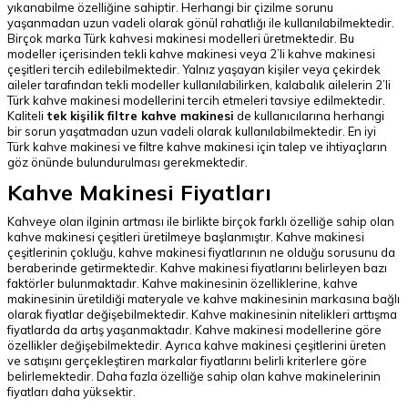
yıkanabilme özelliğine sahiptir. Herhangi bir çizilme sorunu
yaşanmadan uzun vadeli olarak gönül rahatlığı ile kullanılabilmektedir.
Birçok marka Türk kahvesi makinesi modelleri üretmektedir. Bu
modeller içerisinden tekli kahve makinesi veya 2’li kahve makinesi
çeşitleri tercih edilebilmektedir. Yalnız yaşayan kişiler veya çekirdek
aileler tarafından tekli modeller kullanılabilirken, kalabalık ailelerin 2’li
Türk kahve makinesi modellerini tercih etmeleri tavsiye edilmektedir.
Kaliteli
tek kişilik filtre kahve makinesi
de kullanıcılarına herhangi
bir sorun yaşatmadan uzun vadeli olarak kullanılabilmektedir. En iyi
Türk kahve makinesi ve filtre kahve makinesi için talep ve ihtiyaçların
göz önünde bulundurulması gerekmektedir.
Kahve Makinesi Fiyatları
Kahveye olan ilginin artması ile birlikte birçok farklı özelliğe sahip olan
kahve makinesi çeşitleri üretilmeye başlanmıştır. Kahve makinesi
çeşitlerinin çokluğu, kahve makinesi fiyatlarının ne olduğu sorusunu da
beraberinde getirmektedir. Kahve makinesi fiyatlarını belirleyen bazı
faktörler bulunmaktadır. Kahve makinesinin özelliklerine, kahve
makinesinin üretildiği materyale ve kahve makinesinin markasına bağlı
olarak fiyatlar değişebilmektedir. Kahve makinesinin nitelikleri arttışma
fiyatlarda da artış yaşanmaktadır. Kahve makinesi modellerine göre
özellikler değişebilmektedir. Ayrıca kahve makinesi çeşitlerini üreten
ve satışını gerçekleştiren markalar fiyatlarını belirli kriterlere göre
belirlemektedir. Daha fazla özelliğe sahip olan kahve makinelerinin
fiyatları daha yüksektir.