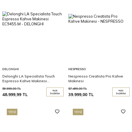
DELONGHI
NESPRESSO
Delonghi LA Specialista Touch
Nespresso Creatista Pro Kahve
Espresso Kahve Makinesi
Makinesi
EC9455.M
59.999,00
TL
57.499,00
TL
%
18
%
30
48.999,99
TL
İNDIRIM
39.999,00
TL
İNDIRIM
YENI
YENI