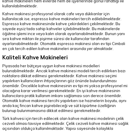
kahve makineleri hem evlerde hem de işyerlerinde gönül rahatlığı ile
kullanılabilmektedir.
Kahve makinesi profesyonel olarak cafe veya dükkanlar için
kullanılacak ise, espresso kahve makineleri tercih edilebilmektedir.
Espresso kahve makinesinde kahve çekirdekleri çekilmektedir. Bu
sayede eşsiz tada sahip kahveler içilebilmektedir. Bu makinelerde
öğütme işlemi ince veya kalın olarak ayarlanabilmektedir. Bunun yanı
sıra kahve miktarı ile pişirme süresi de kullanıcılar tarafından
ayarlanabilmektedir. Otomatik espresso makinesi olan ev tipi Cimbali
en çok tercih edilen kahve makineleri arasında yer almaktadır.
Kaliteli Kahve Makineleri
Piyasada her bütçeye uygun kahve makinesi modelleri
bulunabilmektedir. Ancak kahve makinesi modeli tercih edilirken bazı
noktalara dikkat edilmesi gerekmektedir. Kahve makinesi seçimi
yapılırken kullanıcıların ihtiyaçlarının göz önünde bulundurulması
önemlidir. Öncelikle kahve makinesinin ev tipi mi yoksa profesyonel mi
olacağına karar verilmesi gerekmektedir. En iyi kahve makinesinin
kullanıcılara pratik kullanım imkanı sağlaması son derece önemlidir.
Otomatik kahve makinesi tercihi yapılırken ise haznelerin boyutu, aynı
anda kaç fincan kahve pişirebileceği ve süt köpürtme özelliğinin
bulunup bulunmamasına dikkat edilmesi gerekmektedir.
Türk kahvesi için tercih edilecek olan kahve makinesi modelinin çelik
cezveli olması tavsiye edilmektedir. Çelik cezveli kahve makinesi sağlık
açısından oldukça kullanılmaktadır. Yapısı sayesinde kolaylıkla