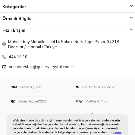
Kategoriler
Önemli Bilgiler
Hızlı Erişim
Mahmutbey Mahallesi, 2414 Sokak, No:5, Tepe Plaza, 34218
Bağcılar / İstanbul / Türkiye
444 10 10
onlinedestek@gallerycrystal.com.tr
Web sitemizde size daha iyi hizmet verebilmek için çerezler kullanılmaktadır.
Kabul Et seçeneği ile tüm çerezleri kabul edebilir, Reddet seçeneği ile zorunlu
çerezler haricindeki tüm çerezleri reddedebilir veya Çerez Ayarları seçeneği
ile çerezler hakkında daha fazla bilgi alıp tercihlerinizi yönetebilirsiniz.
Çerez