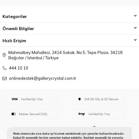
Kategoriler
Önemli Bilgiler
Hızlı Erişim
Mahmutbey Mahallesi, 2414 Sokak, No:5, Tepe Plaza, 34218
Bağcılar / İstanbul / Türkiye
444 10 10
onlinedestek@gallerycrystal.com.tr
Web sitemizde size daha iyi hizmet verebilmek için çerezler kullanılmaktadır.
Kabul Et seçeneği ile tüm çerezleri kabul edebilir, Reddet seçeneği ile zorunlu