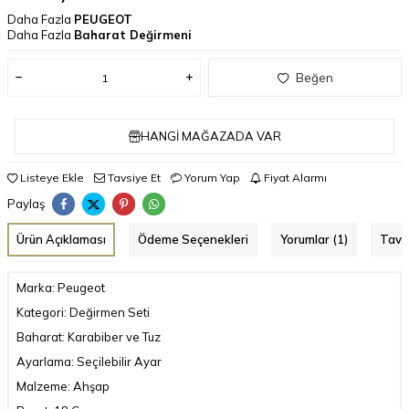
Daha Fazla
PEUGEOT
Daha Fazla
Baharat Değirmeni
Beğen
HANGI MAĞAZADA VAR
Listeye Ekle
Tavsiye Et
Yorum Yap
Fiyat Alarmı
Paylaş
Ürün Açıklaması
Ödeme Seçenekleri
Yorumlar (1)
Tavs
Marka: Peugeot
Kategori: Değirmen Seti
Baharat: Karabiber ve Tuz
Ayarlama: Seçilebilir Ayar
Malzeme: Ahşap