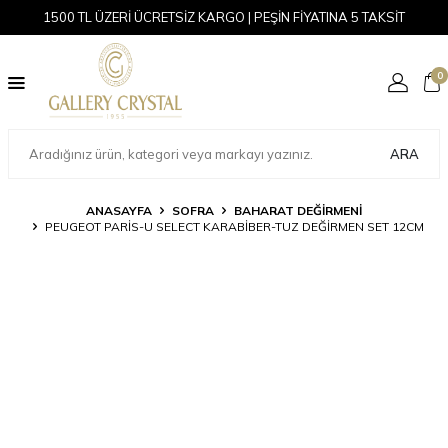
1500 TL ÜZERİ ÜCRETSİZ KARGO | PEŞİN FİYATINA 5 TAKSİT
0
ARA
ANASAYFA
SOFRA
BAHARAT DEĞIRMENI
PEUGEOT PARIS-U SELECT KARABIBER-TUZ DEĞIRMEN SET 12CM