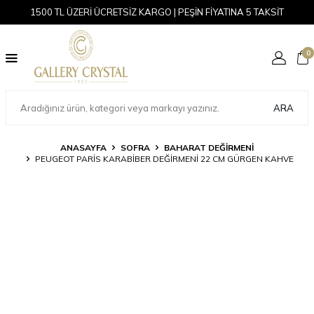
1500 TL ÜZERİ ÜCRETSİZ KARGO | PEŞİN FİYATINA 5 TAKSİT
0
ARA
ANASAYFA
SOFRA
BAHARAT DEĞIRMENI
PEUGEOT PARIS KARABIBER DEĞIRMENI 22 CM GÜRGEN KAHVE