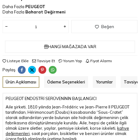
Daha Fazla
PEUGEOT
Daha Fazla
Baharat Değirmeni
Beğen
HANGI MAĞAZADA VAR
Listeye Ekle
Tavsiye Et
Yorum Yap
Fiyat Alarmı
Paylaş
Ürün Açıklaması
Ödeme Seçenekleri
Yorumlar
Tavsiye 
PEUGEOT ENDÜSTRİ SERÜVENİNİN BAŞLANGICI
Aile şirketi, 1810 yılında Jean-Frédéric ve Jean-Pierre II PEUGEOT
tarafından, Hérimoncourt (Doubs) kasabasında “Sous-Cratet”
olarak adlandırılan yerde bulunan aile hidrolik değirmeninin çelik
fabrikasına dönüştürülmesiyle kuruldu. Aile, hepsi de çelikle ilgili
olmak üzere aletler, yaylar, şemsiye iskeleti, korse iskeleti,
kahve
değirmenleri
, saat parçaları, bisikletler ve benzeri ürünler olmak
üzere farklı alanlarda üretime başladı.