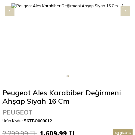
Peugeot Ales Karabiber Değirmeni
Ahşap Siyah 16 Cm
PEUGEOT
Ürün Kodu :
56TBO000012
2.299,99
TL
1.609,99
TL
30
%
İndirim