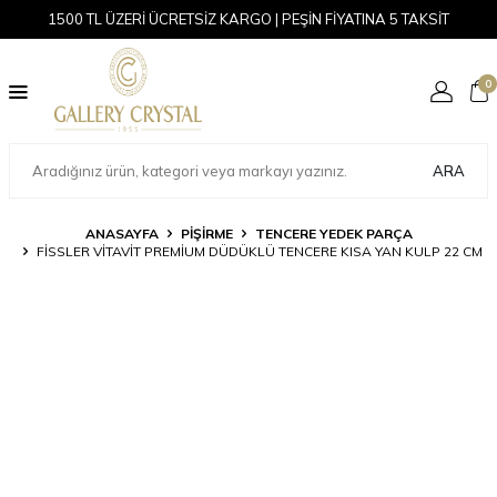
1500 TL ÜZERİ ÜCRETSİZ KARGO | PEŞİN FİYATINA 5 TAKSİT
0
ARA
ANASAYFA
PİŞİRME
TENCERE YEDEK PARÇA
FISSLER VITAVIT PREMIUM DÜDÜKLÜ TENCERE KISA YAN KULP 22 CM