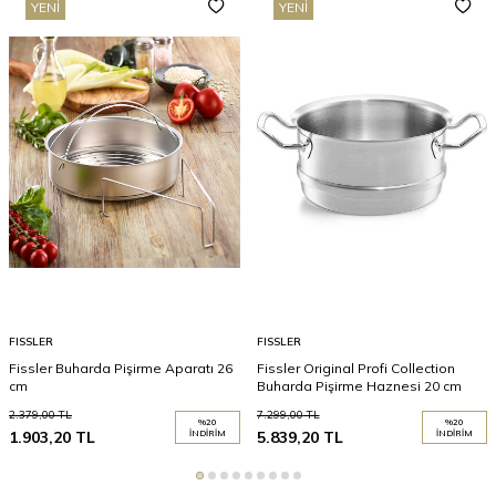
YENI
YENI
FISSLER
FISSLER
Fissler Buharda Pişirme Aparatı 26
Fissler Original Profi Collection
cm
Buharda Pişirme Haznesi 20 cm
2.379,00
TL
7.299,00
TL
%
20
%
20
1.903,20
TL
İNDIRIM
5.839,20
TL
İNDIRIM