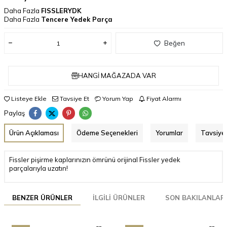
Daha Fazla
FISSLERYDK
Daha Fazla
Tencere Yedek Parça
Beğen
HANGI MAĞAZADA VAR
Listeye Ekle
Tavsiye Et
Yorum Yap
Fiyat Alarmı
Paylaş
Ürün Açıklaması
Ödeme Seçenekleri
Yorumlar
Tavsiye 
Fissler pişirme kaplarınızın ömrünü orijinal Fissler yedek
parçalarıyla uzatın!
BENZER ÜRÜNLER
İLGILI ÜRÜNLER
SON BAKILANLAR