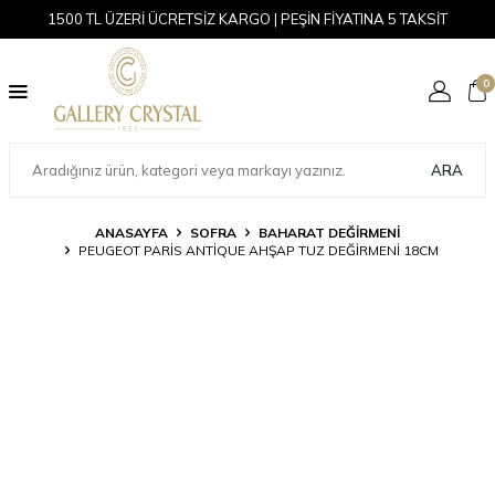
1500 TL ÜZERİ ÜCRETSİZ KARGO | PEŞİN FİYATINA 5 TAKSİT
0
ARA
ANASAYFA
SOFRA
BAHARAT DEĞIRMENI
PEUGEOT PARIS ANTIQUE AHŞAP TUZ DEĞIRMENI 18CM