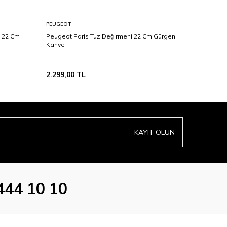
PEUGEOT
PEUGEOT
i 22 Cm
Peugeot Paris Tuz Değirmeni 22 Cm Gürgen
Peugeot 
Kahve
Değirmen
2.299,00
TL
4.999,00
KAYIT OLUN
444 10 10