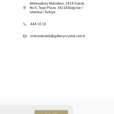
Mahmutbey Mahallesi, 2414 Sokak,
No:5, Tepe Plaza, 34218 Bağcılar /
İstanbul / Türkiye
444 10 10
onlinedestek@gallerycrystal.com.tr