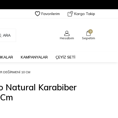
Favorilerim
Kargo Takip
0
ARA
Hesabım
Sepetim
RKALAR
KAMPANYALAR
ÇEYİZ SETİ
R DEĞIRMENI 10 CM
o Natural Karabiber
 Cm