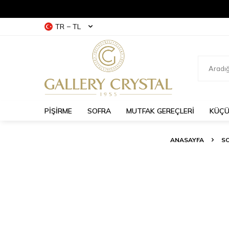
TR − TL
PİŞİRME
SOFRA
MUTFAK GEREÇLERİ
KÜÇÜ
ANASAYFA
S