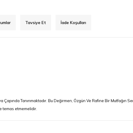
rumlar
Tavsiye Et
İade Koşulları
Dünya Çapında Tanınmaktadır. Bu Değirmen, Özgün Ve Rafine Bir Mutfağın S
kle temas etmemelidir.