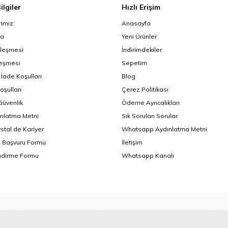
ilgiler
Hızlı Erişim
ımız
Anasayfa
da
Yeni Ürünler
zleşmesi
İndirimdekiler
leşmesi
Sepetim
 İade Koşulları
Blog
oşulları
Çerez Politikası
 Güvenlik
Ödeme Ayrıcalıkları
nlatma Metni
Sık Sorulan Sorular
ystal de Kariyer
Whatsapp Aydınlatma Metni
i Başvuru Formu
İletişim
endirme Formu
Whatsapp Kanalı