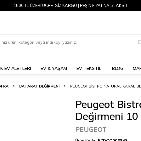
1500 TL ÜZERİ ÜCRETSİZ KARGO | PEŞİN FİYATINA 5 TAKSİT
K EV ALETLERİ
EV & YAŞAM
EV TEKSTİLİ
BLOG
MA
OFRA
BAHARAT DEĞIRMENI
PEUGEOT BISTRO NATURAL KARABIBE
Peugeot Bistr
Değirmeni 10
PEUGEOT
Ürün Kodu :
57DGO006348