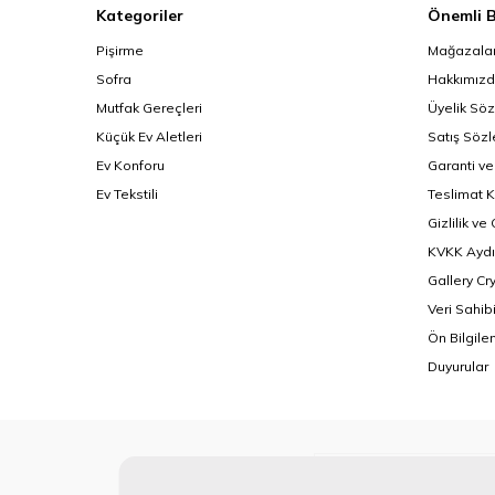
Kategoriler
Önemli B
Pişirme
Mağazalar
Sofra
Hakkımız
Mutfak Gereçleri
Üyelik Sö
Küçük Ev Aletleri
Satış Söz
Ev Konforu
Garanti ve
Ev Tekstili
Teslimat K
Gizlilik ve
KVKK Aydı
Gallery Cr
Veri Sahib
Ön Bilgil
Duyurular