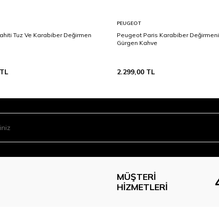
PEUGEOT
ahiti Tuz Ve Karabiber Değirmen
Peugeot Paris Karabiber Değirmen
m
Gürgen Kahve
TL
2.299,00
TL
MÜŞTERI
HIZMETLERI