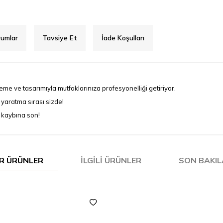
rumlar
Tavsiye Et
İade Koşulları
e ve tasarımıyla mutfaklarınıza profesyonelliği getiriyor.
r yaratma sırası sizde!
n kaybına son!
R ÜRÜNLER
İLGILI ÜRÜNLER
SON BAKI