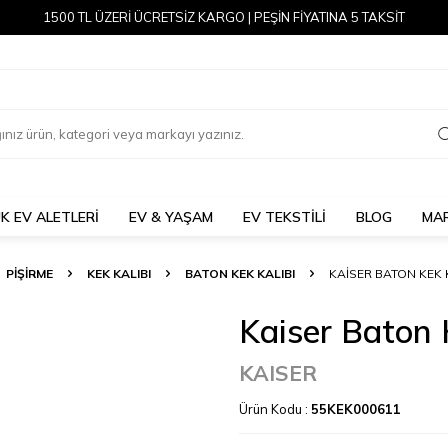
1500 TL ÜZERİ ÜCRETSİZ KARGO | PEŞİN FİYATINA 5 TAKSİT
K EV ALETLERİ
EV & YAŞAM
EV TEKSTİLİ
BLOG
MA
PİŞİRME
KEK KALIBI
BATON KEK KALIBI
KAISER BATON KEK 
Kaiser Baton 
KAISER
Ürün Kodu :
55KEK000611