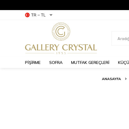
TR − TL
PİŞİRME
SOFRA
MUTFAK GEREÇLERİ
KÜÇÜ
ANASAYFA