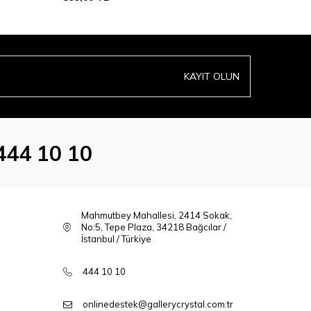
KAYIT OLUN
444 10 10
Mahmutbey Mahallesi, 2414 Sokak,
No:5, Tepe Plaza, 34218 Bağcılar /
İstanbul / Türkiye
444 10 10
onlinedestek@gallerycrystal.com.tr