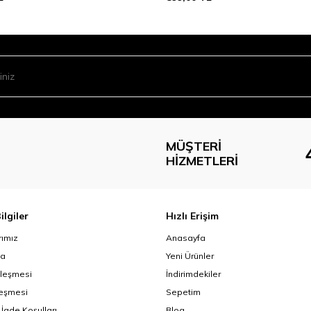
MÜŞTERI
HIZMETLERI
ilgiler
Hızlı Erişim
ımız
Anasayfa
da
Yeni Ürünler
zleşmesi
İndirimdekiler
leşmesi
Sepetim
 İade Koşulları
Blog