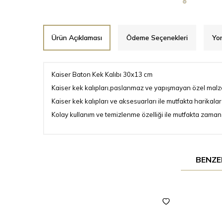
Ürün Açıklaması
Ödeme Seçenekleri
Yo
Kaiser Baton Kek Kalıbı 30x13 cm
Kaiser kek kalıpları,paslanmaz ve yapışmayan özel malzem
Kaiser kek kalıpları ve aksesuarları ile mutfakta harikala
Kolay kullanım ve temizlenme özelliği ile mutfakta zama
BENZE