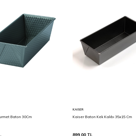
KAISER
urmet Baton 30Cm
Kaiser Baton Kek Kalıbı 35x15 Cm
L
899,00
TL