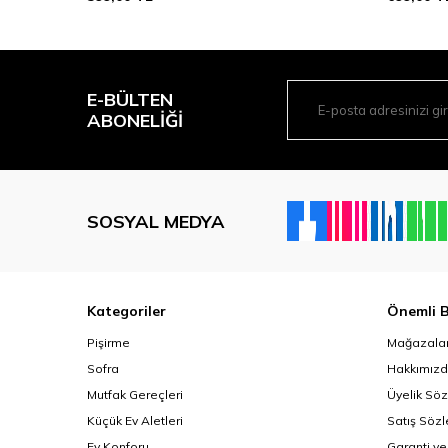
E-BÜLTEN
ABONELIĞI
SOSYAL MEDYA
Kategoriler
Önemli B
Pişirme
Mağazalar
Sofra
Hakkımız
Mutfak Gereçleri
Üyelik Sö
Küçük Ev Aletleri
Satış Söz
Ev Konforu
Garanti ve