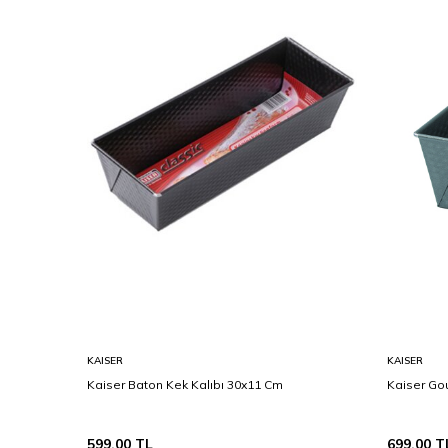
KAISER
KAISER
Kaiser Baton Kek Kalıbı 30x11 Cm
Kaiser Go
599,00
TL
699,00
T