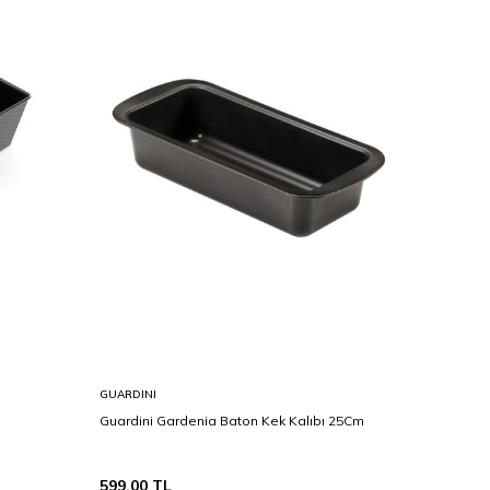
GUARDINI
KAISER
Guardini Gardenia Baton Kek Kalıbı 25Cm
Kaiser G
599,00
TL
599,00
T