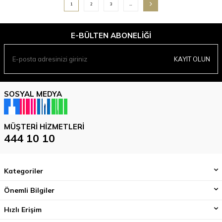
1
2
3
…
E-BÜLTEN ABONELIĞI
KAYIT OLUN
SOSYAL MEDYA
MÜŞTERI HIZMETLERI
444 10 10
Kategoriler
Önemli Bilgiler
Hızlı Erişim