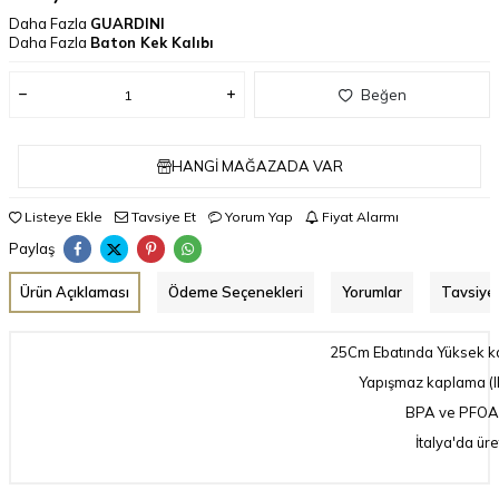
Daha Fazla
GUARDINI
Daha Fazla
Baton Kek Kalıbı
Beğen
HANGI MAĞAZADA VAR
Listeye Ekle
Tavsiye Et
Yorum Yap
Fiyat Alarmı
Paylaş
Ürün Açıklaması
Ödeme Seçenekleri
Yorumlar
Tavsiye 
25Cm Ebatında Yüksek kal
Yapışmaz kaplama (Il
BPA ve PFOA 
İtalya'da üret