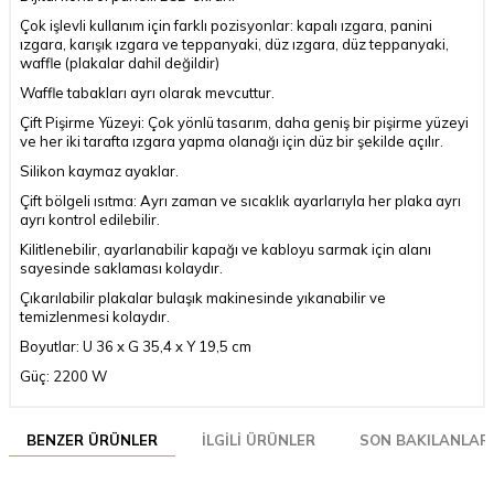
Çok işlevli kullanım için farklı pozisyonlar: kapalı ızgara, panini
ızgara, karışık ızgara ve teppanyaki, düz ızgara, düz teppanyaki,
waffle (plakalar dahil değildir)
Waffle tabakları ayrı olarak mevcuttur.
Çift Pişirme Yüzeyi: Çok yönlü tasarım, daha geniş bir pişirme yüzeyi
ve her iki tarafta ızgara yapma olanağı için düz bir şekilde açılır.
Silikon kaymaz ayaklar.
Çift bölgeli ısıtma: Ayrı zaman ve sıcaklık ayarlarıyla her plaka ayrı
ayrı kontrol edilebilir.
Kilitlenebilir, ayarlanabilir kapağı ve kabloyu sarmak için alanı
sayesinde saklaması kolaydır.
Çıkarılabilir plakalar bulaşık makinesinde yıkanabilir ve
temizlenmesi kolaydır.
Boyutlar: U 36 x G 35,4 x Y 19,5 cm
Güç: 2200 W
BENZER ÜRÜNLER
İLGILI ÜRÜNLER
SON BAKILANLAR