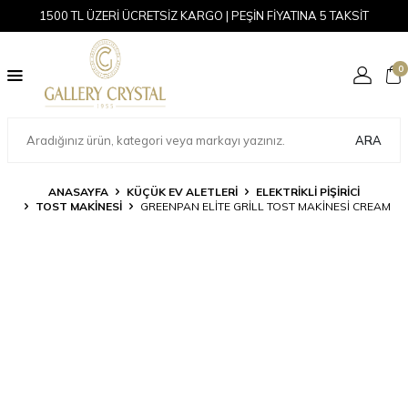
1500 TL ÜZERİ ÜCRETSİZ KARGO | PEŞİN FİYATINA 5 TAKSİT
0
ARA
ANASAYFA
KÜÇÜK EV ALETLERI
ELEKTRIKLI PIŞIRICI
TOST MAKINESI
GREENPAN ELITE GRILL TOST MAKINESI CREAM