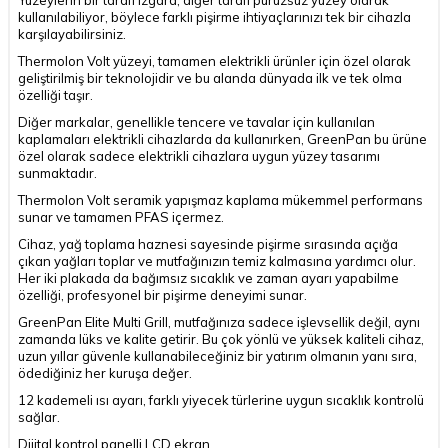
kullanılabiliyor, böylece farklı pişirme ihtiyaçlarınızı tek bir cihazla
karşılayabilirsiniz.
Thermolon Volt yüzeyi, tamamen elektrikli ürünler için özel olarak
geliştirilmiş bir teknolojidir ve bu alanda dünyada ilk ve tek olma
özelliği taşır.
Diğer markalar, genellikle tencere ve tavalar için kullanılan
kaplamaları elektrikli cihazlarda da kullanırken, GreenPan bu ürüne
özel olarak sadece elektrikli cihazlara uygun yüzey tasarımı
sunmaktadır.
Thermolon Volt seramik yapışmaz kaplama mükemmel performans
sunar ve tamamen PFAS içermez.
Cihaz, yağ toplama haznesi sayesinde pişirme sırasında açığa
çıkan yağları toplar ve mutfağınızın temiz kalmasına yardımcı olur.
Her iki plakada da bağımsız sıcaklık ve zaman ayarı yapabilme
özelliği, profesyonel bir pişirme deneyimi sunar.
GreenPan Elite Multi Grill, mutfağınıza sadece işlevsellik değil, aynı
zamanda lüks ve kalite getirir. Bu çok yönlü ve yüksek kaliteli cihaz,
uzun yıllar güvenle kullanabileceğiniz bir yatırım olmanın yanı sıra,
ödediğiniz her kuruşa değer.
12 kademeli ısı ayarı, farklı yiyecek türlerine uygun sıcaklık kontrolü
sağlar.
Dijital kontrol panelli LCD ekran.