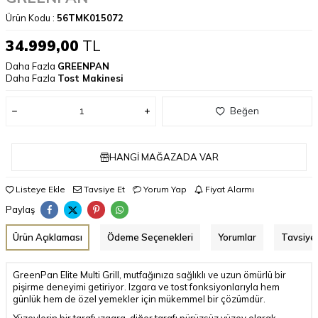
Ürün Kodu :
56TMK015072
34.999,00
TL
Daha Fazla
GREENPAN
Daha Fazla
Tost Makinesi
Beğen
HANGI MAĞAZADA VAR
Listeye Ekle
Tavsiye Et
Yorum Yap
Fiyat Alarmı
Paylaş
Ürün Açıklaması
Ödeme Seçenekleri
Yorumlar
Tavsiye 
GreenPan Elite Multi Grill, mutfağınıza sağlıklı ve uzun ömürlü bir
pişirme deneyimi getiriyor. Izgara ve tost fonksiyonlarıyla hem
günlük hem de özel yemekler için mükemmel bir çözümdür.
Yüzeylerin bir tarafı ızgara, diğer tarafı pürüzsüz yüzey olarak