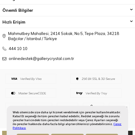
Önemli Bilgiler
Hızlı Erişim
Mahmutbey Mahallesi, 2414 Sokak, No:5, Tepe Plaza, 34218
Bağcılar / İstanbul / Türkiye
444 10 10
onlinedestek@gallerycrystal.com.tr
Web sitemizde size daha iyi hizmet verebilmek için çerezler kullanılmaktadır.
Kabul Et seçeneği ile tüm çerezleri kabul edebilir, Reddet seçeneği ile zorunlu
çerezler haricindeki tüm çerezleri reddedebilir veya Çerez Ayarları seçeneği
ile çerezler hakkında daha fazla bilgi alıp tercihlerinizi yönetebilirsiniz.
Çerez
Politikası