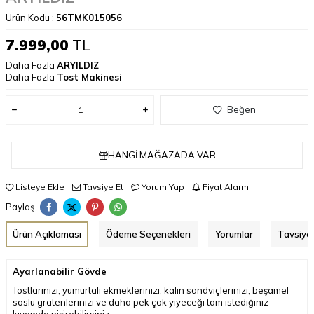
Ürün Kodu :
56TMK015056
7.999,00
TL
Daha Fazla
ARYILDIZ
Daha Fazla
Tost Makinesi
Beğen
HANGI MAĞAZADA VAR
Listeye Ekle
Tavsiye Et
Yorum Yap
Fiyat Alarmı
Paylaş
Ürün Açıklaması
Ödeme Seçenekleri
Yorumlar
Tavsiye 
Ayarlanabilir Gövde
Tostlarınızı, yumurtalı ekmeklerinizi, kalın sandviçlerinizi, beşamel
soslu gratenlerinizi ve daha pek çok yiyeceği tam istediğiniz
kıvamda pişirebilirsiniz.