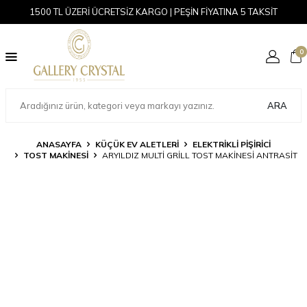
1500 TL ÜZERİ ÜCRETSİZ KARGO | PEŞİN FİYATINA 5 TAKSİT
0
ARA
ANASAYFA
KÜÇÜK EV ALETLERI
ELEKTRIKLI PIŞIRICI
TOST MAKINESI
ARYILDIZ MULTI GRILL TOST MAKINESI ANTRASIT