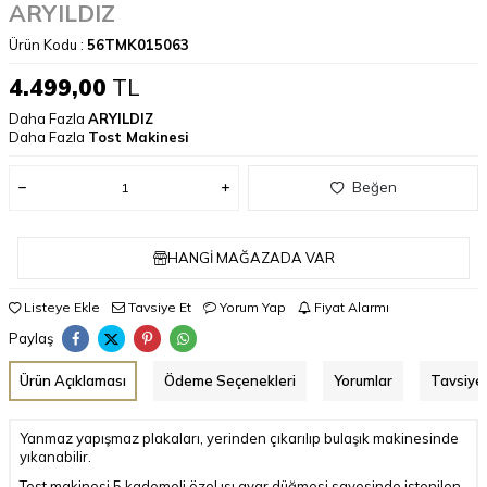
ARYILDIZ
Ürün Kodu :
56TMK015063
4.499,00
TL
Daha Fazla
ARYILDIZ
Daha Fazla
Tost Makinesi
Beğen
HANGI MAĞAZADA VAR
Listeye Ekle
Tavsiye Et
Yorum Yap
Fiyat Alarmı
Paylaş
Ürün Açıklaması
Ödeme Seçenekleri
Yorumlar
Tavsiye 
Yanmaz yapışmaz plakaları, yerinden çıkarılıp bulaşık makinesinde
yıkanabilir.
Tost makinesi 5 kademeli özel ısı ayar düğmesi sayesinde istenilen