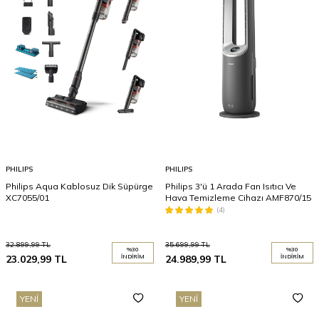
PHILIPS
PHILIPS
Philips Aqua Kablosuz Dik Süpürge
Philips 3'ü 1 Arada Fan Isıtıcı Ve
XC7055/01
Hava Temizleme Cihazı AMF870/15
(4)
32.899,99
TL
35.699,99
TL
%
30
%
30
23.029,99
TL
İNDIRIM
24.989,99
TL
İNDIRIM
YENI
YENI