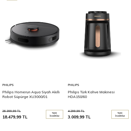
PHILIPS
PHILIPS
Philips Homerun Aqua Siyah Akıllı
Philips Türk Kahve Makinesi
Robot Süpürge XU3000/01
HDA150/60
26.399,99
TL
4.299,99
TL
%
30
%
30
18.479,99
TL
İNDIRIM
3.009,99
TL
İNDIRIM