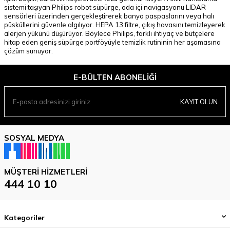
sistemi taşıyan Philips robot süpürge, oda içi navigasyonu LIDAR
sensörleri üzerinden gerçekleştirerek banyo paspaslarını veya halı
püsküllerini güvenle algılıyor. HEPA 13 filtre, çıkış havasını temizleyerek
alerjen yükünü düşürüyor. Böylece Philips, farklı ihtiyaç ve bütçelere
hitap eden geniş süpürge portföyüyle temizlik rutininin her aşamasına
çözüm sunuyor.
E-BÜLTEN ABONELIĞI
KAYIT OLUN
SOSYAL MEDYA
MÜŞTERI HIZMETLERI
444 10 10
Kategoriler