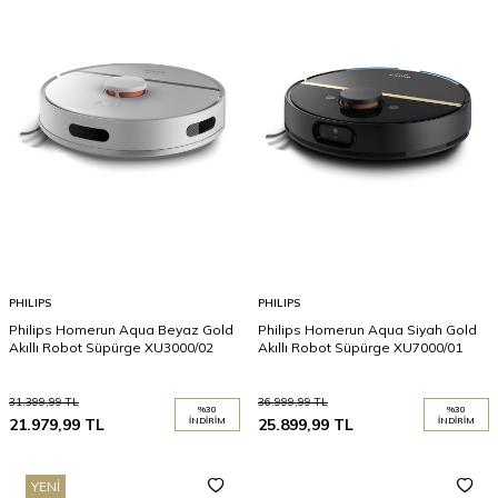
PHILIPS
PHILIPS
Philips Homerun Aqua Beyaz Gold
Philips Homerun Aqua Siyah Gold
Akıllı Robot Süpürge XU3000/02
Akıllı Robot Süpürge XU7000/01
31.399,99
TL
36.999,99
TL
%
30
%
30
21.979,99
TL
İNDIRIM
25.899,99
TL
İNDIRIM
YENI