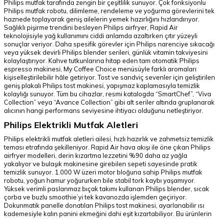
Philips mutfak tarafında zengin bir çeşitlilik sunuyor. Çok fonksiyonlu
Philips mutfak robotu, dilimleme, rendeleme ve yoğurma görevlerini tek
haznede toplayarak geniş ailelerin yemek hazırlığını hızlandırıyor.
Sağlıklı pişirme trendini besleyen Philips airfryer, Rapid Air
teknolojisiyle yağ kullanımını ciddi anlamda azaltırken çıtır yüzeyli
sonuçlar veriyor. Daha spesifik görevler için Philips narenciye sıkacağı
veya yüksek devirli Philips blender serileri, günlük vitamin takviyesini
kolaylaştırıyor. Kahve tutkunlarına hitap eden tam otomatik Philips
espresso makinesi, My Coffee Choice menüsüyle farklı aromaları
kişiselleştirilebilir hâle getiriyor. Tost ve sandviç sevenler için geliştirilen
geniş plakalı Philips tost makinesi, yapışmaz kaplamasıyla temizlik
kolaylığı sunuyor. Tüm bu cihazlar, resmi katalogda “SmartChef”, “Viva
Collection” veya “Avance Collection” gibi alt seriler altında gruplanarak
alıcının hangi performans seviyesine ihtiyacı olduğunu netleştiriyor.
Philips Elektrikli Mutfak Aletleri
Philips elektrikli mutfak aletleri ailesi, hızlı hazırlık ve zahmetsiz temizlik
teması etrafında şekilleniyor. Rapid Air hava akışı ile öne çıkan Philips
airfryer modelleri, derin kızartma lezzetini %90 daha az yağla
yakalıyor ve bulaşık makinesine girebilen sepeti sayesinde pratik
temizlik sunuyor. 1.000 W üzeri motor bloğuna sahip Philips mutfak
robotu, yoğun hamur yoğururken bile stabil tork kaybı yaşamıyor.
Yüksek verimli paslanmaz bıçak takımı kullanan Philips blender, sıcak
çorba ve buzlu smoothie’yi tek kavanozda işlemden geçiriyor.
Dokunmatik panelle donatılan Philips tost makinesi, ayarlanabilir ısı
kademesiyle kalın panini ekmeğini dahi eşit kızartabiliyor. Bu ürünlerin