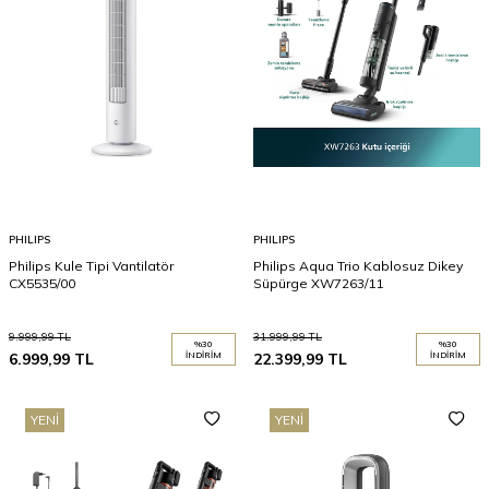
PHILIPS
PHILIPS
Philips Kule Tipi Vantilatör
Philips Aqua Trio Kablosuz Dikey
CX5535/00
Süpürge XW7263/11
9.999,99
TL
31.999,99
TL
%
30
%
30
6.999,99
TL
İNDIRIM
22.399,99
TL
İNDIRIM
YENI
YENI