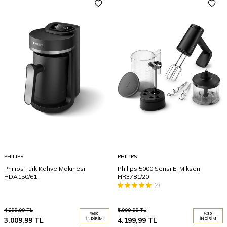
PHILIPS
PHILIPS
Philips Türk Kahve Makinesi
Philips 5000 Serisi El Mikseri
HDA150/61
HR3781/20
(4)
4.299,99
TL
5.999,99
TL
%
30
%
30
3.009,99
TL
İNDIRIM
4.199,99
TL
İNDIRIM