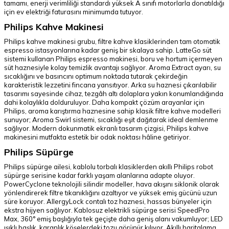
tamamı, enerji verimliliği standardı yüksek A sınıfı motorlarla donatıldığı
için ev elektriği faturasını minimumda tutuyor.
Philips Kahve Makinesi
Philips kahve makinesi grubu, filtre kahve klasiklerinden tam otomatik
espresso istasyonlarına kadar geniş bir skalaya sahip. LatteGo süt
sistemi kullanan Philips espresso makinesi, boru ve hortum içermeyen
süt haznesiyle kolay temizlik avantajı sağlıyor. Aroma Extract ayarı, su
sıcaklığını ve basıncını optimum noktada tutarak çekirdeğin
karakteristik lezzetini fincana yansıtıyor. Arka su haznesi çıkarılabilir
tasarımı sayesinde cihaz, tezgâh altı dolaplara yakın konumlandığında
dahi kolaylıkla dolduruluyor. Daha kompakt çözüm arayanlar için
Philips, aroma karıştırma haznesine sahip klasik filtre kahve modelleri
sunuyor; Aroma Swirl sistemi, sıcaklığı eşit dağıtarak ideal demlenme
sağlıyor. Modern dokunmatik ekranlı tasarım çizgisi, Philips kahve
makinesini mutfakta estetik bir odak noktası hâline getiriyor.
Philips Süpürge
Philips süpürge ailesi, kablolu torbalı klasiklerden akıllı Philips robot
süpürge serisine kadar farklı yaşam alanlarına adapte oluyor.
PowerCyclone teknolojili silindir modeller, hava akışını siklonik olarak
yönlendirerek filtre tıkanıklığını azaltıyor ve yüksek emiş gücünü uzun
süre koruyor. AllergyLock contalı toz haznesi, hassas bünyeler için
ekstra hijyen sağlıyor. Kablosuz elektrikli süpürge serisi SpeedPro
Max, 360° emiş başlığıyla tek geçişte daha geniş alanı vakumluyor; LED
ışıklı başlık, karanlık köşelerdeki tozu görünür kılıyor. Akıllı haritalama