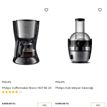
PHILIPS
PHILIPS
Philips Coffemaker Basic HD746-20
Philips Katı Meyve Sıkacağı
(2)
4.999,99
TL
9.999,99
TL
%
30
%
30