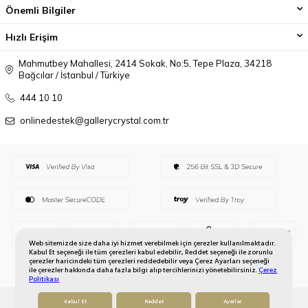
Önemli Bilgiler
Hızlı Erişim
Mahmutbey Mahallesi, 2414 Sokak, No:5, Tepe Plaza, 34218
Bağcılar / İstanbul / Türkiye
444 10 10
onlinedestek@gallerycrystal.com.tr
Web sitemizde size daha iyi hizmet verebilmek için çerezler kullanılmaktadır.
Kabul Et seçeneği ile tüm çerezleri kabul edebilir, Reddet seçeneği ile zorunlu
çerezler haricindeki tüm çerezleri reddedebilir veya Çerez Ayarları seçeneği
ile çerezler hakkında daha fazla bilgi alıp tercihlerinizi yönetebilirsiniz.
Çerez
Politikası
Kabul Et
Reddet
Ayarlar