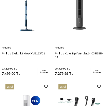
PHILIPS
PHILIPS
Philips Elektrikli Mop XV5113/01
Philips Kule Tipi Vantilatör CX5535-
11
13.299,99
TL
10.399,99
TL
%
44
%
30
7.499,00
TL
İNDIRIM
7.279,99
TL
İNDIRIM
YENI
YENI