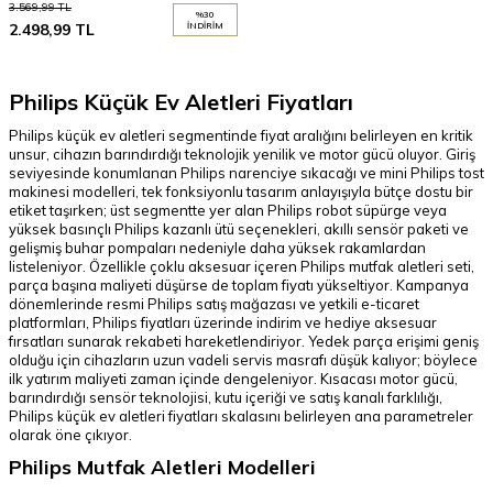
3.569,99
TL
%
30
2.498,99
TL
İNDIRIM
Philips Küçük Ev Aletleri Fiyatları
Philips küçük ev aletleri segmentinde fiyat aralığını belirleyen en kritik
unsur, cihazın barındırdığı teknolojik yenilik ve motor gücü oluyor. Giriş
seviyesinde konumlanan Philips narenciye sıkacağı ve mini Philips tost
makinesi modelleri, tek fonksiyonlu tasarım anlayışıyla bütçe dostu bir
etiket taşırken; üst segmentte yer alan Philips robot süpürge veya
yüksek basınçlı Philips kazanlı ütü seçenekleri, akıllı sensör paketi ve
gelişmiş buhar pompaları nedeniyle daha yüksek rakamlardan
listeleniyor. Özellikle çoklu aksesuar içeren Philips mutfak aletleri seti,
parça başına maliyeti düşürse de toplam fiyatı yükseltiyor. Kampanya
dönemlerinde resmi Philips satış mağazası ve yetkili e-ticaret
platformları, Philips fiyatları üzerinde indirim ve hediye aksesuar
fırsatları sunarak rekabeti hareketlendiriyor. Yedek parça erişimi geniş
olduğu için cihazların uzun vadeli servis masrafı düşük kalıyor; böylece
ilk yatırım maliyeti zaman içinde dengeleniyor. Kısacası motor gücü,
barındırdığı sensör teknolojisi, kutu içeriği ve satış kanalı farklılı­ğı,
Philips küçük ev aletleri fiyatları skalasını belirleyen ana parametreler
olarak öne çıkıyor.
Philips Mutfak Aletleri Modelleri