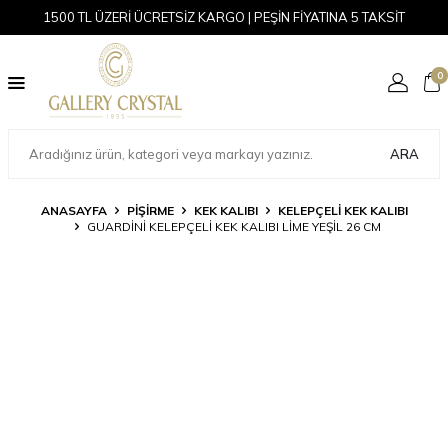
1500 TL ÜZERİ ÜCRETSİZ KARGO | PEŞİN FİYATINA 5 TAKSİT
0
ARA
ANASAYFA
PİŞİRME
KEK KALIBI
KELEPÇELI KEK KALIBI
GUARDINI KELEPÇELI KEK KALIBI LIME YEŞIL 26 CM