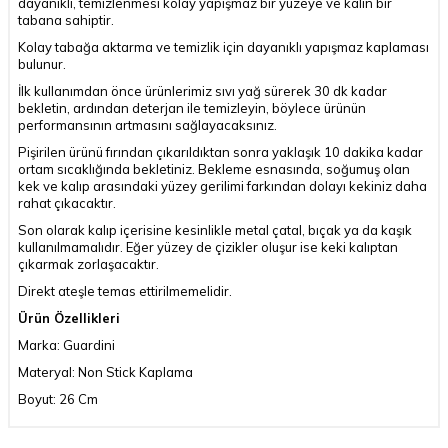
dayanıklı, temizlenmesi kolay yapışmaz bir yüzeye ve kalın bir
tabana sahiptir.
Kolay tabağa aktarma ve temizlik için dayanıklı yapışmaz kaplaması
bulunur.
İlk kullanımdan önce ürünlerimiz sıvı yağ sürerek 30 dk kadar
bekletin, ardından deterjan ile temizleyin, böylece ürünün
performansının artmasını sağlayacaksınız.
Pişirilen ürünü fırından çıkarıldıktan sonra yaklaşık 10 dakika kadar
ortam sıcaklığında bekletiniz. Bekleme esnasında, soğumuş olan
kek ve kalıp arasındaki yüzey gerilimi farkından dolayı kekiniz daha
rahat çıkacaktır.
Son olarak kalıp içerisine kesinlikle metal çatal, bıçak ya da kaşık
kullanılmamalıdır. Eğer yüzey de çizikler oluşur ise keki kalıptan
çıkarmak zorlaşacaktır.
Direkt ateşle temas ettirilmemelidir.
Ürün Özellikleri
Marka: Guardini
Materyal: Non Stick Kaplama
Boyut: 26 Cm