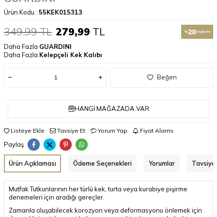
Ürün Kodu :
55KEK015313
349,99
TL
279,99
TL
20
%
İndirim
Daha Fazla
GUARDINI
Daha Fazla
Kelepçeli Kek Kalıbı
Beğen
HANGI MAĞAZADA VAR
Listeye Ekle
Tavsiye Et
Yorum Yap
Fiyat Alarmı
Paylaş
Ürün Açıklaması
Ödeme Seçenekleri
Yorumlar
Tavsiye 
Mutfak Tutkunlarının her türlü kek, turta veya kurabiye pişirme
denemeleri için aradığı gereçler.
Zamanla oluşabilecek korozyon veya deformasyonu önlemek için