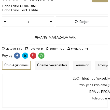
Daha Fazla
GUARDINI
Daha Fazla
Tart Kalıbı
Beğen
HANGI MAĞAZADA VAR
Listeye Ekle
Tavsiye Et
Yorum Yap
Fiyat Alarmı
Paylaş
Ürün Açıklaması
Ödeme Seçenekleri
Yorumlar
Tavsiye 
28Cm Ebatında Yüksek kal
Yapışmaz kaplama (Il
BPA ve PFOA 
İtalya'da üret