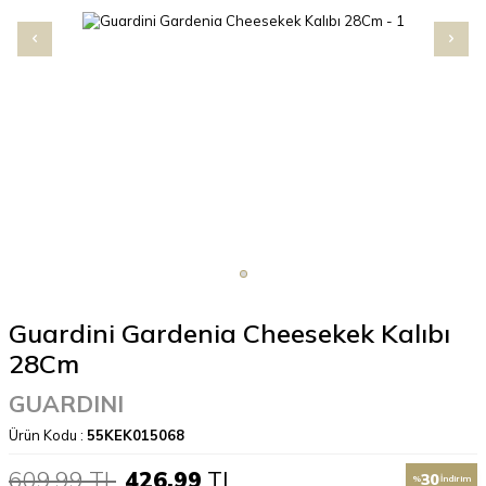
Guardini Gardenia Cheesekek Kalıbı
28Cm
GUARDINI
Ürün Kodu :
55KEK015068
609,99
TL
426,99
TL
30
%
İndirim