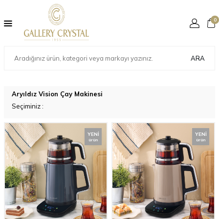
0
ARA
Aryıldız Vision Çay Makinesi
Seçiminiz
:
YENI
YENI
ürün
ürün