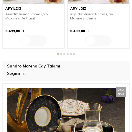
ARYILDIZ
ARYILDIZ
Aryıldız Vision Prime Çay
Aryıldız Vision Prime Çay
Makinesi Antrasit
Makinesi Beige
6.499,00
TL
6.499,00
TL
Sandro Moreno Çay Takımı
Seçiminiz
:
YENI
ürün