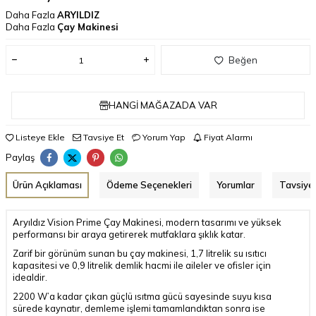
Daha Fazla
ARYILDIZ
Daha Fazla
Çay Makinesi
Beğen
HANGI MAĞAZADA VAR
Listeye Ekle
Tavsiye Et
Yorum Yap
Fiyat Alarmı
Paylaş
Ürün Açıklaması
Ödeme Seçenekleri
Yorumlar
Tavsiye 
Aryıldız Vision Prime Çay Makinesi, modern tasarımı ve yüksek
performansı bir araya getirerek mutfaklara şıklık katar.
Zarif bir görünüm sunan bu çay makinesi, 1,7 litrelik su ısıtıcı
kapasitesi ve 0,9 litrelik demlik hacmi ile aileler ve ofisler için
idealdir.
2200 W’a kadar çıkan güçlü ısıtma gücü sayesinde suyu kısa
sürede kaynatır, demleme işlemi tamamlandıktan sonra ise