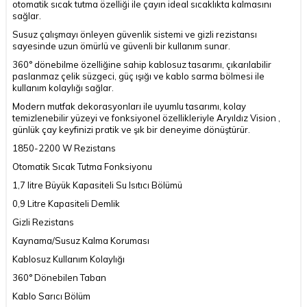
otomatik sıcak tutma özelliği ile çayın ideal sıcaklıkta kalmasını
sağlar.
Susuz çalışmayı önleyen güvenlik sistemi ve gizli rezistansı
sayesinde uzun ömürlü ve güvenli bir kullanım sunar.
360° dönebilme özelliğine sahip kablosuz tasarımı, çıkarılabilir
paslanmaz çelik süzgeci, güç ışığı ve kablo sarma bölmesi ile
kullanım kolaylığı sağlar.
Modern mutfak dekorasyonları ile uyumlu tasarımı, kolay
temizlenebilir yüzeyi ve fonksiyonel özellikleriyle Aryıldız Vision ,
günlük çay keyfinizi pratik ve şık bir deneyime dönüştürür.
1850-2200 W Rezistans
Otomatik Sıcak Tutma Fonksiyonu
1,7 litre Büyük Kapasiteli Su Isıtıcı Bölümü
0,9 Litre Kapasiteli Demlik
Gizli Rezistans
Kaynama/Susuz Kalma Koruması
Kablosuz Kullanım Kolaylığı
360° Dönebilen Taban
Kablo Sarıcı Bölüm