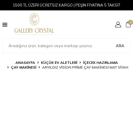
1500 TL ÜZERİ ÜCRETSİZ KARGO | PEŞİN FİYATINA 5 TAKSİT
0
ARA
ANASAYFA
KÜÇÜK EV ALETLERI
İÇECEK HAZIRLAMA
ÇAY MAKINESI
ARYILDIZ VISION PRIME ÇAY MAKINESI MAT SIYAH