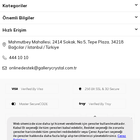
Kategoriler
Önemli Bilgiler
Hızlı Erişim
Mahmutbey Mahallesi, 2414 Sokak, No:5, Tepe Plaza, 34218
Bağcılar / İstanbul / Türkiye
444 10 10
onlinedestek@gallerycrystal.com.tr
Web sitemizde size daha iyi hizmet verebilmek için çerezler kullanılmaktadır.
Kabul Et seçeneği ile tüm çerezleri kabul edebilir, Reddet seçeneği ile zorunlu
çerezler haricindeki tüm çerezleri reddedebilir veya Çerez Ayarları seçeneği
ile çerezler hakkında daha fazla bilgi alıp tercihlerinizi yönetebilirsiniz.
Çerez
Politikası