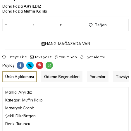
Daha Fazla
ARYILDIZ
Daha Fazla
Muffin Kalıbı
Beğen
HANGI MAĞAZADA VAR
Listeye Ekle
Tavsiye Et
Yorum Yap
Fiyat Alarmı
Paylaş
Ürün Açıklaması
Ödeme Seçenekleri
Yorumlar
Tavsiye 
Marka: Aryıldız
Kategori: Muffın Kalıp
Materyal: Granit
Şekil: Dikdörtgen
Renk: Turuncu