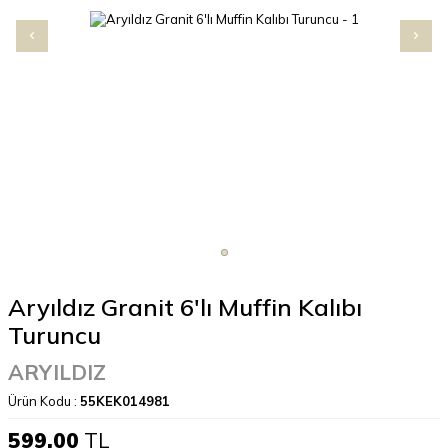
Aryıldız Granit 6'lı Muffin Kalıbı
Turuncu
ARYILDIZ
Ürün Kodu :
55KEK014981
599,00
TL