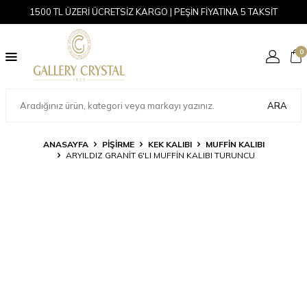
1500 TL ÜZERİ ÜCRETSİZ KARGO | PEŞİN FİYATINA 5 TAKSİT
0
ARA
ANASAYFA
PİŞİRME
KEK KALIBI
MUFFIN KALIBI
ARYILDIZ GRANIT 6'LI MUFFIN KALIBI TURUNCU