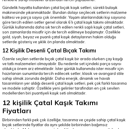
Gündelik hayatta kullanılan çatal bıçak kaşık setleri, sürekli bulaşık
makinesinde yıkanmaktadır. Bundan dolayı seçilecek setlerin malzeme
kalitesi ve parça sayısı çok önemlidir. Yaşam alanlarındaki kişi sayısına
göre tercih edilen setler genel olarak 6’lı çatal kaşık takımı olmaktadır.
Günlük kullanımda daha sık tercih edilen renkli saplı kaşık çatal setleri,
son zamanlarda misafir için de tercih edilmeye başlamıştır. Özellikle
gold, siyah, beyaz ve puanlı çatal kaşık detaylarının hakim olduğu
setlerde gösteriş ve şıklık ön planda olmaktadır.
12 Kişilik Desenli Çatal Bıçak Takımı
Özenle seçilen setlerde bıçak çatal kaşık bir arada olurken çay kaşığı
ve tatlı malzemeleri olmayabilir. Bu nedenle set içindeki parça sayısı
oldukça önem arz etmektedir. İster günlük kullanımda ister misafir için
hazırlanan sunumlarda tercih edilecek setler, klasik ve avangard stile
sahip olmak zorunda değildir. Daha enerjik, dinamik ve havalı
tasarımların yer aldığı desenli çatal kaşık setleri, pek çok farklı tasarıma
ve modele sahiptir. Özellikle yeni gelinler tarafından en çok sevilen
modellerden biri puantiyeli kaşık seti olmaktadır.
12 kişilik Çatal Kaşık Takımı
Fiyatları
Birbirinden farklı pek çok özelliğe, tasarıma ve çeşide sahip çatal kaşık
bıçak setlerinde fiyatlar da aynı şekilde birbirinden bağımsız