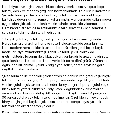
Her ihtiyaca ve kişisel zevke hitap eden yemek takımı ve çatal bıçak
takımı, klasik ve modern çizgilerin harmanlanması ile oluşturulmaktadır.
Şık sofraların gözdesi çatal kaşık bıçak takımı üretiminde oldukça
kaliteli ve dayanıklı malzemeler kullanılmıştır. Her durumda kullanılmaya
uygun olan çkb takımı, bulaşık makinesinde rahatlıkla yıkanmaktadır.
Hem kendinizi hem de misafirlerinizi özel hissettirmek için zamansız
stile sahip takımlardan tercih edilebilir.
12 kişilik çatal bıçak takımı, özel günler için de kullanıma uygundur.
Parça sayısı olarak her haneye yeterli olacak şekilde tasarlanmıştır.
Hem modern hem de klasik tasarımlarda üretilen çatal bıçak kaşık
modelleri, aynı zamanda taşlı, renkli ve farklı şekilli olarak da
üretilmektedir. Tasarımı ile dikkat çeken, parlaklığı ile gözleri aydınlatan
çatal kaşık seti ile sofraları ilham verici bir tarza dönüştürür. Günün her
öğününde kullanıma uygunluk sağlayan setler, parça sayısına göre
çeşitlilik göstermektedir.
Şık tasarımları ile masaları şölen sofrasına dönüştüren çatal kaşık bıçak
takımı markaları, ihtiyaç uğruna parça sayısında çeşitlilik yaratmaktadır.
Günlük çatal bıçak takımı tercih eden bireyler için 36 parça çatal kaşık
bıçak takımı yeterli olurken bu sayı, konuk ağırlanacak akşamlarda
yetersiz kalır. Bundan dolayı 60 parça çatal kaşık takımı, 84 parça ve
90 parça çatal bıçak takımı tercih edilmelidir. Özellikle yeni evlenecek
bireyler için çatal kaşık bıçak takımı önerileri, parça sayısı yüksek
takımlardan almaları tavsiye edilir.
Bazı setlerde çay kaşıkları ya da tatlı kaşıkları bulunmamaktadır. Yemek