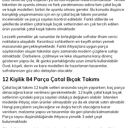
takımları ile uyumlu olması ve fark yaratmaması adına tüm çatal bıçak
ve kaşık modelleri, birbiri ile uyumlu olması gerekir. Bu konuda düşünce
karışıklığı yaşanmaması için en iyi çatal bıçak takımı yorumlar
incelenebilir ve parça sayıları kontrol edilebilir. Farklı stillerde ve
şekillerde üretilen çatal kaşık bıçak setlerinden en çok tercih edilen
ürün yuvarlak çatal kaşık takımı olmaktadır.
Lezzetli yemekler şık sunumlar ile birleştiğinde sofralar ilham verici
noktalara ulaşabilir. Kesintisiz sohbetlerin en keyifli anları yemek
masasında gerçekleşmektedir. Farklı ihtiyaçlara uygun parça
sayılarından oluşan takımlar aynı zamanda modern çizgilere sahip
olmaktadır. Darbelere, çizilmeye ve leke oluşumuna karşı direnç
gösteren yapısı ile, ilk günkü parlaklığında uzun ömürlü kullanılabilir.
Oval, köşeli, derin ve kare modelleri ile hazırlanan tasarımlar,
sofralarınızın göz alıcı detayları olacaktır.
12 Kişilik 84 Parça Çatal Bıçak Takımı
Çatal bıçak takımı 12 kişilik setleri arasında seçim yaparken, kaç parça
alınacağına karar verilmesi gerekmektedir. 12 kişilik çatal kaşık bıçak
setlerinin içindeki parça sayıları oldukça değişken olabilir. İstenilen
modelde ihtiyaç olan ürünler olmayabilir ya da ek olarak satın alınabilir.
Hangi parçaların seçileceğine ve doğru tercih olacağına karar
verirken; malzeme yapısı ve tasarımlar da geri planda kalmamalıdır.
Parça sayısı düşünüldüğünde ihtiyaca yönelik 3 adet çeşit
bulunmaktadır.