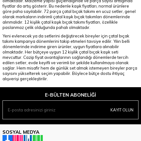
olmaktadır. Malzeme yapısı güçlendiğinde ve parça sayısı arttığında
fiyatlar da artış gösterir. Bu nedenle kaşık fiyatları, normal ürünlere
göre paha sayılabilir. 72 parça çatal bıçak takımı en ucuz setler, genel
olarak markaların indirimli çatal kaşık bıçak takımları dönemlerinde
alınmalıdır. 12 kişilik çatal kaşık bıçak takımı fiyatları, özellikle
paslanmaz çelik olduğunda pahalı olmaktadır.
Yeni evlenecek ya da setlerini değiştirecek bireyler için çatal bıçak
takımı kampanya dönemlerini takip etmeleri tavsiye edilir. Yılın belli
dönemlerinde indirime giren ürünler, uygun fiyatlara alınabilir
olmaktadır. Her bütçeye uygun 12 kişilik çatal bıçak kaşık seti
mevcuttur. Cazip fiyat avantajlarının sağlandığı dönemlerde tercih
edilen setler, evde keyifli ve verimli bir şekilde kullanılmaya olanak
sağlar. Hem misafir hem de günlük set almak istemeyen bireyler parça
sayısını yükselterek seçim yapabilir. Böylece bütçe dostu ihtiyaç
alışverişi gerçekleştirilir.
E-BÜLTEN ABONELIĞI
KAYIT OLUN
SOSYAL MEDYA