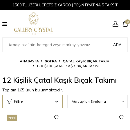
1500 TL ÜZERİ ÜCRETSİZ KARGO | PEŞİN FİYATINA 5 TAKSİT
0
ARA
ANASAYFA
SOFRA
ÇATAL KAŞIK BIÇAK TAKIMI
12 KIŞILIK ÇATAL KAŞIK BIÇAK TAKIMI
12 Kişilik Çatal Kaşık Bıçak Takımı
Toplam
165
ürün bulunmaktadır.
Filtre
YENI