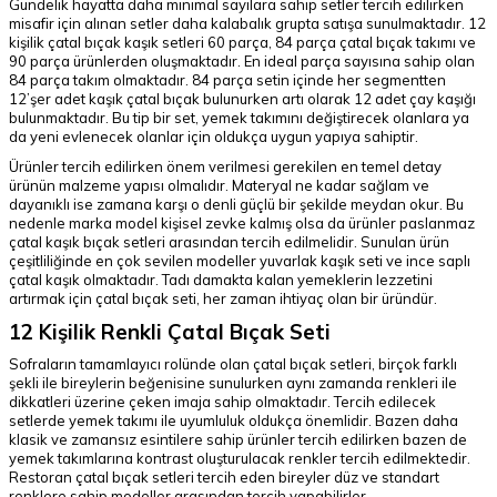
Gündelik hayatta daha minimal sayılara sahip setler tercih edilirken
misafir için alınan setler daha kalabalık grupta satışa sunulmaktadır. 12
kişilik çatal bıçak kaşık setleri 60 parça, 84 parça çatal bıçak takımı ve
90 parça ürünlerden oluşmaktadır. En ideal parça sayısına sahip olan
84 parça takım olmaktadır. 84 parça setin içinde her segmentten
12’şer adet kaşık çatal bıçak bulunurken artı olarak 12 adet çay kaşığı
bulunmaktadır. Bu tip bir set, yemek takımını değiştirecek olanlara ya
da yeni evlenecek olanlar için oldukça uygun yapıya sahiptir.
Ürünler tercih edilirken önem verilmesi gerekilen en temel detay
ürünün malzeme yapısı olmalıdır. Materyal ne kadar sağlam ve
dayanıklı ise zamana karşı o denli güçlü bir şekilde meydan okur. Bu
nedenle marka model kişisel zevke kalmış olsa da ürünler paslanmaz
çatal kaşık bıçak setleri arasından tercih edilmelidir. Sunulan ürün
çeşitliliğinde en çok sevilen modeller yuvarlak kaşık seti ve ince saplı
çatal kaşık olmaktadır. Tadı damakta kalan yemeklerin lezzetini
artırmak için çatal bıçak seti, her zaman ihtiyaç olan bir üründür.
12 Kişilik Renkli Çatal Bıçak Seti
Sofraların tamamlayıcı rolünde olan çatal bıçak setleri, birçok farklı
şekli ile bireylerin beğenisine sunulurken aynı zamanda renkleri ile
dikkatleri üzerine çeken imaja sahip olmaktadır. Tercih edilecek
setlerde yemek takımı ile uyumluluk oldukça önemlidir. Bazen daha
klasik ve zamansız esintilere sahip ürünler tercih edilirken bazen de
yemek takımlarına kontrast oluşturulacak renkler tercih edilmektedir.
Restoran çatal bıçak setleri tercih eden bireyler düz ve standart
renklere sahip modeller arasından tercih yapabilirler.