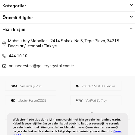
Kategoriler
Önemli Bilgiler
Hızlı Erişim
Mahmutbey Mahallesi, 2414 Sokak, No:5, Tepe Plaza, 34218
Bağcılar / İstanbul / Türkiye
444 10 10
onlinedestek@gallerycrystal.com.tr
Web sitemizde size daha iyi hizmet verebilmek için çerezler kullanılmaktadır.
Kabul Et seçeneği ile tüm çerezleri kabul edebilir, Reddet seçeneği ile zorunlu
çerezler haricindeki tüm çerezleri reddedebilir veya Çerez Ayarları seçeneği
ile çerezler hakkında daha fazla bilgi alıp tercihlerinizi yönetebilirsiniz.
Çerez