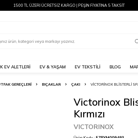
1500 TL ÜZERİ ÜCRETSİZ KARGO | PEŞİN FİYATINA 5 TAKSİT
K EV ALETLERİ
EV & YAŞAM
EV TEKSTİLİ
BLOG
MA
TFAK GEREÇLERİ
BIÇAKLAR
ÇAKI
VICTORINOX BLISTERLI SP
Victorinox Bli
Kırmızı
VICTORINOX
Ürün Kodu :
57BYM009493