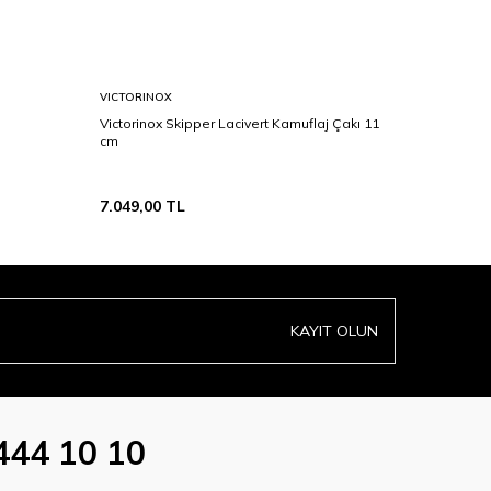
VICTORINOX
VICTORIN
Victorinox Skipper Lacivert Kamuflaj Çakı 11
Victorinox
cm
7.049,00
TL
4.669,00
KAYIT OLUN
444 10 10