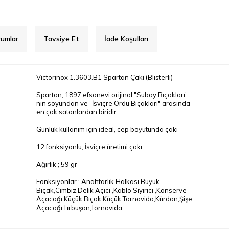
rumlar
Tavsiye Et
İade Koşulları
Victorinox 1.3603.B1 Spartan Çakı (Blisterli)
Spartan, 1897 efsanevi orijinal "Subay Bıçakları"
nın soyundan ve "İsviçre Ordu Bıçakları" arasında
en çok satanlardan biridir.
Günlük kullanım için ideal, cep boyutunda çakı
12 fonksiyonlu, İsviçre üretimi çakı
Ağırlık ; 59 gr
Fonksiyonlar ; Anahtarlık Halkası,Büyük
Bıçak,Cımbız,Delik Açıcı ,Kablo Sıyırıcı ,Konserve
Açacağı,Küçük Bıçak,Küçük Tornavida,Kürdan,Şişe
Açacağı,Tirbüşon,Tornavida