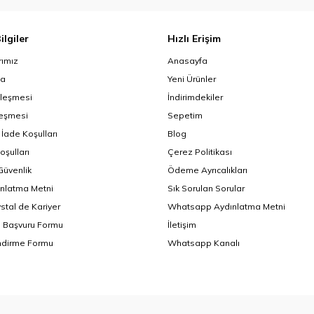
ilgiler
Hızlı Erişim
ımız
Anasayfa
da
Yeni Ürünler
zleşmesi
İndirimdekiler
leşmesi
Sepetim
 İade Koşulları
Blog
oşulları
Çerez Politikası
 Güvenlik
Ödeme Ayrıcalıkları
nlatma Metni
Sık Sorulan Sorular
ystal de Kariyer
Whatsapp Aydınlatma Metni
i Başvuru Formu
İletişim
endirme Formu
Whatsapp Kanalı