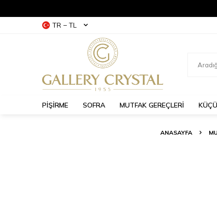
TR − TL
PİŞİRME
SOFRA
MUTFAK GEREÇLERİ
KÜÇÜ
ANASAYFA
MU