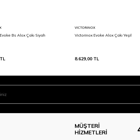
X
VICTORINOX
 Evoke Bs Alox Çakı Siyah
Victorinox Evoke Alox Çakı Yeşil
TL
8.629,00
TL
MÜŞTERI
HIZMETLERI