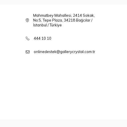
Mahmutbey Mahallesi, 2414 Sokak,
No:5, Tepe Plaza, 34218 Bağcılar /
İstanbul / Türkiye
444 10 10
onlinedestek@gallerycrystal.com.tr