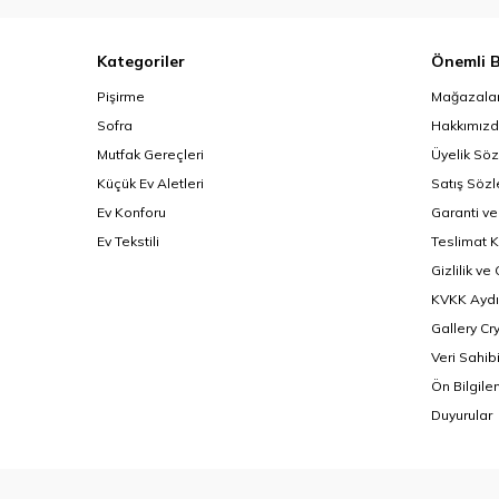
Kategoriler
Önemli B
Pişirme
Mağazalar
Sofra
Hakkımız
Mutfak Gereçleri
Üyelik Sö
Küçük Ev Aletleri
Satış Söz
Ev Konforu
Garanti ve
Ev Tekstili
Teslimat K
Gizlilik ve
KVKK Aydı
Gallery Cr
Veri Sahib
Ön Bilgil
Duyurular