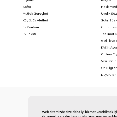
Sofra
Hakkımız
Mutfak Gereçleri
Üyelik Sö
Küçük Ev Aletleri
Satış Söz
Ev Konforu
Garanti ve
Ev Tekstili
Teslimat K
Gizlilik ve
KVKK Aydı
Gallery Cr
Veri Sahib
Ön Bilgil
Duyurular
Web sitemizde size daha iyi hizmet verebilmek için
ile zorunlu çerezler haricindeki tüm çerezleri redde