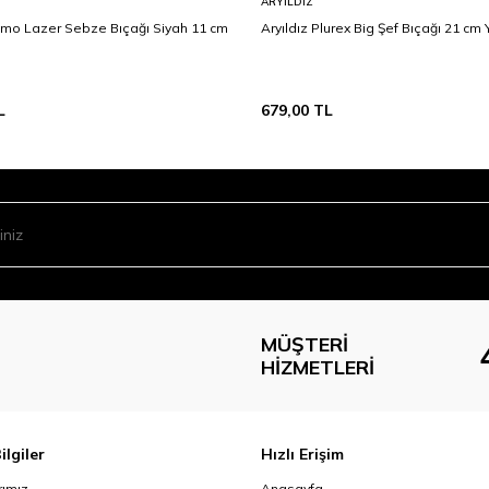
ARYILDIZ
rimo Lazer Sebze Bıçağı Siyah 11 cm
Aryıldız Plurex Big Şef Bıçağı 21 cm Y
L
679,00
TL
MÜŞTERI
HIZMETLERI
ilgiler
Hızlı Erişim
ımız
Anasayfa