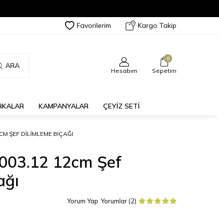
Favorilerim
Kargo Takip
0
ARA
Hesabım
Sepetim
RKALAR
KAMPANYALAR
ÇEYİZ SETİ
CM ŞEF DILIMLEME BIÇAĞI
2003.12 12cm Şef
ağı
Yorum Yap
Yorumlar (2)