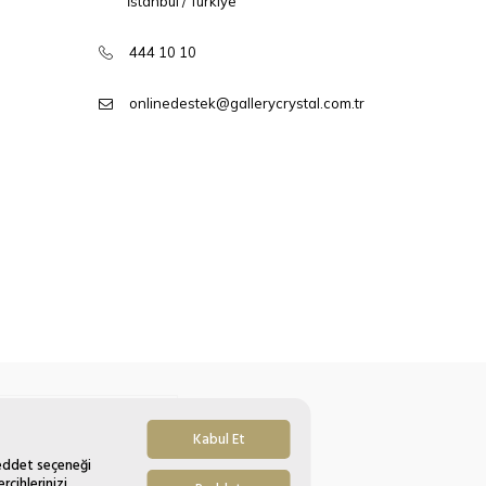
İstanbul / Türkiye
444 10 10
onlinedestek@gallerycrystal.com.tr
Kabul Et
Reddet seçeneği
rcihlerinizi