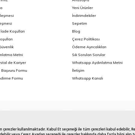
da
Yeni Ürünler
zleşmesi
İndirimdekiler
leşmesi
Sepetim
 İade Koşulları
Blog
oşulları
Çerez Politikası
 Güvenlik
Ödeme Ayrıcalıkları
nlatma Metni
Sık Sorulan Sorular
ystal de Kariyer
Whatsapp Aydınlatma Metni
i Başvuru Formu
İletişim
endirme Formu
Whatsapp Kanalı
 çerezler kullanılmaktadır. Kabul Et seçeneği ile tüm çerezleri kabul edebilir, 
debilir veya Çerez Ayarları seçeneği ile çerezler hakkında daha fazla bilgi alıp te