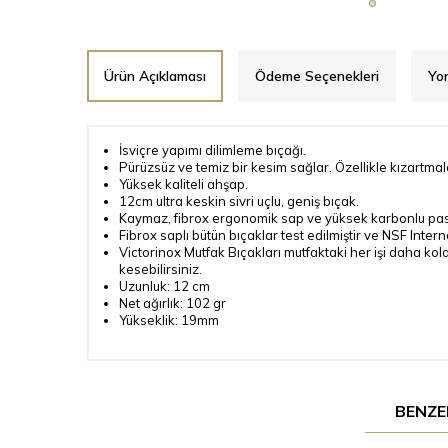
Ürün Açıklaması
Ödeme Seçenekleri
Yor
İsviçre yapımı dilimleme bıçağı.
Pürüzsüz ve temiz bir kesim sağlar. Özellikle kızartmal
Yüksek kaliteli ahşap.
12cm ultra keskin sivri uçlu, geniş bıçak.
Kaymaz, fibrox ergonomik sap ve yüksek karbonlu pas
Fibrox saplı bütün bıçaklar test edilmiştir ve NSF Intern
Victorinox Mutfak Bıçakları mutfaktaki her işi daha kola
kesebilirsiniz.
Uzunluk: 12 cm
Net ağırlık: 102 gr
Yükseklik: 19mm
BENZE