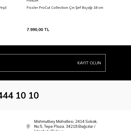
FISSLER
FISSLER
eşil
Fissler ProCut Collection Çin Şef Bıçağı 18 cm
Fissler P
7.990,00
TL
5.990,00
KAYIT OLUN
444 10 10
Mahmutbey Mahallesi, 2414 Sokak,
No:5, Tepe Plaza, 34218 Bağcılar /