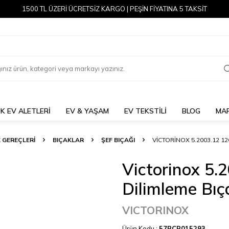
1500 TL ÜZERİ ÜCRETSİZ KARGO | PEŞİN FİYATINA 5 TAKSİT
K EV ALETLERİ
EV & YAŞAM
EV TEKSTİLİ
BLOG
MA
 GEREÇLERİ
BIÇAKLAR
ŞEF BIÇAĞI
VICTORINOX 5.2003.12 12
Victorinox 5.
Dilimleme Bıç
VICTORINOX
Ürün Kodu :
57PCB015293