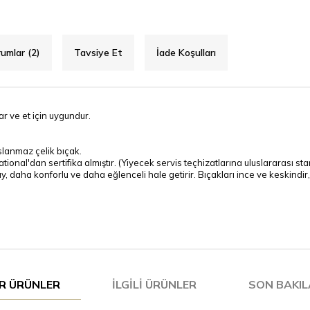
umlar (2)
Tavsiye Et
İade Koşulları
ar ve et için uygundur.
lanmaz çelik bıçak.
ational'dan sertifika almıştır. (Yiyecek servis teçhizatlarına uluslararası st
y, daha konforlu ve daha eğlenceli hale getirir. Bıçakları ince ve keskindir,
R ÜRÜNLER
İLGILI ÜRÜNLER
SON BAKI