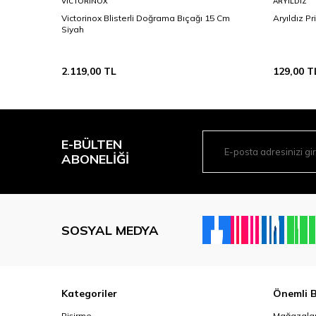
VICTORINOX
ARYILDIZ
Victorinox Blisterli Doğrama Bıçağı 15 Cm
Aryıldız P
Siyah
2.119,00
TL
129,00
T
E-BÜLTEN
ABONELIĞI
SOSYAL MEDYA
Kategoriler
Önemli B
Pişirme
Mağazalar