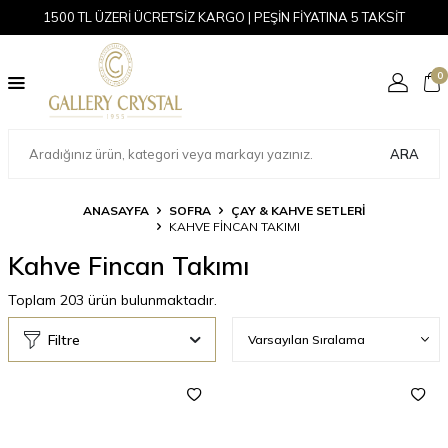
1500 TL ÜZERİ ÜCRETSİZ KARGO | PEŞİN FİYATINA 5 TAKSİT
0
ARA
ANASAYFA
SOFRA
ÇAY & KAHVE SETLERI
KAHVE FINCAN TAKIMI
Kahve Fincan Takımı
Toplam
203
ürün bulunmaktadır.
Filtre