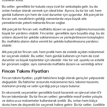
özellikler katar.
Bu setler, genellikle bir kutuda veya özel bir ambalajda gelir, bu da
onları hediye olarak vermek için ideal kılar. Ayrıca, bu tür bir set, hem
günlük kullanım için hem de özel durumlar için uygundur. Altı parçalı bir
fincan seti, misafirlerin geldiği zamanlarda veya büyük aile
yemeklerinde yeterli miktarda fincan sağlar.
Altı parçalı bir fincan seti, mutfakta düzen ve uyum sağlama konusunda
büyük bir yardımcı olabilir. Fincanlar, genellikle aynı boyutta olup, bu da
onların düzenli bir şekilde saklanmasını ve yerleştirilmesini kolaylaştırır.
Bu, mutfakta alanın daha verimli bir şekilde kullanılmasına yardımcı
olabilir.
Altı parçalı bir fincan seti, hem pratik hem de estetik açıdan mükemmel
bir seçenek olabilir. Bu setler, hem günlük kullanım için hem de özel
durumlar ve büyük toplantılar için idealdir. Her bir set, uyumlu ve estetik
bir görünüm sağlar, aynı zamanda mutfakta düzeni ve verimliliği artırır.
Fincan Takımı Fiyatları
Fincan takımı fiyatları, çeşitli faktörlere bağlı olarak geniş bir yelpazede
değişebilir. Bu faktörler arasında malzemenin türü, takımın tasarımı,
markanın prestiji ve setin içerdiği parça sayısı bulunur.
En ekonomik seçenekler genellikle basit tasarımlı ve işlevsel olan 6'lı
fincan takımlarıdır. Bu tür fincan setleri, genellikle masif üretim yoluyla
ve daha ucuz malzemeler kullanılarak üretilir. Bu, onları hem bütçe
dostu hem de dayanıklı bir seçenek haline getirir. Bu tür setler, özellikle