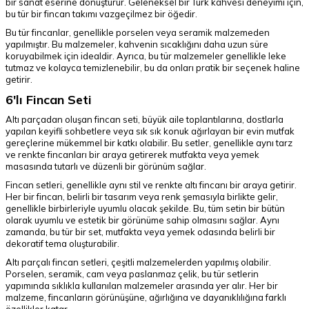
bir sanat eserine dönüştürür. Geleneksel bir Türk kahvesi deneyimi için,
bu tür bir fincan takımı vazgeçilmez bir öğedir.
Bu tür fincanlar, genellikle porselen veya seramik malzemeden
yapılmıştır. Bu malzemeler, kahvenin sıcaklığını daha uzun süre
koruyabilmek için idealdir. Ayrıca, bu tür malzemeler genellikle leke
tutmaz ve kolayca temizlenebilir, bu da onları pratik bir seçenek haline
getirir.
6'lı Fincan Seti
Altı parçadan oluşan fincan seti, büyük aile toplantılarına, dostlarla
yapılan keyifli sohbetlere veya sık sık konuk ağırlayan bir evin mutfak
gereçlerine mükemmel bir katkı olabilir. Bu setler, genellikle aynı tarz
ve renkte fincanları bir araya getirerek mutfakta veya yemek
masasında tutarlı ve düzenli bir görünüm sağlar.
Fincan setleri, genellikle aynı stil ve renkte altı fincanı bir araya getirir.
Her bir fincan, belirli bir tasarım veya renk şemasıyla birlikte gelir,
genellikle birbirleriyle uyumlu olacak şekilde. Bu, tüm setin bir bütün
olarak uyumlu ve estetik bir görünüme sahip olmasını sağlar. Aynı
zamanda, bu tür bir set, mutfakta veya yemek odasında belirli bir
dekoratif tema oluşturabilir.
Altı parçalı fincan setleri, çeşitli malzemelerden yapılmış olabilir.
Porselen, seramik, cam veya paslanmaz çelik, bu tür setlerin
yapımında sıklıkla kullanılan malzemeler arasında yer alır. Her bir
malzeme, fincanların görünüşüne, ağırlığına ve dayanıklılığına farklı