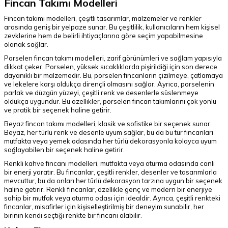
Fincan Takımı Modelleri
Fincan takımı modelleri, çeşitli tasarımlar, malzemeler ve renkler
arasında geniş bir yelpaze sunar. Bu çeşitlilik, kullanıcıların hem kişisel
zevklerine hem de belirli ihtiyaçlarına göre seçim yapabilmesine
olanak sağlar.
Porselen fincan takımı modelleri, zarif görünümleri ve sağlam yapısıyla
dikkat çeker. Porselen, yüksek sıcaklıklarda pişirildiği için son derece
dayanıklı bir malzemedir. Bu, porselen fincanların çizilmeye, çatlamaya
ve lekelere karşı oldukça dirençli olmasını sağlar. Ayrıca, porselenin
parlak ve düzgün yüzeyi, çeşitli renk ve desenlerle süslenmeye
oldukça uygundur. Bu özellikler, porselen fincan takımlarını çok yönlü
ve pratik bir seçenek haline getirir.
Beyaz fincan takımı modelleri, klasik ve sofistike bir seçenek sunar.
Beyaz, her türlü renk ve desenle uyum sağlar, bu da bu tür fincanları
mutfakta veya yemek odasında her türlü dekorasyonla kolayca uyum
sağlayabilen bir seçenek haline getirir.
Renkli kahve fincanı modelleri, mutfakta veya oturma odasında canlı
bir enerji yaratır. Bu fincanlar, çeşitli renkler, desenler ve tasarımlarla
mevcuttur, bu da onları her türlü dekorasyon tarzına uygun bir seçenek
haline getirir. Renkli fincanlar, özellikle genç ve modern bir enerjiye
sahip bir mutfak veya oturma odası için idealdir. Ayrıca, çeşitli renkteki
fincanlar, misafirler için kişiselleştirilmiş bir deneyim sunabilir, her
birinin kendi seçtiği renkte bir fincanı olabilir.