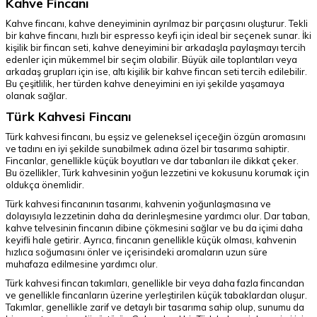
Kahve Fincanı
Kahve fincanı, kahve deneyiminin ayrılmaz bir parçasını oluşturur. Tekli
bir kahve fincanı, hızlı bir espresso keyfi için ideal bir seçenek sunar. İki
kişilik bir fincan seti, kahve deneyimini bir arkadaşla paylaşmayı tercih
edenler için mükemmel bir seçim olabilir. Büyük aile toplantıları veya
arkadaş grupları için ise, altı kişilik bir kahve fincan seti tercih edilebilir.
Bu çeşitlilik, her türden kahve deneyimini en iyi şekilde yaşamaya
olanak sağlar.
Türk Kahvesi Fincanı
Türk kahvesi fincanı, bu eşsiz ve geleneksel içeceğin özgün aromasını
ve tadını en iyi şekilde sunabilmek adına özel bir tasarıma sahiptir.
Fincanlar, genellikle küçük boyutları ve dar tabanları ile dikkat çeker.
Bu özellikler, Türk kahvesinin yoğun lezzetini ve kokusunu korumak için
oldukça önemlidir.
Türk kahvesi fincanının tasarımı, kahvenin yoğunlaşmasına ve
dolayısıyla lezzetinin daha da derinleşmesine yardımcı olur. Dar taban,
kahve telvesinin fincanın dibine çökmesini sağlar ve bu da içimi daha
keyifli hale getirir. Ayrıca, fincanın genellikle küçük olması, kahvenin
hızlıca soğumasını önler ve içerisindeki aromaların uzun süre
muhafaza edilmesine yardımcı olur.
Türk kahvesi fincan takımları, genellikle bir veya daha fazla fincandan
ve genellikle fincanların üzerine yerleştirilen küçük tabaklardan oluşur.
Takımlar, genellikle zarif ve detaylı bir tasarıma sahip olup, sunumu da