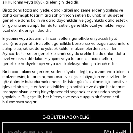
sık kullanım veya büyük aileler için idealdir.
Biraz daha fazla maliyetle, daha kaliteli malzemelerden yapılmış ve
daha karmaşık tasarımlara sahip fincan setleri bulunabilir. Bu setler
genellikle daha kalın ve daha dayanıklıdır, ve çoğunlukla daha estetik
bir görünüme sahiptirler. Bu tür setler, genellikle özel yemekler veya
özel etkinlikler için idealdir.
El yapımı veya tasarımcı fincan setleri, genellikle en yüksek fiyat
aralığında yer alır. Bu setler, genellikle benzersiz ve özgün tasarımlara
sahip olup, sık sık daha yüksek kaliteli malzemelerden üretilirler.
Ayrıca, bu tür setler genellikle sınırlı sayıda üretilir, bu da onları daha
özel ve arzu edilir kılar. El yapımı veya tasarımcı fincan setleri,
genellikle hediyeler için veya özel koleksiyonlar için tercih edilir.
Bir fincan takımı seçerken, sadece fiyatını değil, aynı zamanda takımın
malzemesini, tasarımını, markasını ve kişisel ihtiyaçları ve zevkleri de
göz önünde bulundurmak önemlidir. İster günlük kullanım için basit ve
işlevsel bir set, ister özel etkinlikler için sofistike ve özgün bir tasarım
aranıyor olsun, geniş bir yelpazedeki seçenekler arasından seçim
yapılabilir. Bu çeşitlilik, her bütçeye ve zevke uygun bir fincan seti
bulunmasını sağlar.
E-BÜLTEN ABONELIĞI
KAYIT OLUN