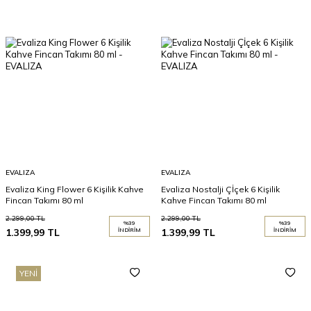
EVALIZA
EVALIZA
Evaliza King Flower 6 Kişilik Kahve
Evaliza Nostalji Çİçek 6 Kişilik
Fincan Takımı 80 ml
Kahve Fincan Takımı 80 ml
2.299,00
TL
2.299,00
TL
%
39
%
39
1.399,99
TL
İNDIRIM
1.399,99
TL
İNDIRIM
YENI