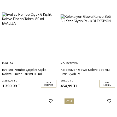
EVALIZA
KOLEKSIYON
Evaliza Pembe Çiçek 6 Kişilik
Koleksiyon Gawa Kahve Seti 6Lı
Kahve Fincan Takımı 80 ml
Star Siyah Pr
2.299,00
TL
559,00
TL
%
39
%
19
1.399,99
TL
İNDIRIM
454,99
TL
İNDIRIM
YENI