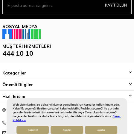
KAYIT OLUN
SOSYAL MEDYA
MÜŞTERI HIZMETLERI
444 10 10
Kategoriler
Önemli Bilgiler
Hızlı Erişim
Web sitemizde size daha iyi hizmet verebilmek için çerezler kullanılmaktadır.
Mahmutbey Mahallesi, 2414 Sokak, No:5, Tepe Plaza, 34218
Kabul Et seçeneği ile tüm çerezleri kabul edebilir, Reddet seçeneği ile zorunlu
çerezler haricindeki tüm çerezleri reddedebilir veya Çerez Ayarları seçeneği
Bağcılar / İstanbul / Türkiye
ile çerezler hakkında daha fazla bilgi alıp tercihlerinizi yönetebilirsiniz.
Çerez
Politikası
444 10 10
Kabul Et
Reddet
Ayarlar
onlinedestek@gallerycrystal.com.tr