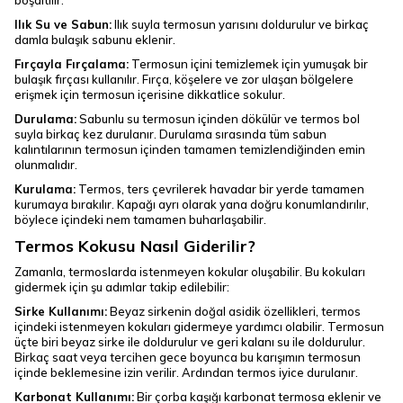
boşaltılır.
Ilık Su ve Sabun:
Ilık suyla termosun yarısını doldurulur ve birkaç
damla bulaşık sabunu eklenir.
Fırçayla Fırçalama:
Termosun içini temizlemek için yumuşak bir
bulaşık fırçası kullanılır. Fırça, köşelere ve zor ulaşan bölgelere
erişmek için termosun içerisine dikkatlice sokulur.
Durulama:
Sabunlu su termosun içinden dökülür ve termos bol
suyla birkaç kez durulanır. Durulama sırasında tüm sabun
kalıntılarının termosun içinden tamamen temizlendiğinden emin
olunmalıdır.
Kurulama:
Termos, ters çevrilerek havadar bir yerde tamamen
kurumaya bırakılır. Kapağı ayrı olarak yana doğru konumlandırılır,
böylece içindeki nem tamamen buharlaşabilir.
Termos Kokusu Nasıl Giderilir?
Zamanla, termoslarda istenmeyen kokular oluşabilir. Bu kokuları
gidermek için şu adımlar takip edilebilir:
Sirke Kullanımı:
Beyaz sirkenin doğal asidik özellikleri, termos
içindeki istenmeyen kokuları gidermeye yardımcı olabilir. Termosun
üçte biri beyaz sirke ile doldurulur ve geri kalanı su ile doldurulur.
Birkaç saat veya tercihen gece boyunca bu karışımın termosun
içinde beklemesine izin verilir. Ardından termos iyice durulanır.
Karbonat Kullanımı:
Bir çorba kaşığı karbonat termosa eklenir ve