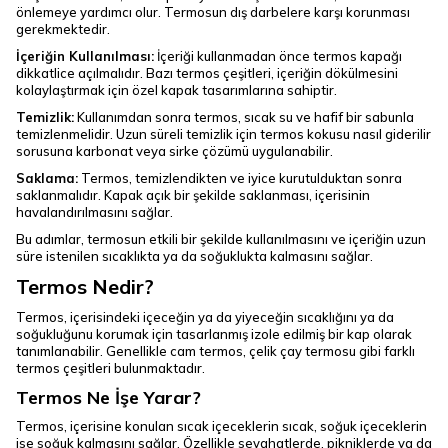
önlemeye yardımcı olur. Termosun dış darbelere karşı korunması
gerekmektedir.
İçeriğin Kullanılması:
İçeriği kullanmadan önce termos kapağı
dikkatlice açılmalıdır. Bazı termos çeşitleri, içeriğin dökülmesini
kolaylaştırmak için özel kapak tasarımlarına sahiptir.
Temizlik:
Kullanımdan sonra termos, sıcak su ve hafif bir sabunla
temizlenmelidir. Uzun süreli temizlik için termos kokusu nasıl giderilir
sorusuna karbonat veya sirke çözümü uygulanabilir.
Saklama:
Termos, temizlendikten ve iyice kurutulduktan sonra
saklanmalıdır. Kapak açık bir şekilde saklanması, içerisinin
havalandırılmasını sağlar.
Bu adımlar, termosun etkili bir şekilde kullanılmasını ve içeriğin uzun
süre istenilen sıcaklıkta ya da soğuklukta kalmasını sağlar.
Termos Nedir?
Termos, içerisindeki içeceğin ya da yiyeceğin sıcaklığını ya da
soğukluğunu korumak için tasarlanmış izole edilmiş bir kap olarak
tanımlanabilir. Genellikle cam termos, çelik çay termosu gibi farklı
termos çeşitleri bulunmaktadır.
Termos Ne İşe Yarar?
Termos, içerisine konulan sıcak içeceklerin sıcak, soğuk içeceklerin
ise soğuk kalmasını sağlar. Özellikle seyahatlerde, pikniklerde ya da