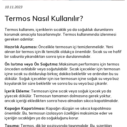
10.11.2023
Termos Nasıl Kullanılır?
Termos kullanımı, içeriklerin sıcaklık ya da soğukluk durumlarını
korumak amacıyla tasarlanmıştır. Termos kullanımında izlenmesi
gereken adımlar:
Hazırlık Aşaması:
Öncelikle termosun içi temizlenmelidir. Yeni
alınan bir termos için ilk temizlik oldukça önemlidir. Sıcak su ve hafif
bir sabunla yıkandıktan sonra iyice durulanmalıdır.
Ön Isıtma veya Ön Soğutma:
Maksimum performans için termos
önceden ısıtılabilir veya soğutulabilir. Sıcak içecekler için termosun
içine sıcak su doldurulup birkaç dakika bekletilir ve ardından bu su
dökülür. Soğuk içecekler için ise termosun içine soğuk su veya buz
koyularak bir süre bekletilir ve sonra bu su veya buz çıkarılır.
İçerik Ekleme:
Termosun içine sıcak veya soğuk içecek ya da
yiyecek dökülür. Termosun tamamen dolmasına gerek yoktur,
ancak içeriği ekledikten sonra hava almadan sıkıca kapatılmalıdır.
Kapağın Kapatılması:
Kapağın düzgün ve sıkıca kapatılması
önemlidir. Bu, termosun izolasyon özelliğini maksimize eder ve
içeriğin sıcaklığını ya da soğukluğunu korur.
Taşıma:
Termos, dik bir pozisyonda taşınmalıdır. Bu, sızıntıları