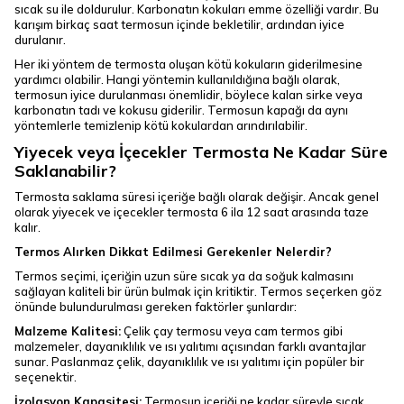
sıcak su ile doldurulur. Karbonatın kokuları emme özelliği vardır. Bu
karışım birkaç saat termosun içinde bekletilir, ardından iyice
durulanır.
Her iki yöntem de termosta oluşan kötü kokuların giderilmesine
yardımcı olabilir. Hangi yöntemin kullanıldığına bağlı olarak,
termosun iyice durulanması önemlidir, böylece kalan sirke veya
karbonatın tadı ve kokusu giderilir. Termosun kapağı da aynı
yöntemlerle temizlenip kötü kokulardan arındırılabilir.
Yiyecek veya İçecekler Termosta Ne Kadar Süre
Saklanabilir?
Termosta saklama süresi içeriğe bağlı olarak değişir. Ancak genel
olarak yiyecek ve içecekler termosta 6 ila 12 saat arasında taze
kalır.
Termos Alırken Dikkat Edilmesi Gerekenler Nelerdir?
Termos seçimi, içeriğin uzun süre sıcak ya da soğuk kalmasını
sağlayan kaliteli bir ürün bulmak için kritiktir. Termos seçerken göz
önünde bulundurulması gereken faktörler şunlardır:
Malzeme Kalitesi:
Çelik çay termosu veya cam termos gibi
malzemeler, dayanıklılık ve ısı yalıtımı açısından farklı avantajlar
sunar. Paslanmaz çelik, dayanıklılık ve ısı yalıtımı için popüler bir
seçenektir.
İzolasyon Kapasitesi:
Termosun içeriği ne kadar süreyle sıcak