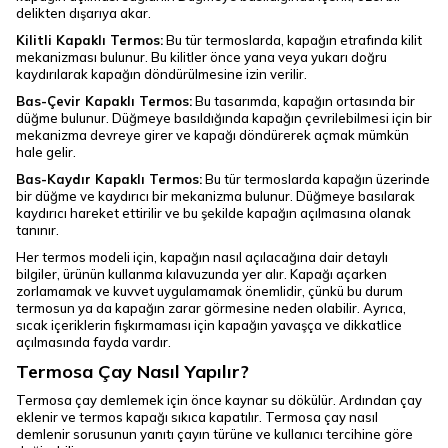
delikten dışarıya akar.
Kilitli Kapaklı Termos:
Bu tür termoslarda, kapağın etrafında kilit
mekanizması bulunur. Bu kilitler önce yana veya yukarı doğru
kaydırılarak kapağın döndürülmesine izin verilir.
Bas-Çevir Kapaklı Termos:
Bu tasarımda, kapağın ortasında bir
düğme bulunur. Düğmeye basıldığında kapağın çevrilebilmesi için bir
mekanizma devreye girer ve kapağı döndürerek açmak mümkün
hale gelir.
Bas-Kaydır Kapaklı Termos:
Bu tür termoslarda kapağın üzerinde
bir düğme ve kaydırıcı bir mekanizma bulunur. Düğmeye basılarak
kaydırıcı hareket ettirilir ve bu şekilde kapağın açılmasına olanak
tanınır.
Her termos modeli için, kapağın nasıl açılacağına dair detaylı
bilgiler, ürünün kullanma kılavuzunda yer alır. Kapağı açarken
zorlamamak ve kuvvet uygulamamak önemlidir, çünkü bu durum
termosun ya da kapağın zarar görmesine neden olabilir. Ayrıca,
sıcak içeriklerin fışkırmaması için kapağın yavaşça ve dikkatlice
açılmasında fayda vardır.
Termosa Çay Nasıl Yapılır?
Termosa çay demlemek için önce kaynar su dökülür. Ardından çay
eklenir ve termos kapağı sıkıca kapatılır. Termosa çay nasıl
demlenir sorusunun yanıtı çayın türüne ve kullanıcı tercihine göre