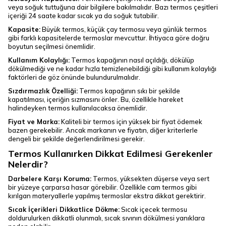
veya soğuk tuttuğuna dair bilgilere bakılmalıdır. Bazı termos çeşitleri
içeriği 24 saate kadar sıcak ya da soğuk tutabilir.
Kapasite:
Büyük termos, küçük çay termosu veya günlük termos
gibi farklı kapasitelerde termoslar mevcuttur. İhtiyaca göre doğru
boyutun seçilmesi önemlidir.
Kullanım Kolaylığı:
Termos kapağının nasıl açıldığı, dökülüp
dökülmediği ve ne kadar hızla temizlenebildiği gibi kullanım kolaylığı
faktörleri de göz önünde bulundurulmalıdır.
Sızdırmazlık Özelliği:
Termos kapağının sıkı bir şekilde
kapatılması, içeriğin sızmasını önler. Bu, özellikle hareket
halindeyken termos kullanılacaksa önemlidir.
Fiyat ve Marka:
Kaliteli bir termos için yüksek bir fiyat ödemek
bazen gerekebilir. Ancak markanın ve fiyatın, diğer kriterlerle
dengeli bir şekilde değerlendirilmesi gerekir.
Termos Kullanırken Dikkat Edilmesi Gerekenler
Nelerdir?
Darbelere Karşı Koruma:
Termos, yüksekten düşerse veya sert
bir yüzeye çarparsa hasar görebilir. Özellikle cam termos gibi
kırılgan materyallerle yapılmış termoslar ekstra dikkat gerektirir.
Sıcak İçerikleri Dikkatlice Dökme:
Sıcak içecek termosu
doldurulurken dikkatli olunmalı, sıcak sıvının dökülmesi yanıklara