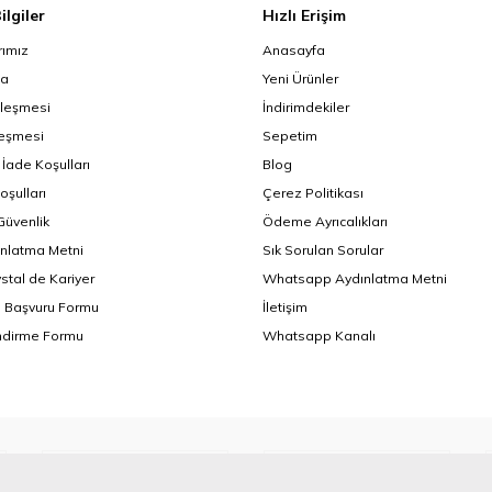
ilgiler
Hızlı Erişim
ımız
Anasayfa
da
Yeni Ürünler
zleşmesi
İndirimdekiler
leşmesi
Sepetim
 İade Koşulları
Blog
oşulları
Çerez Politikası
 Güvenlik
Ödeme Ayrıcalıkları
nlatma Metni
Sık Sorulan Sorular
ystal de Kariyer
Whatsapp Aydınlatma Metni
i Başvuru Formu
İletişim
endirme Formu
Whatsapp Kanalı