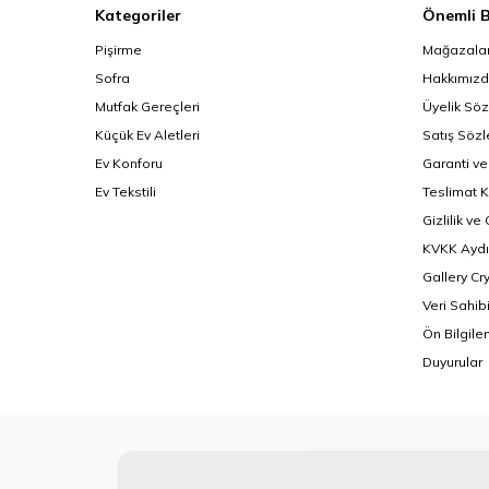
Kategoriler
Önemli B
Pişirme
Mağazalar
Sofra
Hakkımız
Mutfak Gereçleri
Üyelik Sö
Küçük Ev Aletleri
Satış Söz
Ev Konforu
Garanti ve
Ev Tekstili
Teslimat K
Gizlilik ve
KVKK Aydı
Gallery Cr
Veri Sahib
Ön Bilgil
Duyurular