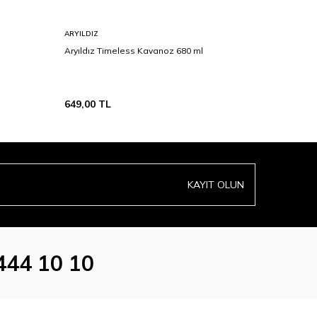
ARYILDIZ
SAN MIGU
Aryıldız Timeless Kavanoz 680 ml
San Migue
649,00
TL
799,00
T
KAYIT OLUN
444 10 10