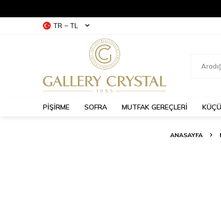
TR − TL
PİŞİRME
SOFRA
MUTFAK GEREÇLERİ
KÜÇÜ
ANASAYFA