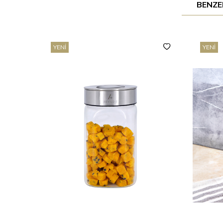
BENZE
YENI
YENI