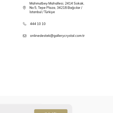
Mahmutbey Mahallesi, 2414 Sokak,
No:5, Tepe Plaza, 34218 Bağcılar /
İstanbul / Türkiye
444 10 10
onlinedestek@gallerycrystal.com.tr