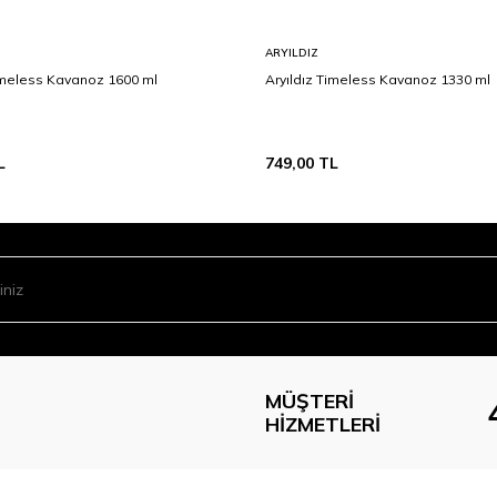
ARYILDIZ
Timeless Kavanoz 1600 ml
Aryıldız Timeless Kavanoz 1330 ml
L
749,00
TL
MÜŞTERI
HIZMETLERI