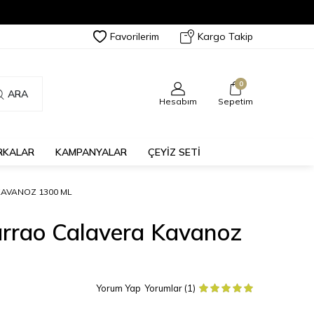
Favorilerim
Kargo Takip
0
ARA
Hesabım
Sepetim
RKALAR
KAMPANYALAR
ÇEYİZ SETİ
KAVANOZ 1300 ML
arrao Calavera Kavanoz
Yorum Yap
Yorumlar (1)