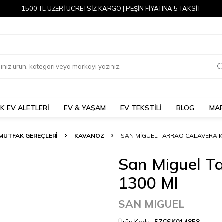
1500 TL ÜZERİ ÜCRETSİZ KARGO | PEŞİN FİYATINA 5 TAKSİT
K EV ALETLERİ
EV & YAŞAM
EV TEKSTİLİ
BLOG
MA
MUTFAK GEREÇLERİ
KAVANOZ
SAN MIGUEL TARRAO CALAVERA 
San Miguel T
1300 Ml
SAN MIGUEL
Ürün Kodu :
57GSK014858