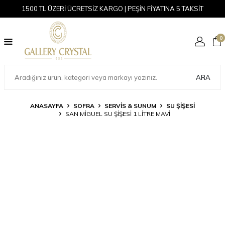
1500 TL ÜZERİ ÜCRETSİZ KARGO | PEŞİN FİYATINA 5 TAKSİT
0
ARA
ANASAYFA
SOFRA
SERVIS & SUNUM
SU ŞIŞESI
SAN MIGUEL SU ŞIŞESI 1 LITRE MAVI