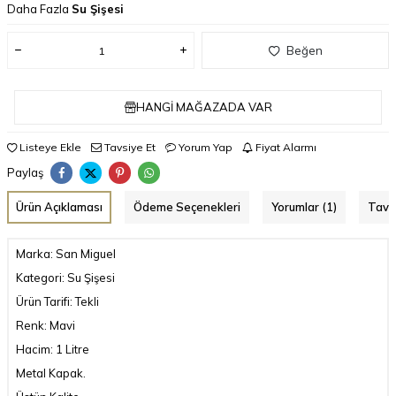
Daha Fazla
Su Şişesi
Beğen
HANGI MAĞAZADA VAR
Listeye Ekle
Tavsiye Et
Yorum Yap
Fiyat Alarmı
Paylaş
Ürün Açıklaması
Ödeme Seçenekleri
Yorumlar (1)
Tavs
Marka: San Miguel
Kategori: Su Şişesi
Ürün Tarifi: Tekli
Renk: Mavi
Hacim: 1 Litre
Metal Kapak.