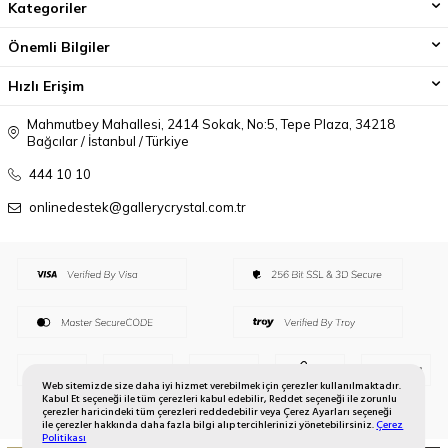
Kategoriler
Önemli Bilgiler
Hızlı Erişim
Mahmutbey Mahallesi, 2414 Sokak, No:5, Tepe Plaza, 34218
Bağcılar / İstanbul / Türkiye
444 10 10
onlinedestek@gallerycrystal.com.tr
Web sitemizde size daha iyi hizmet verebilmek için çerezler kullanılmaktadır.
Kabul Et seçeneği ile tüm çerezleri kabul edebilir, Reddet seçeneği ile zorunlu
çerezler haricindeki tüm çerezleri reddedebilir veya Çerez Ayarları seçeneği
ile çerezler hakkında daha fazla bilgi alıp tercihlerinizi yönetebilirsiniz.
Çerez
Politikası