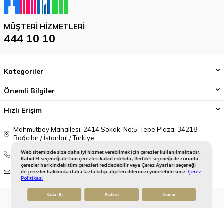
MÜŞTERI HIZMETLERI
444 10 10
Kategoriler
Önemli Bilgiler
Hızlı Erişim
Mahmutbey Mahallesi, 2414 Sokak, No:5, Tepe Plaza, 34218
Bağcılar / İstanbul / Türkiye
Web sitemizde size daha iyi hizmet verebilmek için çerezler kullanılmaktadır.
444 10 10
Kabul Et seçeneği ile tüm çerezleri kabul edebilir, Reddet seçeneği ile zorunlu
çerezler haricindeki tüm çerezleri reddedebilir veya Çerez Ayarları seçeneği
onlinedestek@gallerycrystal.com.tr
ile çerezler hakkında daha fazla bilgi alıp tercihlerinizi yönetebilirsiniz.
Çerez
Politikası
Kabul Et
Reddet
Ayarlar