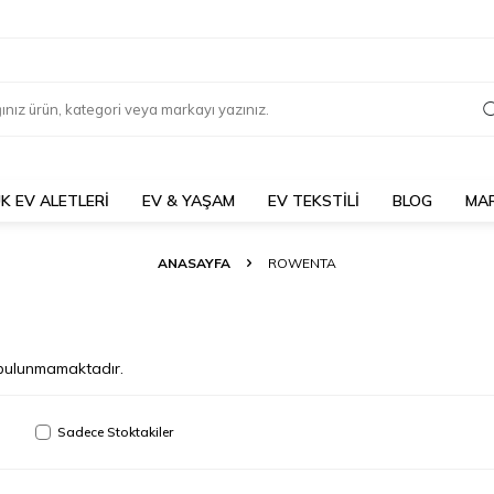
K EV ALETLERİ
EV & YAŞAM
EV TEKSTİLİ
BLOG
MA
ANASAYFA
ROWENTA
n bulunmamaktadır.
Sadece Stoktakiler