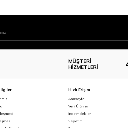
MÜŞTERI
HIZMETLERI
ilgiler
Hızlı Erişim
ımız
Anasayfa
da
Yeni Ürünler
zleşmesi
İndirimdekiler
leşmesi
Sepetim