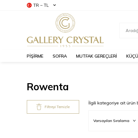
TR − TL
PİŞİRME
SOFRA
MUTFAK GEREÇLERİ
KÜÇÜ
Rowenta
İlgili kategoriye ait ürü
Filtreyi Temizle