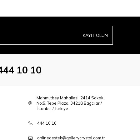
KAYIT OLUN
444 10 10
Mahmutbey Mahallesi, 2414 Sokak,
No:5, Tepe Plaza, 34218 Bağcılar /
İstanbul / Türkiye
444 10 10
onlinedestek@gallerycrystal.com.tr